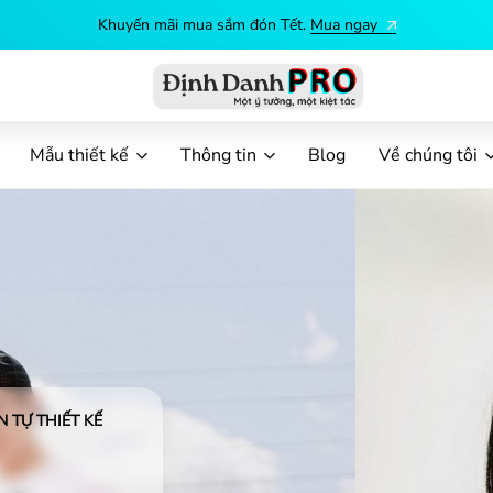
Khuyến mãi mua sắm đón Tết.
Mua ngay
Định
Dịch
vụ
Mẫu thiết kế
Thông tin
Blog
Về chúng tôi
in
ấn
Danh
theo
yêu
cầu
PRO
 TỰ THIẾT KẾ