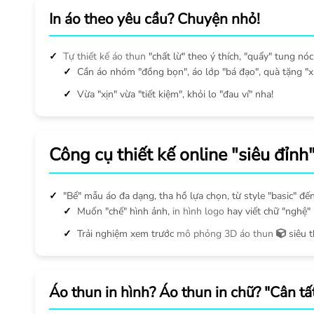
In áo theo yêu cầu? Chuyện nhỏ!
Tự thiết kế áo thun
"chất lừ" theo ý thích, "quẩy" tung nóc 
Cần áo nhóm "đồng bọn", áo lớp "bá đạo", quà tặng "x
Vừa "xịn" vừa "tiết kiệm", khỏi lo "đau ví" nha!
Công cụ thiết kế online "siêu đỉnh
"Bể" mẫu áo đa dạng, tha hồ lựa chọn, từ style "basic" đến
Muốn "chế" hình ảnh,
in hình logo
hay viết chữ "nghệ" l
Trải nghiệm xem trước
mô phỏng 3D áo thun
siêu 
Áo thun in hình? Áo thun in chữ? "Cân tất