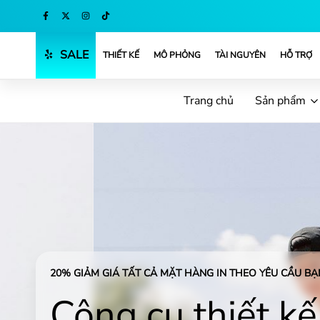
Mua ngay
SALE
THIẾT KẾ
MÔ PHỎNG
TÀI NGUYÊN
HỖ TRỢ
Trang chủ
Sản phẩm
20% GIẢM GIÁ TẤT CẢ MẶT HÀNG IN THEO YÊU CẦU BẠN
Công cụ thiết kế