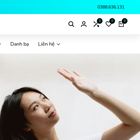
0388.636.131
0
0
0
Danh bạ
Liên hệ