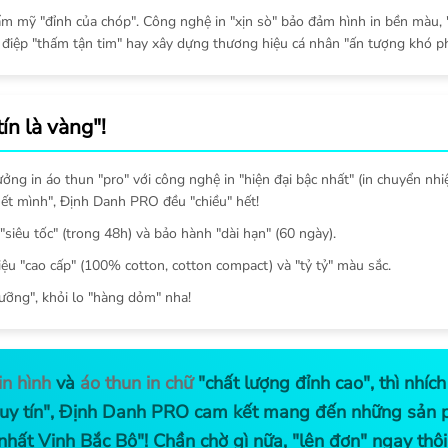
hẩm mỹ "đỉnh của chóp". Công nghệ in "xịn sò" bảo đảm hình in bền màu, 
 điệp "thấm tận tim" hay xây dựng thương hiệu cá nhân "ấn tượng khó ph
n là vàng"!
ng in áo thun "pro" với công nghệ in "hiện đại bậc nhất" (in chuyển nhiệ
 hết mình", Định Danh PRO đều "chiều" hết!
 "siêu tốc" (trong 48h) và bảo hành "dài hạn" (60 ngày).
liệu "cao cấp" (100% cotton, cotton compact) và "tỷ tỷ" màu sắc.
lưỡng", khỏi lo "hàng dỏm" nha!
in hình
và
áo thun in chữ
"chất lượng đỉnh cao", thì nhí
n "uy tín", Định Danh PRO cam kết mang đến những sản
 nhất Vịnh Bắc Bộ"! Chần chờ gì nữa, "lên đơn" ngay thôi