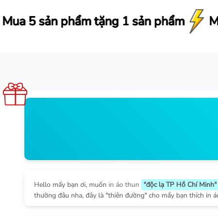
 sản phẩm
 sản phẩm
 sản phẩm
 sản phẩm
Miễn phí ship từ 290.000
Miễn phí ship từ 290.000
Miễn phí ship từ 290.000
Miễn phí ship từ 290.000
Hello mấy bạn ơi, muốn
in áo thun
"độc lạ TP Hồ Chí Minh"
thường đâu nha, đây là "thiên đường" cho mấy bạn thích in áo