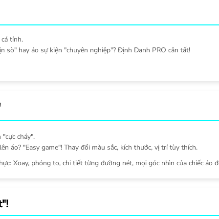
cá tính.
ịn sò" hay áo sự kiện "chuyên nghiệp"? Định Danh PRO cân tất!
"
 "cực cháy".
ên áo? "Easy game"! Thay đổi màu sắc, kích thước, vị trí tùy thích.
thực: Xoay, phóng to, chi tiết từng đường nét, mọi góc nhìn của chiếc áo đ
"!