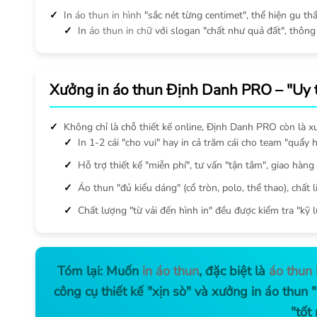
In
áo thun in hình
"sắc nét từng centimet", thể hiện gu t
In
áo thun in chữ
với slogan "chất như quả đất", thông
Xưởng in áo thun Định Danh PRO – "Uy tí
Không chỉ là chỗ thiết kế online, Định Danh PRO còn là xưở
In 1-2 cái "cho vui" hay in cả trăm cái cho team "quẩy
Hỗ trợ thiết kế "miễn phí", tư vấn "tận tâm", giao hàng
Áo thun "đủ kiểu dáng" (cổ tròn, polo, thể thao), chất 
Chất lượng "từ vải đến hình in" đều được kiểm tra "kỹ 
Tóm lại: Muốn
in áo thun
, đặc biệt là
áo thun 
công cụ thiết kế "xịn sò" và xưởng in áo thu
"tốt