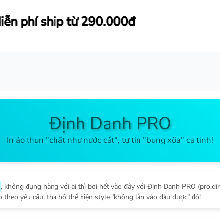
đ
đ
đ
đ
Định Danh PRO
In áo thun "chất như nước cất", tự tin "bung xõa" cá tính!
, không đụng hàng với ai thì bơi hết vào đây với Định Danh PRO (pro.d
 theo yêu cầu, tha hồ thể hiện style "không lẫn vào đâu được" đó!