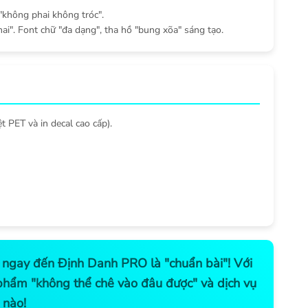
"không phai không tróc".
ai". Font chữ "đa dạng", tha hồ "bung xõa" sáng tạo.
t PET và in decal cao cấp).
ch ngay đến Định Danh PRO là "chuẩn bài"! Với
 phẩm "không thể chê vào đâu được" và dịch vụ
 nào!