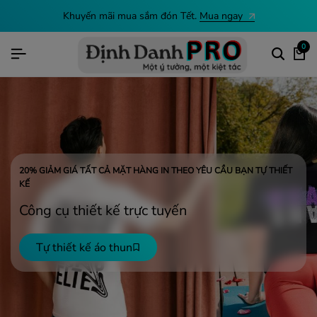
Khuyến mãi mua sắm đón Tết.
Mua ngay
0
20% GIẢM GIÁ TẤT CẢ MẶT HÀNG IN THEO YÊU CẦU BẠN TỰ THIẾT
KẾ
Công cụ thiết kế
trực tuyến
Tự thiết kế áo thun