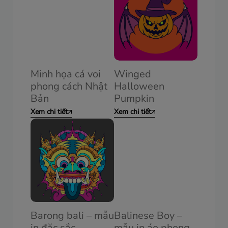
Minh họa cá voi
Winged
phong cách Nhật
Halloween
Bản
Pumpkin
Xem chi tiết
Xem chi tiết
Barong bali – mẫu
Balinese Boy –
in đặc sắc
mẫu in áo phong