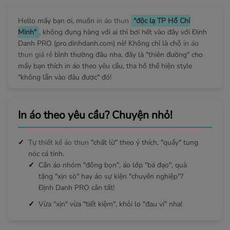
Hello mấy bạn ơi, muốn
in áo thun
"độc lạ TP Hồ Chí
Minh"
, không đụng hàng với ai thì bơi hết vào đây với Định
Danh PRO (pro.dinhdanh.com) nè! Không chỉ là chỗ
in áo
thun giá rẻ
bình thường đâu nha, đây là "thiên đường" cho
mấy bạn thích in áo theo yêu cầu, tha hồ thể hiện style
"không lẫn vào đâu được" đó!
In áo theo yêu cầu? Chuyện nhỏ!
Tự thiết kế áo thun
"chất lừ" theo ý thích, "quẩy" tung
nóc cá tính.
Cần áo nhóm "đồng bọn", áo lớp "bá đạo", quà
tặng "xịn sò" hay áo sự kiện "chuyên nghiệp"?
Định Danh PRO cân tất!
Vừa "xịn" vừa "tiết kiệm", khỏi lo "đau ví" nha!