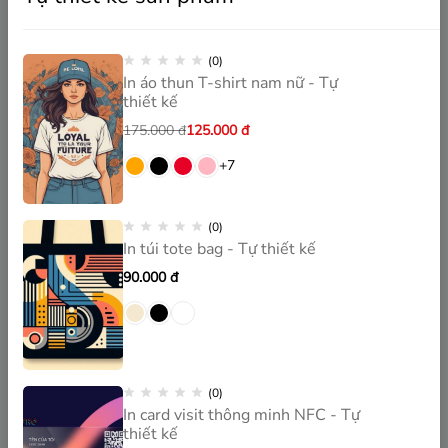
(0)
In áo thun T-shirt nam nữ - Tự
thiết kế
175.000
đ
125.000
đ
+7
(0)
In túi tote bag - Tự thiết kế
90.000
đ
(0)
In card visit thông minh NFC - Tự
thiết kế