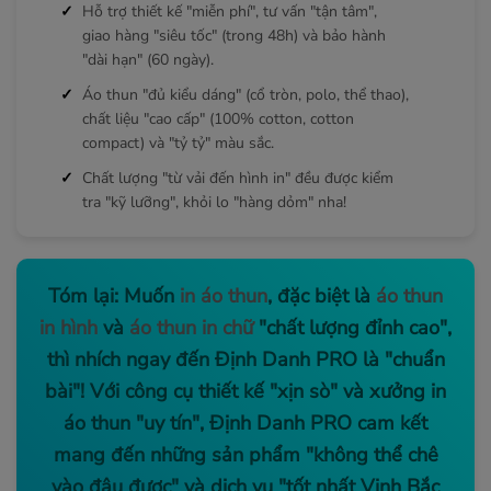
Hỗ trợ thiết kế "miễn phí", tư vấn "tận tâm",
giao hàng "siêu tốc" (trong 48h) và bảo hành
"dài hạn" (60 ngày).
Áo thun "đủ kiểu dáng" (cổ tròn, polo, thể thao),
chất liệu "cao cấp" (100% cotton, cotton
compact) và "tỷ tỷ" màu sắc.
Chất lượng "từ vải đến hình in" đều được kiểm
tra "kỹ lưỡng", khỏi lo "hàng dỏm" nha!
Tóm lại: Muốn
in áo thun
, đặc biệt là
áo thun
in hình
và
áo thun in chữ
"chất lượng đỉnh cao",
thì nhích ngay đến Định Danh PRO là "chuẩn
bài"! Với công cụ thiết kế "xịn sò" và xưởng in
áo thun "uy tín", Định Danh PRO cam kết
mang đến những sản phẩm "không thể chê
vào đâu được" và dịch vụ "tốt nhất Vịnh Bắc