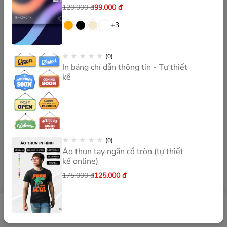
120.000
đ
99.000
đ
+3
(0)
In bảng chỉ dẫn thông tin - Tự thiết
kế
(0)
Áo thun tay ngắn cổ tròn (tự thiết
kế online)
175.000
đ
125.000
đ
0
0
Sản phẩm
Tìm kiếm
Tài khoản
Yêu thích
Giỏ hàng