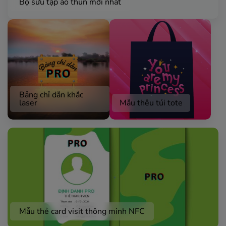
Bộ sưu tập áo thun mới nhất
Bảng chỉ dẫn khắc
laser
Mẫu thêu túi tote
Mẫu thẻ card visit thông minh NFC