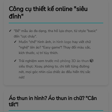
Công cụ thiết kế online "siêu
đỉnh"
"Bể" mẫu áo đa dạng, tha hồ lựa chọn, từ style "basic"
đến "cực cháy".
Muốn "chế" hình ảnh,
in hình logo
hay viết chữ
"nghệ" lên áo? "Easy game"! Thay đổi màu sắc,
kích thước, vị trí tùy thích.
Trải nghiệm xem trước
mô phỏng 3D áo thun
siêu thực: Xoay, phóng to, chi tiết từng đường
nét, mọi góc nhìn của chiếc áo đều hiển thị sắc
nét!
Áo thun in hình? Áo thun in chữ? "Cân
tất"!