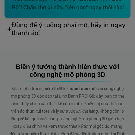
Bộ"! Chần chờ gì nữa, "lên đơn" ngay thôi nào!
Đừng để ý tưởng phai mờ, hãy in ngay
thành áo!
Biến ý tưởng thành hiện thực với
công nghệ mô phỏng 3D
Khám phá trải nghiệm thiết kế
hoàn toàn mới
với công nghệ
mô phỏng 3D độc đáo tại Định Danh PRO! Giờ đây, bạn có thể
nhìn thấy chính xác thiết kế của mình sẽ hiển thị như thế nào
trên áo thun, túi tote và ly sứ
trước khi đặt hàng
. Không còn lo
lắng về kết quả cuối cùng - công nghệ mô phỏng 3D giúp bạn
xoay, điều chỉnh và xem trước thiết kế từ mọi góc độ, mang
đến trải nghiệm thực tế ảo sống động đến không ngờ. Tại Định