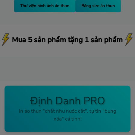
Thư viện hình ảnh áo thun
Bảng size áo thun
tặng 1 sản phẩm
tặng 1 sản phẩm
tặng 1 sản phẩm
Miễn phí ship từ 29
Miễn phí ship từ 29
Miễn phí ship từ 29
Định Danh PRO
In áo thun "chất như nước cất", tự tin "bung
xõa" cá tính!