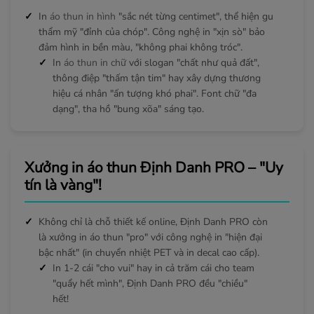
In
áo thun in hình
"sắc nét từng centimet", thể hiện gu
thẩm mỹ "đỉnh của chóp". Công nghệ in "xịn sò" bảo
đảm hình in bền màu, "không phai không tróc".
In
áo thun in chữ
với slogan "chất như quả đất",
thông điệp "thấm tận tim" hay xây dựng thương
hiệu cá nhân "ấn tượng khó phai". Font chữ "đa
dạng", tha hồ "bung xõa" sáng tạo.
Xưởng in áo thun Định Danh PRO – "Uy
tín là vàng"!
Không chỉ là chỗ thiết kế online, Định Danh PRO còn
là xưởng in áo thun "pro" với công nghệ in "hiện đại
bậc nhất" (in chuyển nhiệt PET và in decal cao cấp).
In 1-2 cái "cho vui" hay in cả trăm cái cho team
"quẩy hết mình", Định Danh PRO đều "chiều"
hết!