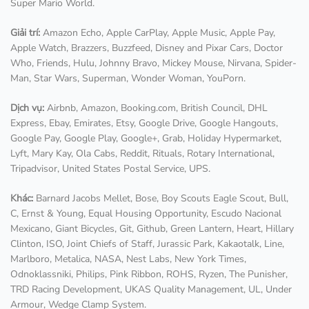
Super Mario World.
Giải trí:
Amazon Echo, Apple CarPlay, Apple Music, Apple Pay,
Apple Watch, Brazzers, Buzzfeed, Disney and Pixar Cars, Doctor
Who, Friends, Hulu, Johnny Bravo, Mickey Mouse, Nirvana, Spider-
Man, Star Wars, Superman, Wonder Woman, YouPorn.
Dịch vụ:
Airbnb, Amazon, Booking.com, British Council, DHL
Express, Ebay, Emirates, Etsy, Google Drive, Google Hangouts,
Google Pay, Google Play, Google+, Grab, Holiday Hypermarket,
Lyft, Mary Kay, Ola Cabs, Reddit, Rituals, Rotary International,
Tripadvisor, United States Postal Service, UPS.
Khác:
Barnard Jacobs Mellet, Bose, Boy Scouts Eagle Scout, Bull,
C, Ernst & Young, Equal Housing Opportunity, Escudo Nacional
Mexicano, Giant Bicycles, Git, Github, Green Lantern, Heart, Hillary
Clinton, ISO, Joint Chiefs of Staff, Jurassic Park, Kakaotalk, Line,
Marlboro, Metalica, NASA, Nest Labs, New York Times,
Odnoklassniki, Philips, Pink Ribbon, ROHS, Ryzen, The Punisher,
TRD Racing Development, UKAS Quality Management, UL, Under
Armour, Wedge Clamp System.