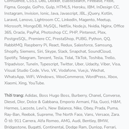
Confluence, CSS3, Dell, Docker, Elasticsearch, Firebase, Fitbit,
Figma, Google, GoPro, Gulp, HTML5, Heroku, IBM, InDesign CC,
Instagram, Invision, Ionic, Java, Javascript, JBL, jQuery, Kotlin,
Laravel, Lenovo, Lightroom CC, LinkedIn, Magento, Meetup,
Microsoft, MongoDB, MySQL, Netflix, Node.js, Nvidia, Nginx, Office
365, Oracle, PayPal, Photoshop CC, PHP, Pinterest, Plex,
PostgreSQL, Premiere CC, PrestaShop, PUBG, Python, QQ,
RabbitMQ, Raspberry Pi, React, Redux, Salesforce, Samsung,
Shopify, Siemens, Siri, Skype, Slack, Snapchat, SoundCloud,
Spotify, Telegram, Tencent, Tesla, Tidal, TikTok, Toshiba, Trello,
Tripadvisor, TuneIn, Typescript, Twitter, Uber, Udacity, Viber, Visa,
Visual Studio Code, Vivo, VK, Vodafone, Vue.js, Wechat,
WhatsApp, WiFi, Windows, WooCommerce, WordPress, Xbox,
Xiaomi, Xing, YouTube.
Thời trang:
Adidas, Boss Hugo Boss, Burberry, Chanel, Converse,
Diesel, Dior, Dolce & Gabbana, Emporio Armani, Fila, Gucci, H&M,
Hermes, Lacoste, Levi’s, New Balance, Nike, Obey, Prada, Puma,
Ray-Ban, Reebok, Supreme, The North Face, Vans, Versace, Zara.
Ô tô: 911 Carrera, Alfa Romeo, AMG, Audi, Bentley, BMW,
Bridgestone, Bugatti, Continental, Dodge Ram, Dunlop, Ferrari,