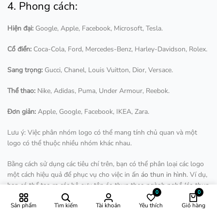
4. Phong cách:
Hiện đại:
Google, Apple, Facebook, Microsoft, Tesla.
Cổ điển:
Coca-Cola, Ford, Mercedes-Benz, Harley-Davidson, Rolex.
Sang trọng:
Gucci, Chanel, Louis Vuitton, Dior, Versace.
Thể thao:
Nike, Adidas, Puma, Under Armour, Reebok.
Đơn giản:
Apple, Google, Facebook, IKEA, Zara.
Lưu ý: Việc phân nhóm logo có thể mang tính chủ quan và một
logo có thể thuộc nhiều nhóm khác nhau.
Bằng cách sử dụng các tiêu chí trên, bạn có thể phân loại các logo
một cách hiệu quả để phục vụ cho việc in ấn
áo thun in hình
. Ví dụ,
bạn có thể tạo ra các bộ sưu tập áo thun theo ngành nghề (áo thun
0
0
công nghệ, áo thun thời trang…), theo màu sắc (áo thun đơn sắc,
Sản phẩm
Tìm kiếm
Tài khoản
Yêu thích
Giỏ hàng
áo thun đa sắc…), theo phong cách (áo thun hiện đại, áo thun cổ