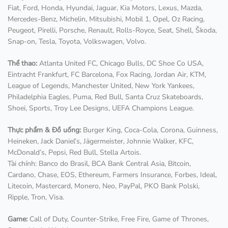
Fiat, Ford, Honda, Hyundai, Jaguar, Kia Motors, Lexus, Mazda,
Mercedes-Benz, Michelin, Mitsubishi, Mobil 1, Opel, Oz Racing,
Peugeot, Pirelli, Porsche, Renault, Rolls-Royce, Seat, Shell, Škoda,
Snap-on, Tesla, Toyota, Volkswagen, Volvo.
Thể thao:
Atlanta United FC, Chicago Bulls, DC Shoe Co USA,
Eintracht Frankfurt, FC Barcelona, Fox Racing, Jordan Air, KTM,
League of Legends, Manchester United, New York Yankees,
Philadelphia Eagles, Puma, Red Bull, Santa Cruz Skateboards,
Shoei, Sports, Troy Lee Designs, UEFA Champions League.
Thực phẩm & Đồ uống:
Burger King, Coca-Cola, Corona, Guinness,
Heineken, Jack Daniel’s, Jägermeister, Johnnie Walker, KFC,
McDonald’s, Pepsi, Red Bull, Stella Artois.
Tài chính: Banco do Brasil, BCA Bank Central Asia, Bitcoin,
Cardano, Chase, EOS, Ethereum, Farmers Insurance, Forbes, Ideal,
Litecoin, Mastercard, Monero, Neo, PayPal, PKO Bank Polski,
Ripple, Tron, Visa.
Game:
Call of Duty, Counter-Strike, Free Fire, Game of Thrones,