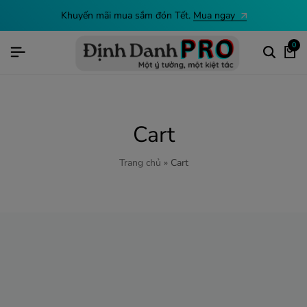
Khuyến mãi mua sắm đón Tết.
Mua ngay
0
Cart
Trang chủ
»
Cart