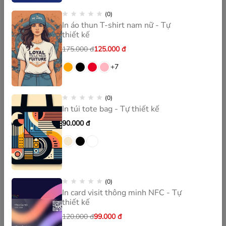
Đăng ký
Thông tin
(0)
In áo thun T-shirt nam nữ - Tự
thiết kế
175.000
đ
125.000
đ
+7
CÔNG TY TNHH HYDROS
Giấy phép kinh doanh số 0316193171, do Sở KHĐT TPHCM cấp
(0)
lần đầu ngày 13/3/2020. Đăng ký thay đổi lần thứ 4 ngày
In túi tote bag - Tự thiết kế
16/1/2023.
90.000
đ
Một sản phẩm thương mại điện tử
(0)
In card visit thông minh NFC - Tự
thiết kế
120.000
đ
99.000
đ