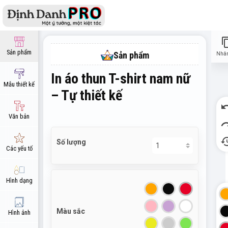
close
content
Sản phẩm
Sản phẩm
Nhân
In áo thun T-shirt nam nữ
Mẫu thiết kế
– Tự thiết kế
un
Văn bản
re
hist
Số lượng
Các yếu tố
Hình dạng
Màu sắc
Hình ảnh