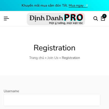
Khuyến mãi mua sắm đón Tết.
Mua ngay
0
Registration
Trang chủ
»
Join Us
»
Registration
Username