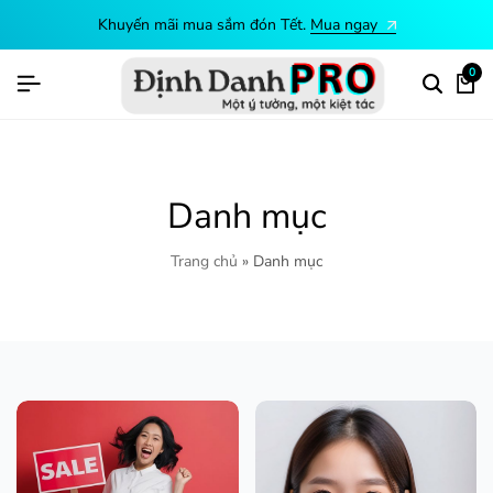
Khuyến mãi mua sắm đón Tết.
Mua ngay
0
Danh mục
Trang chủ
»
Danh mục