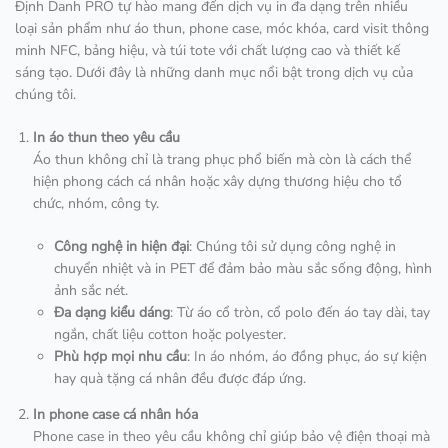
Định Danh PRO tự hào mang đến dịch vụ in đa dạng trên nhiều
loại sản phẩm như áo thun, phone case, móc khóa, card visit thông
minh NFC, bảng hiệu, và túi tote với chất lượng cao và thiết kế
sáng tạo. Dưới đây là những danh mục nổi bật trong dịch vụ của
chúng tôi.
In áo thun theo yêu cầu
Áo thun không chỉ là trang phục phổ biến mà còn là cách thể
hiện phong cách cá nhân hoặc xây dựng thương hiệu cho tổ
chức, nhóm, công ty.
Công nghệ in hiện đại
: Chúng tôi sử dụng công nghệ in
chuyển nhiệt và in PET để đảm bảo màu sắc sống động, hình
ảnh sắc nét.
Đa dạng kiểu dáng
: Từ áo cổ tròn, cổ polo đến áo tay dài, tay
ngắn, chất liệu cotton hoặc polyester.
Phù hợp mọi nhu cầu
: In áo nhóm, áo đồng phục, áo sự kiện
hay quà tặng cá nhân đều được đáp ứng.
In phone case cá nhân hóa
Phone case in theo yêu cầu không chỉ giúp bảo vệ điện thoại mà