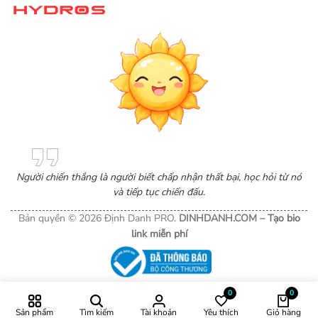
Một sản phẩm thương mại điện tử
Người chiến thắng là người biết chấp nhận thất bại, học hỏi từ nó
và tiếp tục chiến đấu.
Bản quyền © 2026 Định Danh PRO.
DINHDANH.COM –
Tạo bio
link miễn phí
0
0
Sản phẩm
Tìm kiếm
Tài khoản
Yêu thích
Giỏ hàng