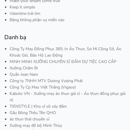
Make your dream come true
Keep it simple
Valentine trái tim
Bảng không phận sự miễn vào
Danh bạ
Công Ty May Đồng Phục 365: In Áo Thun, Sơ Mi Công Sở, Áo
Khoác Gió, Bảo Hộ Lao Động
MINH MINH XƯỞNG CHUYÊN SỈ ĐẦM DỰ TIỆC CAO CẤP
Xưởng Chấm Bi
Quần Jean Nam
Công ty TNHH MTV Dương Vượng Phát
Công Ty Cp May Việt Thắng (Vigaco)
Kabuto VN - Xưởng may áo thun giá sỉ - Áo thun đồng phục giá
rẻ
TIENSTYLE | Kho sỉ sll váy đầm
Gấu Bông Thêu Tên QHO
áo thun thái chuyên sỉ
Xưởng may đồ bộ Minh Thùy