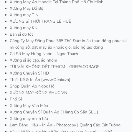
Xưởng May Áo Hoodie Tại Thành Phố Hồ Chí Minh
Xưởng May Đồ Bộ
Xưởng may T N
XƯỞNG Sỉ THỜI TRANG LÊ HUỆ
Xưởng may KN
Bán sỉ đồ lót
Công Ty May Đồng Phục 365 Thủ Đức: in áo thun đồng phục sơ
mi công sở, đặt may áo khoác gió, bảo hộ lao động
Cơ Sở May Hưng Nhơn - Ngọc Thạch
Xưởng sỉ áo cặp, áo nhóm
TÚI VẢI KHÔNG DỆT TPHCM - GREPACOBAGS
Xưởng Chuyên Sỉ HD
Thiết Kế & In Ấn [www.Oenix.vn]
Shop Quần Áo Ngọc Hồ
XƯỞNG MAY ĐỒNG PHỤC VN
Phố Sỉ
Xưởng May Vân Mèo
Xưởng Chuyên Sỉ Quần Áo ( Hàng Có Sẵn SLL )
Xưởng may minh lưu
Làm Bảng Hiệu - In Ấn - Photocopy | Quảng Cáo Cát Tường
Váy cưới NozaFashion (Chuyên mua bán áo cưới sỉ và lẻ)