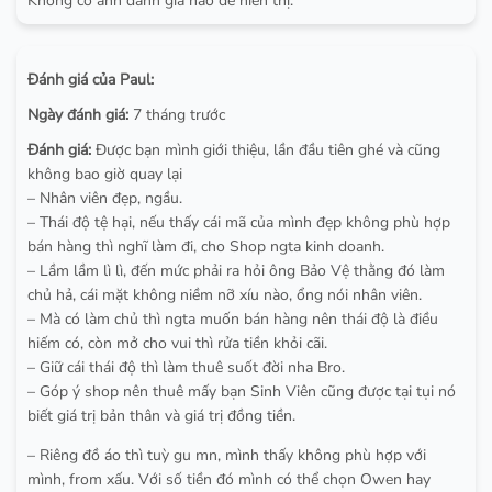
Không có ảnh đánh giá nào để hiển thị.
Đánh giá của Paul:
Ngày đánh giá:
7 tháng trước
Đánh giá:
Được bạn mình giới thiệu, lần đầu tiên ghé và cũng
không bao giờ quay lại
– Nhân viên đẹp, ngầu.
– Thái độ tệ hại, nếu thấy cái mã của mình đẹp không phù hợp
bán hàng thì nghĩ làm đi, cho Shop ngta kinh doanh.
– Lầm lầm lì lì, đến mức phải ra hỏi ông Bảo Vệ thằng đó làm
chủ hả, cái mặt không niềm nỡ xíu nào, ổng nói nhân viên.
– Mà có làm chủ thì ngta muốn bán hàng nên thái độ là điều
hiếm có, còn mở cho vui thì rửa tiền khỏi cãi.
– Giữ cái thái độ thì làm thuê suốt đời nha Bro.
– Góp ý shop nên thuê mấy bạn Sinh Viên cũng được tại tụi nó
biết giá trị bản thân và giá trị đồng tiền.
– Riêng đồ áo thì tuỳ gu mn, mình thấy không phù hợp với
mình, from xấu. Với số tiền đó mình có thể chọn Owen hay