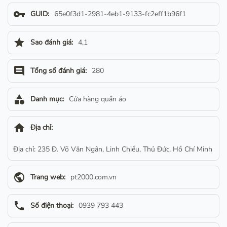
vpn_key
GUID:
65e0f3d1-2981-4eb1-9133-fc2eff1b96f1
star
Sao đánh giá:
4,1
comment
Tổng số đánh giá:
280
category
Danh mục:
Cửa hàng quần áo
home
Địa chỉ:
Địa chỉ: 235 Đ. Võ Văn Ngân, Linh Chiểu, Thủ Đức, Hồ Chí Minh
public
Trang web:
pt2000.com.vn
phone
Số điện thoại:
0939 793 443