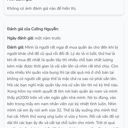
Không có ảnh đánh giá nào để hiển thị.
Đánh giá của Cường Nguyễn:
Ngày đánh giá:
một năm trước
Đánh giá:
Mình là người rất ngại đi mua quần áo cho đến khi bị
người khác chê đồ cũ quá rồi đổi đi. Lý do là vì lười, thứ hai là
khi đi mua đồ nhất là quần tây thì nhiều chỗ bán chất lượng
kém mặc được thời gian là vải sần lên cả nhìn rất khó chịu. Còn
nữa nhiều khi quần vừa bụng thì lại dài quá mà ở chỗ bán lại
không có người cắt giúp thế là mặc chả ra sao cứ phải sắn lên.
Mà các bạn nghĩ mặc quần tây mà cứ sắn lên thì nó kỳ thế nào.
Xong hôm nọ mình quyết đi tìm nơi bán quần áo nam và mình
thấy pt2000 trên võ văn ngân gần nhà mình. Nó to đùng, vào
bên trong mấy em nam nhân viên cực kỳ nhiệt tình luôn. Nhìn
mình cái em ấy nói anh size 32. Thế là lấy xuống cho mình thử
hai cái. Mình thử xong ưng luôn vì vừa y form. Rồi cái vấn đề sợ
dài thì các bạn ấy đo và cắt tại chỗ luôn cho mình. Trời ơi quá