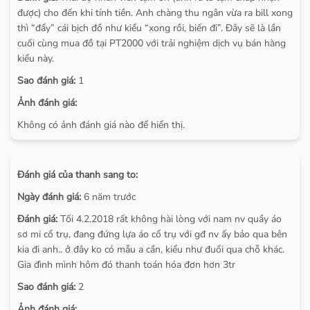
được) cho đến khi tính tiền. Anh chàng thu ngân vừa ra bill xong
thì “đẩy” cái bịch đồ như kiểu “xong rồi, biến đi”. Đây sẽ là lần
cuối cùng mua đồ tại PT2000 với trải nghiệm dịch vụ bán hàng
kiểu này.
Sao đánh giá:
1
Ảnh đánh giá:
Không có ảnh đánh giá nào để hiển thị.
Đánh giá của thanh sang to:
Ngày đánh giá:
6 năm trước
Đánh giá:
Tối 4.2.2018 rất không hài lòng với nam nv quầy áo
sơ mi cổ trụ, đang đứng lựa áo cổ trụ với gđ nv ấy bảo qua bên
kia đi anh.. ở đây ko có mẫu a cần, kiểu như đuổi qua chỗ khác.
Gia đình mình hôm đó thanh toán hóa đơn hơn 3tr
Sao đánh giá:
2
Ảnh đánh giá: