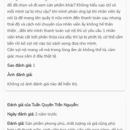
đồ đã chọn và đi xem sản phẩm khác? Không hiểu sao chỉ có
mỗi mình lại bị như vậy? khi mình phản ứng lại thì nhân viên ấy
nói là để mang lên quầy tí nữa mình đến thanh toán sau nhưng
thái độ và cách nói chuyện của nhân viên ấy không hề thân
thiện , đến khi mình thanh toán sợi nịt thì có yêu cầu 1 nhân
viên khác cắt bớt phần thừa của dây thì lại bị phớt lờ, cứ thế cầm
tiền rồi bỏ sợi nịt vào túi xách xong đưa cho mình.
Cần sợi nịt mang về mà trong lòng ấm ức không thể tả, cảm
giác mua sắm ở đây thật tệ
Sao đánh giá:
1
Ảnh đánh giá:
Không có ảnh đánh giá nào để hiển thị.
Đánh giá của Tuấn Quyên Trần Nguyễn:
Ngày đánh giá:
2 năm trước
Đánh giá:
Sản phẩm phong phú, chất lượng và giá cũng phù
hợp với thanh niên, sinh viên học sinh, sắp xếp gọn gàng, dễ lựa