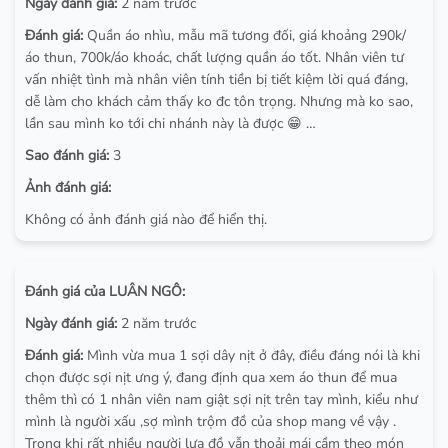
Ngày đánh giá:
2 năm trước
Đánh giá:
Quần áo nhìu, mẫu mã tương đối, giá khoảng 290k/
áo thun, 700k/áo khoác, chất lượng quần áo tốt. Nhân viên tư
vấn nhiệt tình mà nhân viên tính tiền bị tiết kiệm lời quá đáng,
dễ làm cho khách cảm thấy ko đc tôn trọng. Nhưng mà ko sao,
lần sau mình ko tới chi nhánh này là được 😁 …
Sao đánh giá:
3
Ảnh đánh giá:
Không có ảnh đánh giá nào để hiển thị.
Đánh giá của LUÂN NGÔ:
Ngày đánh giá:
2 năm trước
Đánh giá:
Mình vừa mua 1 sợi dây nịt ở đây, điều đáng nói là khi
chọn được sợi nịt ưng ý, đang định qua xem áo thun để mua
thêm thì có 1 nhân viên nam giật sợi nịt trên tay mình, kiểu như
mình là người xấu ,sợ mình trộm đồ của shop mang về vậy .
Trong khi rất nhiều người lựa đồ vẫn thoải mái cầm theo món