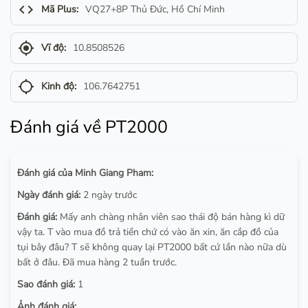
code
Mã Plus:
VQ27+8P Thủ Đức, Hồ Chí Minh
gps_fixed
Vĩ độ:
10.8508526
gps_not_fixed
Kinh độ:
106.7642751
Đánh giá về PT2000
Đánh giá của Minh Giang Pham:
Ngày đánh giá:
2 ngày trước
Đánh giá:
Mấy anh chàng nhân viên sao thái độ bán hàng kì dữ
vậy ta. T vào mua đồ trả tiền chứ có vào ăn xin, ăn cắp đồ của
tụi bây đâu? T sẽ không quay lại PT2000 bất cứ lần nào nữa dù
bất ở đâu. Đã mua hàng 2 tuần trước.
Sao đánh giá:
1
Ảnh đánh giá: