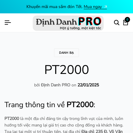
Tết.
Mua ngay
Khuyến mãi mua sắm đón 
0
DANH BẠ
PT2000
bởi
Định Danh PRO
on
22/01/2025
Trang thông tin về
PT2000
:
PT2000
là một địa chỉ đáng tin cậy trong lĩnh vực của mình, luôn
hướng tới việc mang lại giá trị cao cho cộng đồng và khách hàng.
Tọa lạc tại một vị trí thuận tiện, tại địa chỉ
Địa chỉ: 235 Đ. Võ Văn