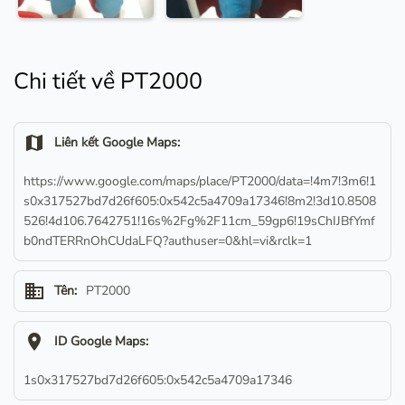
Chi tiết về PT2000
map
Liên kết Google Maps:
https://www.google.com/maps/place/PT2000/data=!4m7!3m6!1
s0x317527bd7d26f605:0x542c5a4709a17346!8m2!3d10.8508
526!4d106.7642751!16s%2Fg%2F11cm_59gp6!19sChIJBfYmf
b0ndTERRnOhCUdaLFQ?authuser=0&hl=vi&rclk=1
business
Tên:
PT2000
location_on
ID Google Maps:
1s0x317527bd7d26f605:0x542c5a4709a17346