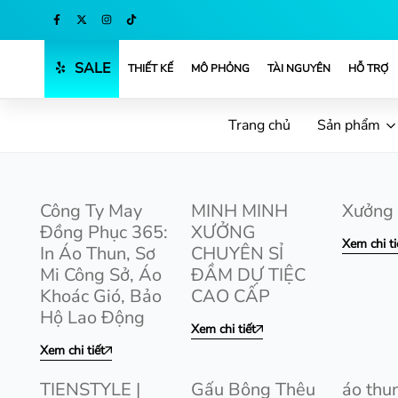
Mua ngay
SALE
THIẾT KẾ
MÔ PHỎNG
TÀI NGUYÊN
HỖ TRỢ
Trang chủ
Sản phẩm
Công Ty May
MINH MINH
Xưởng
Đồng Phục 365:
XƯỞNG
Xem chi ti
In Áo Thun, Sơ
CHUYÊN SỈ
Mi Công Sở, Áo
ĐẦM DỰ TIỆC
Khoác Gió, Bảo
CAO CẤP
Hộ Lao Động
Xem chi tiết
Xem chi tiết
TIENSTYLE |
Gấu Bông Thêu
áo thun