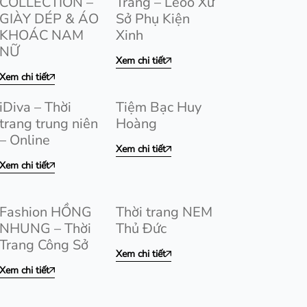
COLLECTION –
Trang – Leoo Xứ
GIÀY DÉP & ÁO
Sở Phụ Kiện
KHOÁC NAM
Xinh
NỮ
Xem chi tiết
Xem chi tiết
iDiva – Thời
Tiệm Bạc Huy
trang trung niên
Hoàng
– Online
Xem chi tiết
Xem chi tiết
Fashion HỒNG
Thời trang NEM
NHUNG – Thời
Thủ Đức
Trang Công Sở
Xem chi tiết
Xem chi tiết