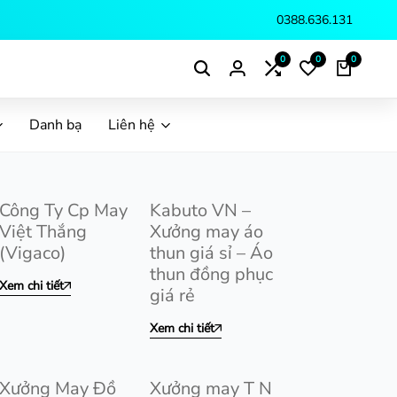
0388.636.131
0
0
0
Danh bạ
Liên hệ
Công Ty Cp May
Kabuto VN –
Việt Thắng
Xưởng may áo
(Vigaco)
thun giá sỉ – Áo
thun đồng phục
Xem chi tiết
giá rẻ
Xem chi tiết
Xưởng May Đồ
Xưởng may T N