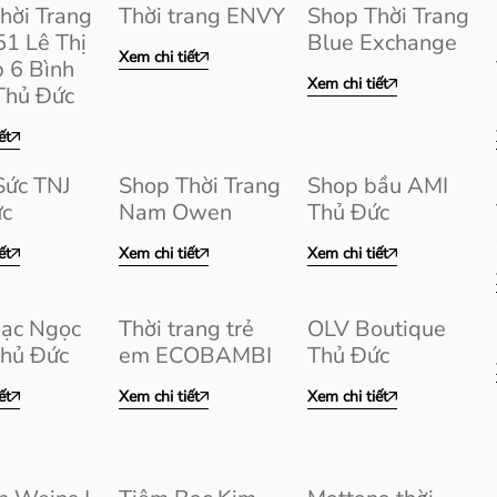
hời Trang
Thời trang ENVY
Shop Thời Trang
1 Lê Thị
Blue Exchange
Xem chi tiết
 6 Bình
Xem chi tiết
Thủ Đức
ết
Sức TNJ
Shop Thời Trang
Shop bầu AMI
ức
Nam Owen
Thủ Đức
ết
Xem chi tiết
Xem chi tiết
ạc Ngọc
Thời trang trẻ
OLV Boutique
hủ Đức
em ECOBAMBI
Thủ Đức
ết
Xem chi tiết
Xem chi tiết