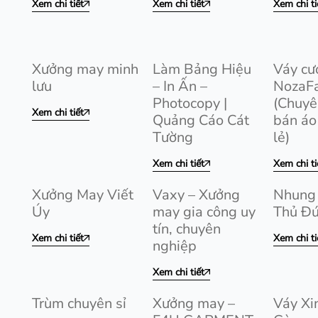
Xem chi tiết
Xem chi tiết
Xem chi ti
Xưởng may minh
Làm Bảng Hiệu
Váy cư
lưu
– In Ấn –
NozaF
Photocopy |
(Chuy
Xem chi tiết
Quảng Cáo Cát
bán áo 
Tường
lẻ)
Xem chi tiết
Xem chi ti
Xưởng May Viết
Vaxy – Xưởng
Nhung
Úy
may gia công uy
Thủ Đ
tín, chuyên
Xem chi tiết
Xem chi ti
nghiệp
Xem chi tiết
Trùm chuyên sỉ
Xưởng may –
Váy Xi