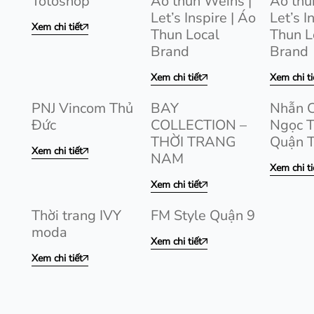
Totoshop
Áo thun Weins |
Áo thu
Let’s Inspire | Áo
Let’s I
Xem chi tiết
Thun Local
Thun L
Brand
Brand
Xem chi tiết
Xem chi ti
PNJ Vincom Thủ
BAY
Nhẫn C
Đức
COLLECTION –
Ngọc T
THỜI TRANG
Quận 
Xem chi tiết
NAM
Xem chi ti
Xem chi tiết
Thời trang IVY
FM Style Quận 9
moda
Xem chi tiết
Xem chi tiết