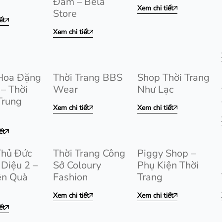
Đầm – Bela
Xem chi tiết
Store
ết
Xem chi tiết
Hoa Đặng
Thời Trang BBS
Shop Thời Trang
 – Thời
Wear
Như Lạc
Trung
Xem chi tiết
Xem chi tiết
ết
Thủ Đức
Thời Trang Công
Piggy Shop –
Diệu 2 –
Sở Coloury
Phụ Kiện Thời
ện Quà
Fashion
Trang
Xem chi tiết
Xem chi tiết
ết