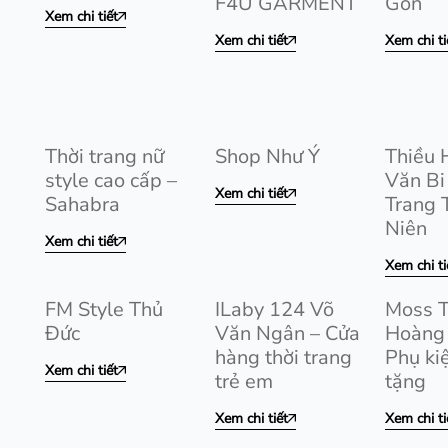
F4U GARMENT
Gòn
Xem chi tiết
Xem chi tiết
Xem chi ti
Thời trang nữ
Shop Như Ý
Thiều 
style cao cấp –
Văn Bi
Xem chi tiết
Sahabra
Trang 
Niên
Xem chi tiết
Xem chi ti
FM Style Thủ
ILaby 124 Võ
Moss 
Đức
Văn Ngân – Cửa
Hoàng 
hàng thời trang
Phụ ki
Xem chi tiết
trẻ em
tặng
Xem chi tiết
Xem chi ti