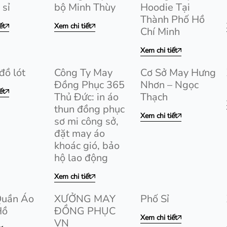
 sỉ
bộ Minh Thùy
Hoodie Tại
Thành Phố Hồ
ết
Xem chi tiết
Chí Minh
Xem chi tiết
đồ lót
Công Ty May
Cơ Sở May Hưng
Đồng Phục 365
Nhơn – Ngọc
ết
Thủ Đức: in áo
Thạch
thun đồng phục
Xem chi tiết
sơ mi công sở,
đặt may áo
khoác gió, bảo
hộ lao động
Xem chi tiết
Quần Áo
XƯỞNG MAY
Phố Sỉ
Hồ
ĐỒNG PHỤC
Xem chi tiết
VN