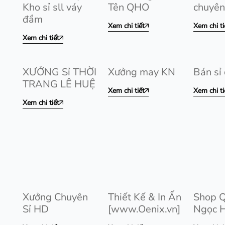
Kho sỉ sll váy
Tên QHO
chuyên
đầm
Xem chi tiết
Xem chi ti
Xem chi tiết
XƯỞNG Sỉ THỜI
Xưởng may KN
Bán sỉ 
TRANG LÊ HUỆ
Xem chi tiết
Xem chi ti
Xem chi tiết
Xưởng Chuyên
Thiết Kế & In Ấn
Shop 
Sỉ HD
[www.Oenix.vn]
Ngọc 