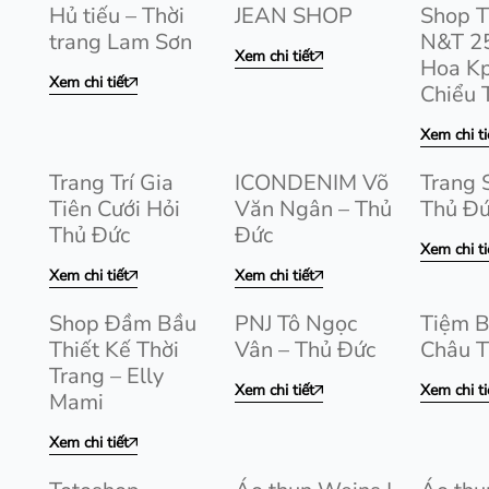
Hủ tiếu – Thời
JEAN SHOP
Shop T
trang Lam Sơn
N&T 25
Xem chi tiết
Hoa Kp
Xem chi tiết
Chiểu 
Xem chi ti
Trang Trí Gia
ICONDENIM Võ
Trang 
Tiên Cưới Hỏi
Văn Ngân – Thủ
Thủ Đ
Thủ Đức
Đức
Xem chi ti
Xem chi tiết
Xem chi tiết
Shop Đầm Bầu
PNJ Tô Ngọc
Tiệm B
Thiết Kế Thời
Vân – Thủ Đức
Châu T
Trang – Elly
Xem chi tiết
Xem chi ti
Mami
Xem chi tiết