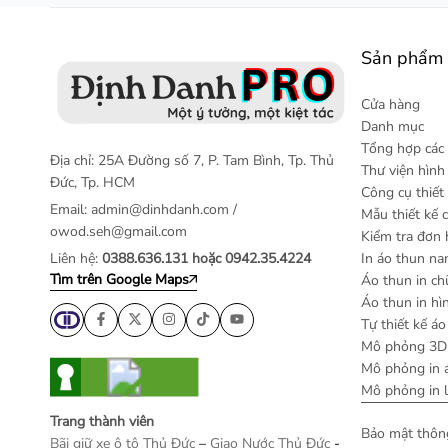
Sản phẩm 
Cửa hàng
Danh mục
Tổng hợp các 
Địa chỉ: 25A Đường số 7, P. Tam Bình, Tp. Thủ
Thư viện hìn
Đức, Tp. HCM
Công cụ thiết
Email:
admin@dinhdanh.com
/
Mẫu thiết kế 
owod.seh@gmail.com
Kiểm tra đơn
Liên hệ:
0388.636.131 hoặc 0942.35.4224
In áo thun n
Tìm trên Google Maps
Áo thun in ch
Áo thun in hì
Tự thiết kế áo
Mô phỏng 3D 
Mô phỏng in 
Mô phỏng in 
Trang thành viên
Bảo mật thông
Bãi giữ xe ô tô Thủ Đức
–
Giao Nước Thủ Đức
-