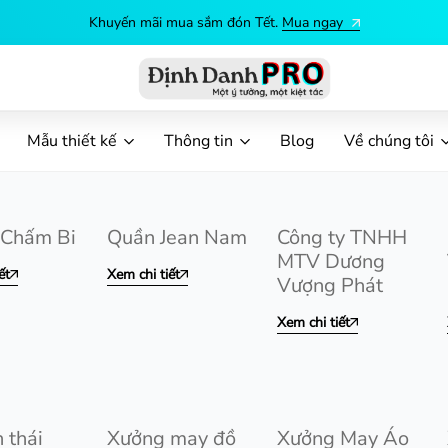
Khuyến mãi mua sắm đón Tết.
Mua ngay
Định
Dịch
Danh
vụ
Mẫu thiết kế
Thông tin
Blog
Về chúng tôi
PRO
in
ấn
theo
yêu
 Chấm Bi
Quần Jean Nam
Công ty TNHH
cầu
MTV Dương
ết
Xem chi tiết
Vượng Phát
Xem chi tiết
 thái
Xưởng may đồ
Xưởng May Áo