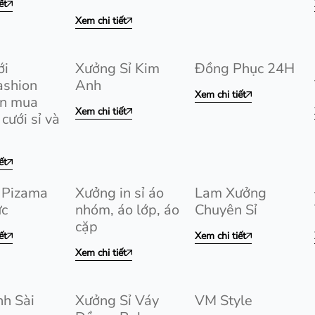
ết
Xem chi tiết
ới
Xưởng Sỉ Kim
Đồng Phục 24H
ashion
Anh
Xem chi tiết
ên mua
Xem chi tiết
cưới sỉ và
ết
 Pizama
Xưởng in sỉ áo
Lam Xưởng
ức
nhóm, áo lớp, áo
Chuyên Sỉ
cặp
ết
Xem chi tiết
Xem chi tiết
nh Sài
Xưởng Sỉ Váy
VM Style