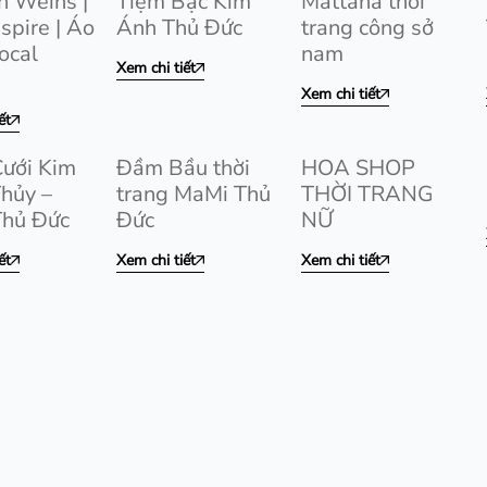
n Weins |
Tiệm Bạc Kim
Mattana thời
nspire | Áo
Ánh Thủ Đức
trang công sở
ocal
nam
Xem chi tiết
Xem chi tiết
ết
ưới Kim
Đầm Bầu thời
HOA SHOP
hủy –
trang MaMi Thủ
THỜI TRANG
Thủ Đức
Đức
NỮ
ết
Xem chi tiết
Xem chi tiết