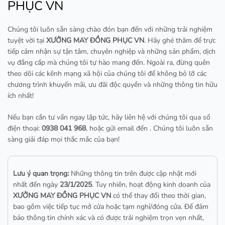
PHỤC VN
Chúng tôi luôn sẵn sàng chào đón bạn đến với những trải nghiệm
tuyệt vời tại
XƯỞNG MAY ĐỒNG PHỤC VN
. Hãy ghé thăm để trực
tiếp cảm nhận sự tận tâm, chuyên nghiệp và những sản phẩm, dịch
vụ đẳng cấp mà chúng tôi tự hào mang đến. Ngoài ra, đừng quên
theo dõi các kênh mạng xã hội của chúng tôi để không bỏ lỡ các
chương trình khuyến mãi, ưu đãi độc quyền và những thông tin hữu
ích nhất!
Nếu bạn cần tư vấn ngay lập tức, hãy liên hệ với chúng tôi qua số
điện thoại:
0938 041 968
, hoặc gửi email đến
. Chúng tôi luôn sẵn
sàng giải đáp mọi thắc mắc của bạn!
Lưu ý quan trọng:
Những thông tin trên được cập nhật mới
nhất đến ngày
23/1/2025
. Tuy nhiên, hoạt động kinh doanh của
XƯỞNG MAY ĐỒNG PHỤC VN
có thể thay đổi theo thời gian,
bao gồm việc tiếp tục mở cửa hoặc tạm nghỉ/đóng cửa. Để đảm
bảo thông tin chính xác và có được trải nghiệm trọn vẹn nhất,