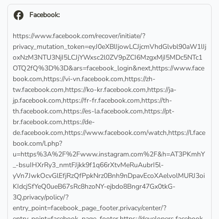
facebook
Facebook:
https://www.facebook.com/recover/initiate/?
privacy_mutation_token=eyJ0eXBlIjowLCJjcmVhdGlvbl90aW1lIj
oxNzM3NTU3NjI5LCJjYWxsc2l0ZV9pZCI6MzgxMjI5MDc5NTc1
OTQ2fQ%3D%3D&ars=facebook_login&next,https://www.face
book.com,https://vi-vn.facebook.com,https://zh-
tw.facebook.com,https://ko-kr.facebook.com,https://ja-
jp.facebook.com,https://fr-fr.facebook.com,https://th-
th.facebook.com,https://es-la.facebook.com,https://pt-
br.facebook.com,https://de-
de.facebook.com,https://www.facebook.com/watch,https://l.face
book.com/l.php?
u=https%3A%2F%2Fwww.instagram.com%2F&h=AT3PKmhY
_-bsuIHXrRy3_nmtFJjkk9f1q66rXtvMeRuAubrI5l-
yVn7JwkOcvGlEfjRzQfPpkNrz0Bnh9nDpavEcoXAelvolMURJ3oi
KIdcjSfYeQ0ueB67sRc8hzoNY-ejbdo8Bngr47Gx0tkG-
3Q,privacy/policy/?
entry_point=facebook_page_footer,privacy/center/?
entry_point=facebook_page_footer,https://developers.facebook.