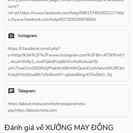
com/?
ref=pf,https://www.facebook.com/help/568137493302217,http
s://www.facebook.com/help/637205020878504
camera_alt
Instagram:
https://l.facebook.com/l.php?
u=https%3A%2F%2Fwww.instagram.com%2F&h=AT3PKmhY
_-bsuIHXrRy3_nmtFJjkk9f1q66rXtvMeRuAubrI5l-
yVn7JwkOcvGlEfjRzQfPpkNrz0Bnh9nDpavEcoXAelvolMURJ3oi
KIdcjSfYeQ0ueB67sRc8hzoNY-ejbdo8Bngr47Gx0tkG-3Q
chat
Telegram:
https://about.meta.com/technologies/meta-
pay,https://about.meta.com
Đánh giá về XƯỞNG MAY ĐỒNG