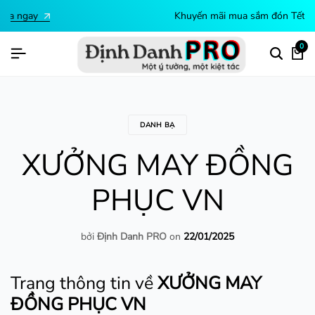
Khuyến mãi mua sắm đón Tết.
Mua ngay
0
DANH BẠ
XƯỞNG MAY ĐỒNG
PHỤC VN
bởi
Định Danh PRO
on
22/01/2025
Trang thông tin về
XƯỞNG MAY
ĐỒNG PHỤC VN