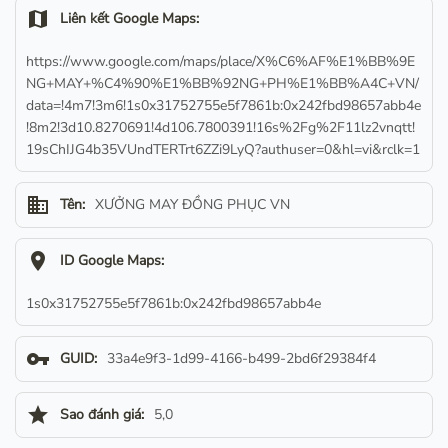
map
Liên kết Google Maps:
https://www.google.com/maps/place/X%C6%AF%E1%BB%9E
NG+MAY+%C4%90%E1%BB%92NG+PH%E1%BB%A4C+VN/
data=!4m7!3m6!1s0x31752755e5f7861b:0x242fbd98657abb4e
!8m2!3d10.8270691!4d106.7800391!16s%2Fg%2F11lz2vnqtt!
19sChIJG4b35VUndTERTrt6ZZi9LyQ?authuser=0&hl=vi&rclk=1
business
Tên:
XƯỞNG MAY ĐỒNG PHỤC VN
location_on
ID Google Maps:
1s0x31752755e5f7861b:0x242fbd98657abb4e
vpn_key
GUID:
33a4e9f3-1d99-4166-b499-2bd6f29384f4
star
Sao đánh giá:
5,0