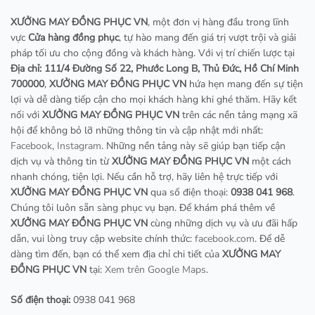
XƯỞNG MAY ĐỒNG PHỤC VN
, một đơn vị hàng đầu trong lĩnh
vực
Cửa hàng đồng phục
, tự hào mang đến giá trị vượt trội và giải
pháp tối ưu cho cộng đồng và khách hàng. Với vị trí chiến lược tại
Địa chỉ: 111/4 Đường Số 22, Phước Long B, Thủ Đức, Hồ Chí Minh
700000
,
XƯỞNG MAY ĐỒNG PHỤC VN
hứa hẹn mang đến sự tiện
lợi và dễ dàng tiếp cận cho mọi khách hàng khi ghé thăm. Hãy kết
nối với
XƯỞNG MAY ĐỒNG PHỤC VN
trên các nền tảng mạng xã
hội để không bỏ lỡ những thông tin và cập nhật mới nhất:
Facebook
,
Instagram
. Những nền tảng này sẽ giúp bạn tiếp cận
dịch vụ và thông tin từ
XƯỞNG MAY ĐỒNG PHỤC VN
một cách
nhanh chóng, tiện lợi. Nếu cần hỗ trợ, hãy liên hệ trực tiếp với
XƯỞNG MAY ĐỒNG PHỤC VN
qua số điện thoại:
0938 041 968
.
Chúng tôi luôn sẵn sàng phục vụ bạn. Để khám phá thêm về
XƯỞNG MAY ĐỒNG PHỤC VN
cùng những dịch vụ và ưu đãi hấp
dẫn, vui lòng truy cập website chính thức:
facebook.com
. Để dễ
dàng tìm đến, bạn có thể xem địa chỉ chi tiết của
XƯỞNG MAY
ĐỒNG PHỤC VN
tại:
Xem trên Google Maps
.
Số điện thoại:
0938 041 968