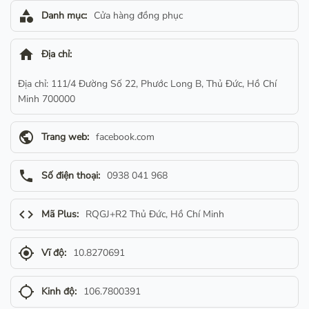
category
Danh mục:
Cửa hàng đồng phục
home
Địa chỉ:
Địa chỉ: 111/4 Đường Số 22, Phước Long B, Thủ Đức, Hồ Chí
Minh 700000
public
Trang web:
facebook.com
phone
Số điện thoại:
0938 041 968
code
Mã Plus:
RQGJ+R2 Thủ Đức, Hồ Chí Minh
gps_fixed
Vĩ độ:
10.8270691
gps_not_fixed
Kinh độ:
106.7800391