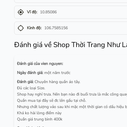
gps_fixed
Vĩ độ:
10.85086
gps_not_fixed
Kinh độ:
106.7585156
Đánh giá về Shop Thời Trang Như L
Đánh giá của vien nguyen:
Ngày đánh giá:
một năm trước
Đánh giá:
Chuyên hàng quần áo tây.
Đủ các loại Size.
Shop hay nghỉ trưa. Nên bạn nào đi buổi trưa là mắc công qua
Quần mua tại đây sẽ đc lên gấu tại chỗ.
Nhưng chất lượng vảo sau khi mặc một thời gian có dấu hiệu b
Khá ko hài lòng điểm này
Quần giá trung bình 400k