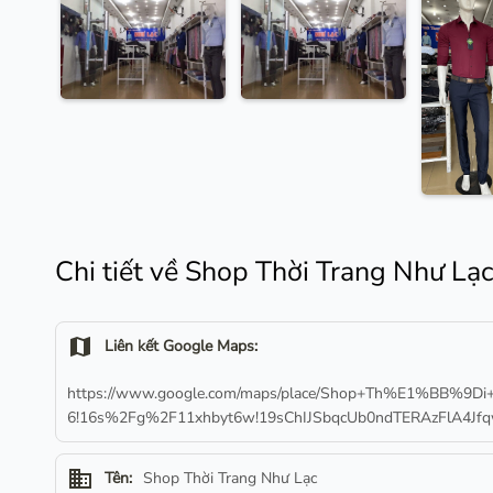
Chi tiết về Shop Thời Trang Như Lạ
map
Liên kết Google Maps:
https://www.google.com/maps/place/Shop+Th%E1%BB%9D
6!16s%2Fg%2F11xhbyt6w!19sChIJSbqcUb0ndTERAzFlA4Jfqw
business
Tên:
Shop Thời Trang Như Lạc