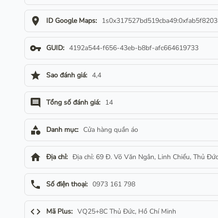
location_on
ID Google Maps:
1s0x317527bd519cba49:0xfab5f820
vpn_key
GUID:
4192a544-f656-43eb-b8bf-afc664619733
star
Sao đánh giá:
4,4
comment
Tổng số đánh giá:
14
category
Danh mục:
Cửa hàng quần áo
home
Địa chỉ:
Địa chỉ: 69 Đ. Võ Văn Ngân, Linh Chiểu, Thủ Đứ
phone
Số điện thoại:
0973 161 798
code
Mã Plus:
VQ25+8C Thủ Đức, Hồ Chí Minh