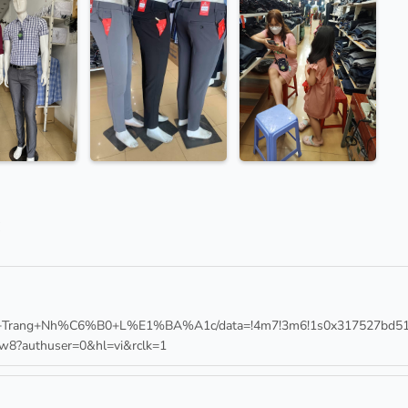
c
i+Trang+Nh%C6%B0+L%E1%BA%A1c/data=!4m7!3m6!1s0x317527bd519c
8?authuser=0&hl=vi&rclk=1