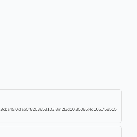
ba49:0xfab5f8203653103!8m2!3d10.85086!4d106.758515