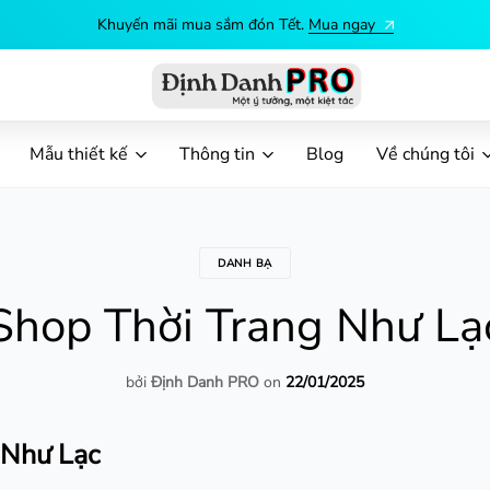
Khuyến mãi mua sắm đón Tết.
Mua ngay
Định
Dịch
Danh
vụ
Mẫu thiết kế
Thông tin
Blog
Về chúng tôi
PRO
in
ấn
theo
yêu
DANH BẠ
cầu
Shop Thời Trang Như Lạ
bởi
Định Danh PRO
on
22/01/2025
 Như Lạc