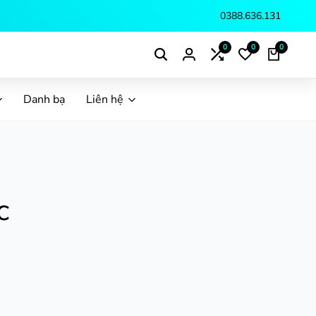
0388.636.131
0
0
0
Danh bạ
Liên hệ
c