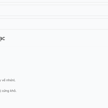
ạc
y về nhénl.
ị cứng khô.