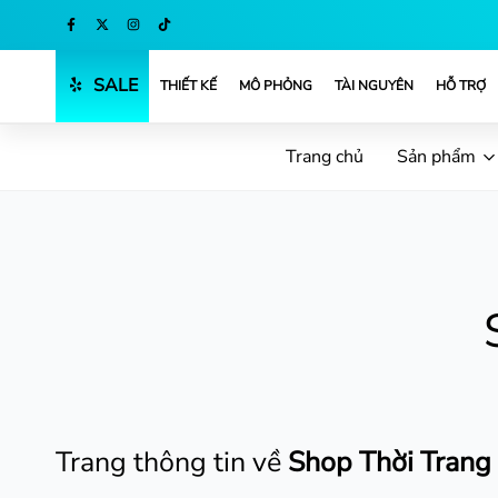
Mua ngay
SALE
THIẾT KẾ
MÔ PHỎNG
TÀI NGUYÊN
HỖ TRỢ
Trang chủ
Sản phẩm
Trang thông tin về
Shop Thời Trang