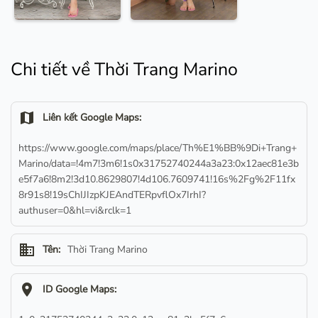
Chi tiết về Thời Trang Marino
map
Liên kết Google Maps:
https://www.google.com/maps/place/Th%E1%BB%9Di+Trang+
Marino/data=!4m7!3m6!1s0x31752740244a3a23:0x12aec81e3b
e5f7a6!8m2!3d10.8629807!4d106.7609741!16s%2Fg%2F11fx
8r91s8!19sChIJIzpKJEAndTERpvflOx7IrhI?
authuser=0&hl=vi&rclk=1
business
Tên:
Thời Trang Marino
location_on
ID Google Maps: