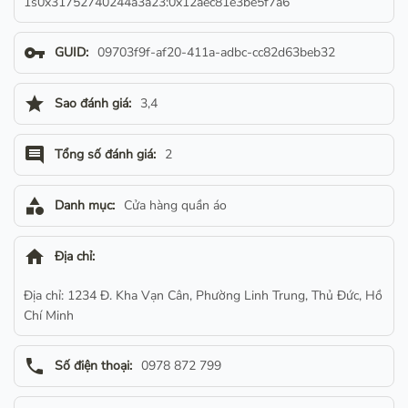
1s0x31752740244a3a23:0x12aec81e3be5f7a6
vpn_key
GUID:
09703f9f-af20-411a-adbc-cc82d63beb32
star
Sao đánh giá:
3,4
comment
Tổng số đánh giá:
2
category
Danh mục:
Cửa hàng quần áo
home
Địa chỉ:
Địa chỉ: 1234 Đ. Kha Vạn Cân, Phường Linh Trung, Thủ Đức, Hồ
Chí Minh
phone
Số điện thoại:
0978 872 799