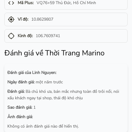
code
Mã Plus:
VQ76+59 Thủ Đức, Hồ Chí Minh
gps_fixed
Vĩ độ:
10.8629807
gps_not_fixed
Kinh độ:
106.7609741
Đánh giá về Thời Trang Marino
Đánh giá của Linh Nguyen:
Ngày đánh giá:
một năm trước
Đánh giá:
Bà chủ khó ưa, bán mắc nhưng toàn đồ trôi nổi, nói
xấu khách ngay tại shop, thái độ khó chịu
Sao đánh giá:
1
Ảnh đánh giá:
Không có ảnh đánh giá nào để hiển thị.