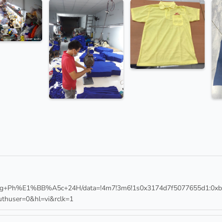
g+Ph%E1%BB%A5c+24H/data=!4m7!3m6!1s0x3174d7f5077655d1:0xb8
huser=0&hl=vi&rclk=1