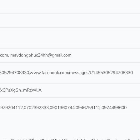
.com
,
maydongphuc24hh@gmail.com
55305294708330,www.facebook.com/messages/t/1455305294708330
gWxCPsXgSh_mRzWliA
0979204112,0702392333,0901360744,0946759112,0974498600