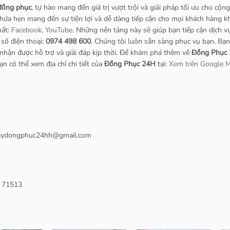
đồng phục
, tự hào mang đến giá trị vượt trội và giải pháp tối ưu cho cộng
hứa hẹn mang đến sự tiện lợi và dễ dàng tiếp cận cho mọi khách hàng kh
hất:
Facebook
,
YouTube
. Những nền tảng này sẽ giúp bạn tiếp cận dịch v
số điện thoại:
0974 498 600
. Chúng tôi luôn sẵn sàng phục vụ bạn. Bạn
nhận được hỗ trợ và giải đáp kịp thời. Để khám phá thêm về
Đồng Phục
ạn có thể xem địa chỉ chi tiết của
Đồng Phục 24H
tại:
Xem trên Google 
ydongphuc24hh@gmail.com
h 71513