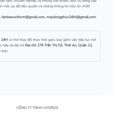
 tận tâm, chuyên nghiệp và những sản phẩm, dịch vụ đẳng cấp
n mãi, ưu đãi độc quyền và những thông tin hữu ích nhất!
,
tienbaouniform@gmail.com
,
maydongphuc24hh@gmail.com
.
c 24H
có thể thay đổi theo thời gian, bao gồm việc tiếp tục mở
tiếp tại địa chỉ
Địa chỉ: 276 Trần Thị Cờ, Thới An, Quận 12,
o bạn.
CÔNG TY TNHH HYDROS