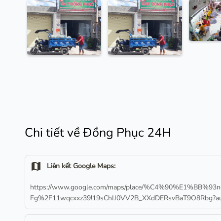
Chi tiết về Đồng Phục 24H
map
Liên kết Google Maps:
https://www.google.com/maps/place/%C4%90%E1%BB%93n
Fg%2F11wqcxxz39!19sChIJ0VV2B_XXdDERsvBaT9O8Rbg?aut