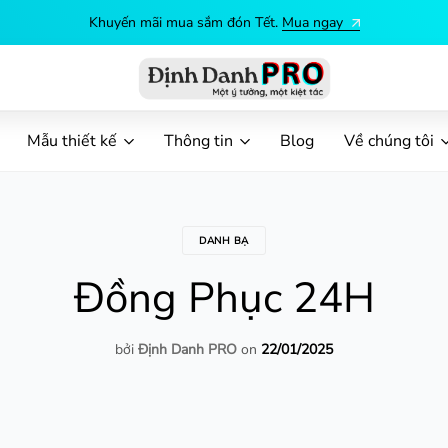
Khuyến mãi mua sắm đón Tết.
Mua ngay
Định
Dịch
Danh
vụ
Mẫu thiết kế
Thông tin
Blog
Về chúng tôi
PRO
in
ấn
theo
yêu
DANH BẠ
cầu
Đồng Phục 24H
bởi
Định Danh PRO
on
22/01/2025