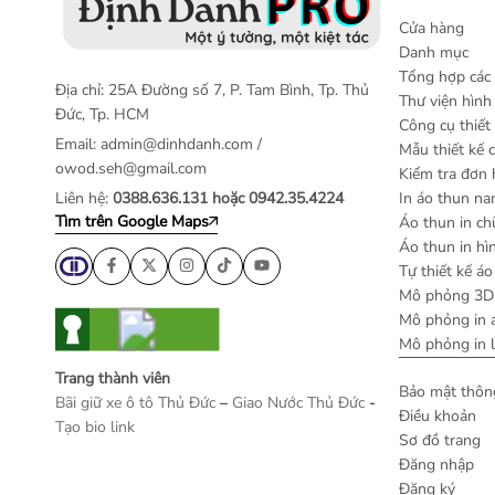
Cửa hàng
Danh mục
Tổng hợp các 
Địa chỉ: 25A Đường số 7, P. Tam Bình, Tp. Thủ
Thư viện hìn
Đức, Tp. HCM
Công cụ thiết
Email:
admin@dinhdanh.com
/
Mẫu thiết kế 
owod.seh@gmail.com
Kiểm tra đơn
Liên hệ:
0388.636.131 hoặc 0942.35.4224
In áo thun n
Tìm trên Google Maps
Áo thun in ch
Áo thun in hì
Tự thiết kế áo
Mô phỏng 3D 
Mô phỏng in 
Mô phỏng in 
Trang thành viên
Bảo mật thông
Bãi giữ xe ô tô Thủ Đức
–
Giao Nước Thủ Đức
-
Điều khoản
Tạo bio link
Sơ đồ trang
Đăng nhập
Đăng ký