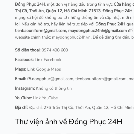
Đồng Phục 24H
, một đơn vị hàng đầu trong lĩnh vực
Cửa hàng 
Thị Cờ, Thới An, Quận 12, Hồ Chí Minh 71513
,
Đồng Phục 24H
mạng xã hội để không bỏ lỡ những thông tin và cập nhật mới n
lợi. Nếu cần hỗ trợ, hãy liên hệ trực tiếp với
Đồng Phục 24H
qua 
tienbaouniform@gmail.com
,
maydongphuc24hh@gmail.com
để 
website chính thức:
maydongphuc24h.vn
. Để dễ dàng tìm đến, b
Số điện thoại:
0974 498 600
Facebook:
Link Facebook
Maps:
Link Google Maps
Email:
f5.dongphuc@gmail.com
,
tienbaouniform@gmail.com
,
ma
Instagram:
Không có thông tin
YouTube:
Link YouTube
Địa chỉ:
Địa chỉ: 276 Trần Thị Cờ, Thới An, Quận 12, Hồ Chí Min
Thư viện ảnh về Đồng Phục 24H