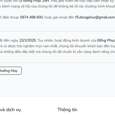
m tuyệt vời tại
Đồng Phục 24H
. Hãy ghé thăm để trực tiếp cảm nhận sự
c kênh mạng xã hội của chúng tôi để không bỏ lỡ các chương trình khuyế
ố điện thoại:
0974 498 600
, hoặc gửi email đến
f5.dongphuc@gmail.com
hất đến ngày
22/1/2025
. Tuy nhiên, hoạt động kinh doanh của
Đồng Phụ
 có được trải nghiệm trọn vẹn nhất, chúng tôi khuyến khích bạn đến trực 
phá những điều đặc biệt mà chúng tôi đã chuẩn bị sẵn sàng dành riêng ch
Xưởng May
và dịch vụ
Thông tin