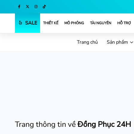
Mua ngay
SALE
THIẾT KẾ
MÔ PHỎNG
TÀI NGUYÊN
HỖ TRỢ
Trang chủ
Sản phẩm
Trang thông tin về
Đồng Phục 24H