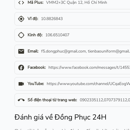
code
Mã Plus:
VMM2+3C Quận 12, Hồ Chí Minh
gps_fixed
Vĩ độ:
10.8826843
gps_not_fixed
Kinh độ:
106.6510407
email
Email:
f5.dongphuc@gmail.com
,
tienbaouniform@gmail
facebook
Facebook:
https://www.facebook.com/messages/t/14
videocam
YouTube:
https://www.youtube.com/channel/UCqaEo
call_end
Số điện thoại từ trang web:
0902335112,0707379112,
Đánh giá về Đồng Phục 24H