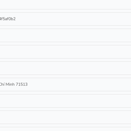
4f5af0b2
 Chí Minh 71513