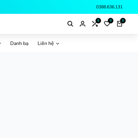
0388.636.131
0
0
0
Danh bạ
Liên hệ