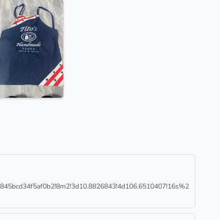
45bcd34f5af0b2!8m2!3d10.8826843!4d106.6510407!16s%2