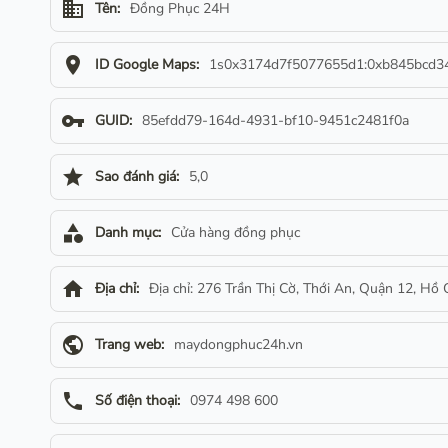
business
Tên:
Đồng Phục 24H
location_on
ID Google Maps:
1s0x3174d7f5077655d1:0xb845bcd3
vpn_key
GUID:
85efdd79-164d-4931-bf10-9451c2481f0a
star
Sao đánh giá:
5,0
category
Danh mục:
Cửa hàng đồng phục
home
Địa chỉ:
Địa chỉ: 276 Trần Thị Cờ, Thới An, Quận 12, Hồ
public
Trang web:
maydongphuc24h.vn
phone
Số điện thoại:
0974 498 600