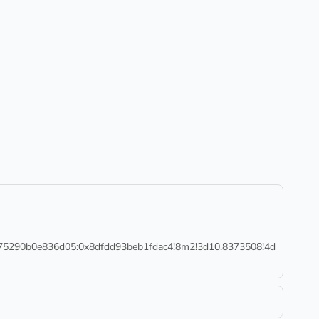
b0e836d05:0x8dfdd93beb1fdac4!8m2!3d10.8373508!4d