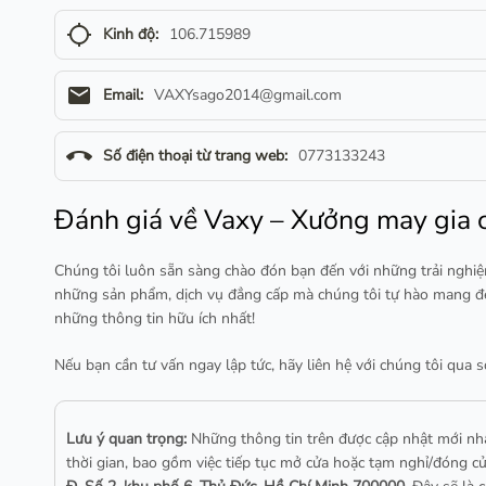
gps_not_fixed
Kinh độ:
106.715989
email
Email:
VAXYsago2014@gmail.com
call_end
Số điện thoại từ trang web:
0773133243
Đánh giá về Vaxy – Xưởng may gia c
Chúng tôi luôn sẵn sàng chào đón bạn đến với những trải nghiệ
những sản phẩm, dịch vụ đẳng cấp mà chúng tôi tự hào mang đến
những thông tin hữu ích nhất!
Nếu bạn cần tư vấn ngay lập tức, hãy liên hệ với chúng tôi qua s
Lưu ý quan trọng:
Những thông tin trên được cập nhật mới n
thời gian, bao gồm việc tiếp tục mở cửa hoặc tạm nghỉ/đóng cử