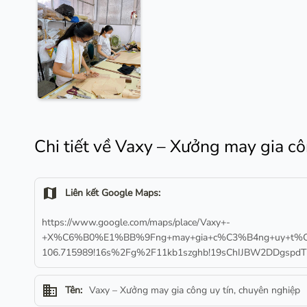
Chi tiết về Vaxy – Xưởng may gia cô
map
Liên kết Google Maps:
https://www.google.com/maps/place/Vaxy+-
+X%C6%B0%E1%BB%9Fng+may+gia+c%C3%B4ng+uy+t%C3%A
106.715989!16s%2Fg%2F11kb1szghb!19sChIJBW2DDgspdTER
business
Tên:
Vaxy – Xưởng may gia công uy tín, chuyên nghiệp