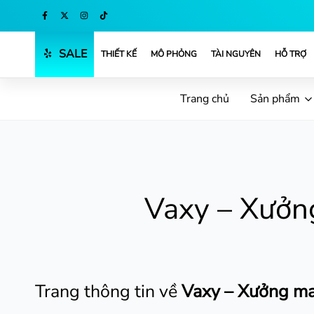
Khuyến mãi mua sắm đón Tết.
Mua ngay
SALE
THIẾT KẾ
MÔ PHỎNG
TÀI NGUYÊN
HỖ TRỢ
Trang chủ
Sản phẩm
Vaxy – Xưởng
Trang thông tin về
Vaxy – Xưởng may