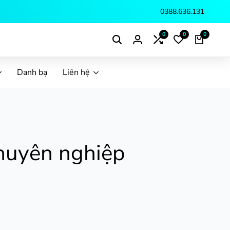
 mãi mua sắm đón Tết.
Mua ngay
0388.636.131
0
0
0
Danh bạ
Liên hệ
chuyên nghiệp