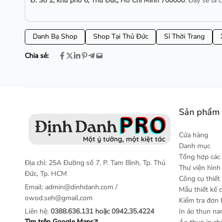
Đ. Số 2, khu phố 6, Thủ Đức, Hồ Chí Minh 700000
. Đây sẽ là
Danh Bạ Shop
Shop Tại Thủ Đức
Sỉ Thời Trang
Chia sẻ:
Sản phẩm 
Cửa hàng
Danh mục
Tổng hợp các 
Địa chỉ: 25A Đường số 7, P. Tam Bình, Tp. Thủ
Thư viện hìn
Đức, Tp. HCM
Công cụ thiết
Email:
admin@dinhdanh.com
/
Mẫu thiết kế 
owod.seh@gmail.com
Kiểm tra đơn
Liên hệ:
0388.636.131 hoặc 0942.35.4224
In áo thun n
Tìm trên Google Maps