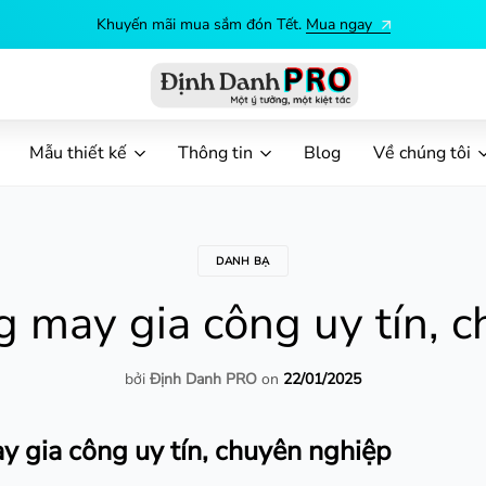
Khuyến
Định
Dịch
Danh
vụ
Mẫu thiết kế
Thông tin
Blog
Về chúng tôi
PRO
in
ấn
theo
yêu
DANH BẠ
cầu
 may gia công uy tín, 
bởi
Định Danh PRO
on
22/01/2025
 gia công uy tín, chuyên nghiệp