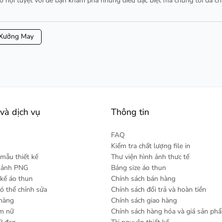
 cơ hội tuyệt vời để bạn khám phá những điều đặc biệt mà chúng tôi đã c
Xưởng May
và dịch vụ
Thông tin
FAQ
Kiểm tra chất lượng file in
mẫu thiết kế
Thư viện hình ảnh thưc tế
h ảnh PNG
Bảng size áo thun
 kế áo thun
Chính sách bán hàng
có thể chỉnh sửa
Chính sách đổi trả và hoàn tiền
 hàng
Chính sách giao hàng
am nữ
Chính sách hàng hóa và giá sản ph