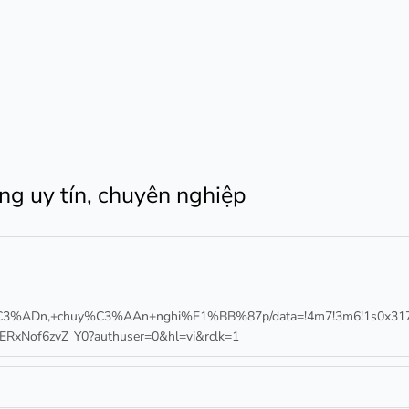
ng uy tín, chuyên nghiệp
Dn,+chuy%C3%AAn+nghi%E1%BB%87p/data=!4m7!3m6!1s0x3175290
xNof6zvZ_Y0?authuser=0&hl=vi&rclk=1