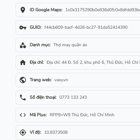
location_on
ID Google Maps:
1s0x3175290b0e836d05:0x8dfdd93b
vpn_key
GUID:
f44cb609-bacf-4d26-bc27-91da52414390
category
Danh mục:
Thợ may quần áo
home
Địa chỉ:
Địa chỉ: 44 Đ. Số 2, khu phố 6, Thủ Đức, Hồ Ch
public
Trang web:
vaxy.vn
phone
Số điện thoại:
0773 133 243
code
Mã Plus:
RPP8+W9 Thủ Đức, Hồ Chí Minh
gps_fixed
Vĩ độ:
10.8373508