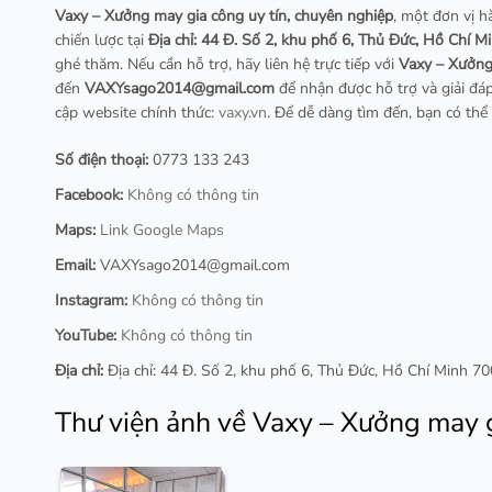
Vaxy – Xưởng may gia công uy tín, chuyên nghiệp
, một đơn vị h
chiến lược tại
Địa chỉ: 44 Đ. Số 2, khu phố 6, Thủ Đức, Hồ Chí 
ghé thăm. Nếu cần hỗ trợ, hãy liên hệ trực tiếp với
Vaxy – Xưởng
đến
VAXYsago2014@gmail.com
để nhận được hỗ trợ và giải đá
cập website chính thức:
vaxy.vn
. Để dễ dàng tìm đến, bạn có thể 
Số điện thoại:
0773 133 243
Facebook:
Không có thông tin
Maps:
Link Google Maps
Email:
VAXYsago2014@gmail.com
Instagram:
Không có thông tin
YouTube:
Không có thông tin
Địa chỉ:
Địa chỉ: 44 Đ. Số 2, khu phố 6, Thủ Đức, Hồ Chí Minh 7
Thư viện ảnh về Vaxy – Xưởng may g