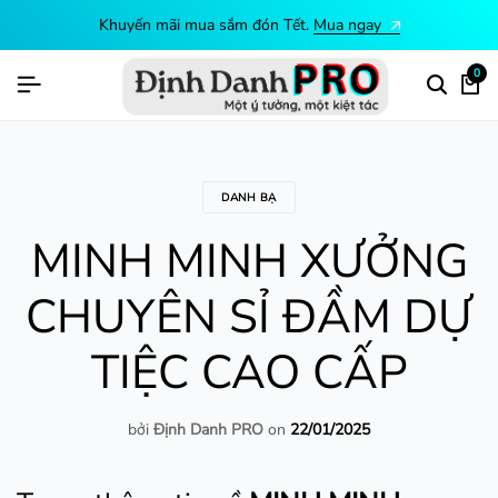
Khuyến mãi mua sắm đón Tết.
Mua ngay
0
DANH BẠ
MINH MINH XƯỞNG
CHUYÊN SỈ ĐẦM DỰ
TIỆC CAO CẤP
bởi
Định Danh PRO
on
22/01/2025