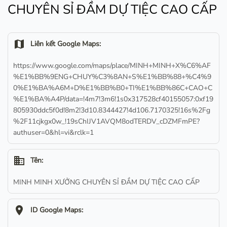
CHUYÊN SỈ ĐẦM DỰ TIỆC CAO CẤP
map
Liên kết Google Maps:
https://www.google.com/maps/place/MINH+MINH+X%C6%AF
%E1%BB%9ENG+CHUY%C3%8AN+S%E1%BB%88+%C4%9
0%E1%BA%A6M+D%E1%BB%B0+TI%E1%BB%86C+CAO+C
%E1%BA%A4P/data=!4m7!3m6!1s0x317528cf40155057:0xf19
805930ddc5f0d!8m2!3d10.8344427!4d106.7170325!16s%2Fg
%2F11cjkgx0w_!19sChIJV1AVQM8odTERDV_cDZMFmPE?
authuser=0&hl=vi&rclk=1
business
Tên:
MINH MINH XƯỞNG CHUYÊN SỈ ĐẦM DỰ TIỆC CAO CẤP
location_on
ID Google Maps: