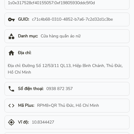
1s0x317528cf40155057:0xf19805930ddc5f0d
vpn_key
GUID:
c71c4b68-0310-4852-b7a6-7c2d32d1c3be
category
Danh mục:
Cửa hàng quần áo nữ
home
Địa chỉ:
Địa chỉ: Đường Số 12/53/11 QL13, Hiệp Bình Chánh, Thủ Đức,
Hồ Chí Minh
phone
Số điện thoại:
0938 872 357
code
Mã Plus:
RPM8+QR Thủ Đức, Hồ Chí Minh
gps_fixed
Vĩ độ:
10.8344427