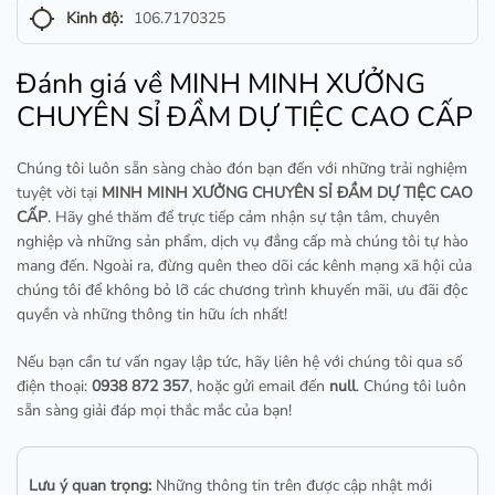
gps_not_fixed
Kinh độ:
106.7170325
Đánh giá về MINH MINH XƯỞNG
CHUYÊN SỈ ĐẦM DỰ TIỆC CAO CẤP
Chúng tôi luôn sẵn sàng chào đón bạn đến với những trải nghiệm
tuyệt vời tại
MINH MINH XƯỞNG CHUYÊN SỈ ĐẦM DỰ TIỆC CAO
CẤP
. Hãy ghé thăm để trực tiếp cảm nhận sự tận tâm, chuyên
nghiệp và những sản phẩm, dịch vụ đẳng cấp mà chúng tôi tự hào
mang đến. Ngoài ra, đừng quên theo dõi các kênh mạng xã hội của
chúng tôi để không bỏ lỡ các chương trình khuyến mãi, ưu đãi độc
quyền và những thông tin hữu ích nhất!
Nếu bạn cần tư vấn ngay lập tức, hãy liên hệ với chúng tôi qua số
điện thoại:
0938 872 357
, hoặc gửi email đến
null
. Chúng tôi luôn
sẵn sàng giải đáp mọi thắc mắc của bạn!
Lưu ý quan trọng:
Những thông tin trên được cập nhật mới