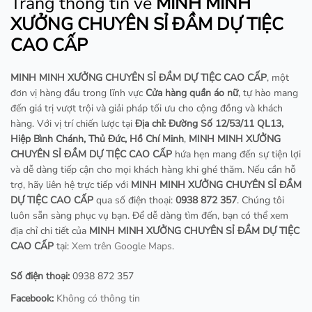
Trang thông tin về
MINH MINH
XƯỞNG CHUYÊN SỈ ĐẦM DỰ TIỆC
CAO CẤP
MINH MINH XƯỞNG CHUYÊN SỈ ĐẦM DỰ TIỆC CAO CẤP
, một
đơn vị hàng đầu trong lĩnh vực
Cửa hàng quần áo nữ
, tự hào mang
đến giá trị vượt trội và giải pháp tối ưu cho cộng đồng và khách
hàng. Với vị trí chiến lược tại
Địa chỉ: Đường Số 12/53/11 QL13,
Hiệp Bình Chánh, Thủ Đức, Hồ Chí Minh
,
MINH MINH XƯỞNG
CHUYÊN SỈ ĐẦM DỰ TIỆC CAO CẤP
hứa hẹn mang đến sự tiện lợi
và dễ dàng tiếp cận cho mọi khách hàng khi ghé thăm. Nếu cần hỗ
trợ, hãy liên hệ trực tiếp với
MINH MINH XƯỞNG CHUYÊN SỈ ĐẦM
DỰ TIỆC CAO CẤP
qua số điện thoại:
0938 872 357
. Chúng tôi
luôn sẵn sàng phục vụ bạn. Để dễ dàng tìm đến, bạn có thể xem
địa chỉ chi tiết của
MINH MINH XƯỞNG CHUYÊN SỈ ĐẦM DỰ TIỆC
CAO CẤP
tại:
Xem trên Google Maps
.
Số điện thoại:
0938 872 357
Facebook:
Không có thông tin