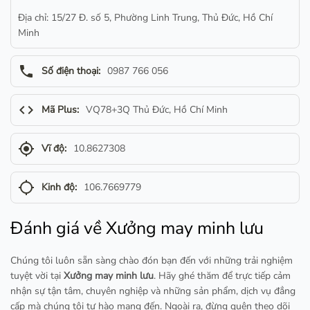
Địa chỉ: 15/27 Đ. số 5, Phường Linh Trung, Thủ Đức, Hồ Chí
Minh
phone
Số điện thoại:
0987 766 056
code
Mã Plus:
VQ78+3Q Thủ Đức, Hồ Chí Minh
gps_fixed
Vĩ độ:
10.8627308
gps_not_fixed
Kinh độ:
106.7669779
Đánh giá về Xưởng may minh lưu
Chúng tôi luôn sẵn sàng chào đón bạn đến với những trải nghiệm
tuyệt vời tại
Xưởng may minh lưu
. Hãy ghé thăm để trực tiếp cảm
nhận sự tận tâm, chuyên nghiệp và những sản phẩm, dịch vụ đẳng
cấp mà chúng tôi tự hào mang đến. Ngoài ra, đừng quên theo dõi