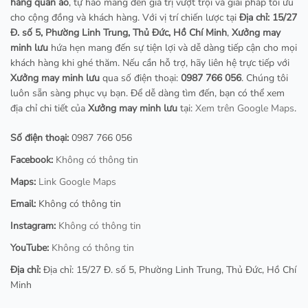
hàng quần áo
, tự hào mang đến giá trị vượt trội và giải pháp tối ưu
cho cộng đồng và khách hàng. Với vị trí chiến lược tại
Địa chỉ: 15/27
Đ. số 5, Phường Linh Trung, Thủ Đức, Hồ Chí Minh
,
Xưởng may
minh lưu
hứa hẹn mang đến sự tiện lợi và dễ dàng tiếp cận cho mọi
khách hàng khi ghé thăm. Nếu cần hỗ trợ, hãy liên hệ trực tiếp với
Xưởng may minh lưu
qua số điện thoại:
0987 766 056
. Chúng tôi
luôn sẵn sàng phục vụ bạn. Để dễ dàng tìm đến, bạn có thể xem
địa chỉ chi tiết của
Xưởng may minh lưu
tại:
Xem trên Google Maps
.
Số điện thoại:
0987 766 056
Facebook:
Không có thông tin
Maps:
Link Google Maps
Email:
Không có thông tin
Instagram:
Không có thông tin
YouTube:
Không có thông tin
Địa chỉ:
Địa chỉ: 15/27 Đ. số 5, Phường Linh Trung, Thủ Đức, Hồ Chí
Minh