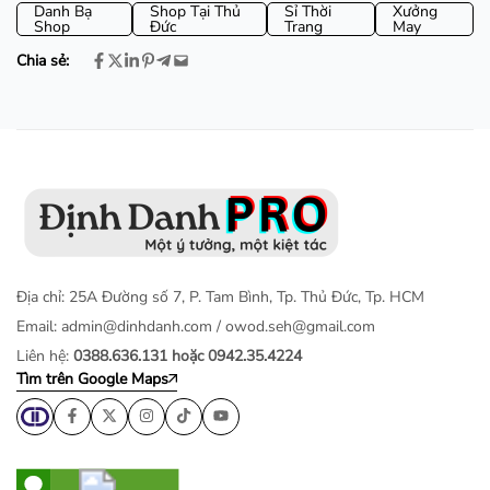
Danh Bạ
Shop Tại Thủ
Sỉ Thời
Xưởng
Shop
Đức
Trang
May
Chia sẻ:
Địa chỉ: 25A Đường số 7, P. Tam Bình, Tp. Thủ Đức, Tp. HCM
Email:
admin@dinhdanh.com
/
owod.seh@gmail.com
Liên hệ:
0388.636.131 hoặc 0942.35.4224
Tìm trên Google Maps