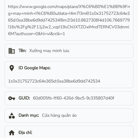
https://www.google.com/maps/place/X%C6%B0%E1%BB%9Fn
g+may+minh+l%C6%B0u/data=!4m7!3m6!1s0x31752723c64e3
65d:0xa38be6d9dd742534!8m2!3d10.8627308!4d106.7669779
!16s%2Fg%2F11j2w2_vzp!19sChIJXTZOxiMndTERNCV03dnmi
6M?authuser=0&hl=vi&rclk=1
business
Tên:
Xưởng may minh lưu
location_on
ID Google Maps:
1s0x31752723c64e365d:0xa38be6d9dd742534
vpn_key
GUID:
60d005fb-ff60-426d-9bc5-9c335807d40f
category
Danh mục:
Cửa hàng quần áo
home
Địa chỉ: