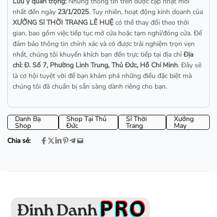
Lưu ý quan trọng:
Những thông tin trên được cập nhật mới
nhất đến ngày
23/1/2025
. Tuy nhiên, hoạt động kinh doanh của
XƯỞNG Sỉ THỜI TRANG LÊ HUỆ
có thể thay đổi theo thời
gian, bao gồm việc tiếp tục mở cửa hoặc tạm nghỉ/đóng cửa. Để
đảm bảo thông tin chính xác và có được trải nghiệm trọn vẹn
nhất, chúng tôi khuyến khích bạn đến trực tiếp tại địa chỉ
Địa
chỉ: Đ. Số 7, Phường Linh Trung, Thủ Đức, Hồ Chí Minh
. Đây sẽ
là cơ hội tuyệt vời để bạn khám phá những điều đặc biệt mà
chúng tôi đã chuẩn bị sẵn sàng dành riêng cho bạn.
Danh Bạ
Shop Tại Thủ
Sỉ Thời
Xưởng
Shop
Đức
Trang
May
Chia sẻ: