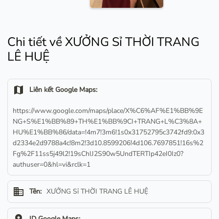
Chi tiết về XƯỞNG Sỉ THỜI TRANG
LÊ HUỆ
map
Liên kết Google Maps:
https://www.google.com/maps/place/X%C6%AF%E1%BB%9E
NG+S%E1%BB%89+TH%E1%BB%9CI+TRANG+L%C3%8A+
HU%E1%BB%86/data=!4m7!3m6!1s0x31752795c3742fd9:0x3
d2334e2d9788a4c!8m2!3d10.8599206!4d106.7697851!16s%2
Fg%2F11ss5j49l2!19sChIJ2S90w5UndTERTIp42eI0Iz0?
authuser=0&hl=vi&rclk=1
business
Tên:
XƯỞNG Sỉ THỜI TRANG LÊ HUỆ
ID Google Maps: