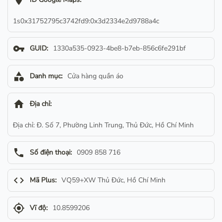
location_on
1s0x31752795c3742fd9:0x3d2334e2d9788a4c
vpn_key
GUID:
1330a535-0923-4be8-b7eb-856c6fe291bf
category
Danh mục:
Cửa hàng quần áo
home
Địa chỉ:
Địa chỉ: Đ. Số 7, Phường Linh Trung, Thủ Đức, Hồ Chí Minh
phone
Số điện thoại:
0909 858 716
code
Mã Plus:
VQ59+XW Thủ Đức, Hồ Chí Minh
gps_fixed
Vĩ độ:
10.8599206