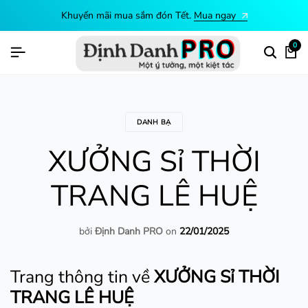
Khuyến mãi mua sắm đón Tết.
Mua ngay
0
DANH BẠ
XƯỞNG Sỉ THỜI
TRANG LÊ HUỆ
bởi
Định Danh PRO
on
22/01/2025
Trang thông tin về
XƯỞNG Sỉ THỜI
TRANG LÊ HUỆ