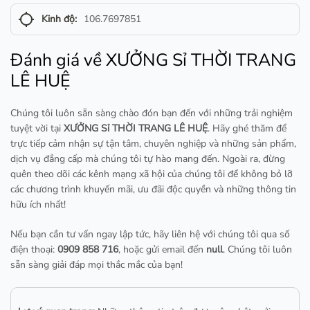
gps_not_fixed
Kinh độ:
106.7697851
Đánh giá về XƯỞNG Sỉ THỜI TRANG
LÊ HUỆ
Chúng tôi luôn sẵn sàng chào đón bạn đến với những trải nghiệm
tuyệt vời tại
XƯỞNG Sỉ THỜI TRANG LÊ HUỆ
. Hãy ghé thăm để
trực tiếp cảm nhận sự tận tâm, chuyên nghiệp và những sản phẩm,
dịch vụ đẳng cấp mà chúng tôi tự hào mang đến. Ngoài ra, đừng
quên theo dõi các kênh mạng xã hội của chúng tôi để không bỏ lỡ
các chương trình khuyến mãi, ưu đãi độc quyền và những thông tin
hữu ích nhất!
Nếu bạn cần tư vấn ngay lập tức, hãy liên hệ với chúng tôi qua số
điện thoại:
0909 858 716
, hoặc gửi email đến
null
. Chúng tôi luôn
sẵn sàng giải đáp mọi thắc mắc của bạn!