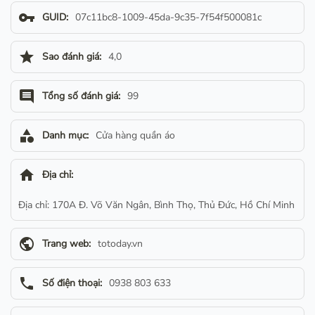
vpn_key
GUID:
07c11bc8-1009-45da-9c35-7f54f500081c
star
Sao đánh giá:
4,0
comment
Tổng số đánh giá:
99
category
Danh mục:
Cửa hàng quần áo
home
Địa chỉ:
Địa chỉ: 170A Đ. Võ Văn Ngân, Bình Thọ, Thủ Đức, Hồ Chí Minh
public
Trang web:
totoday.vn
phone
Số điện thoại:
0938 803 633