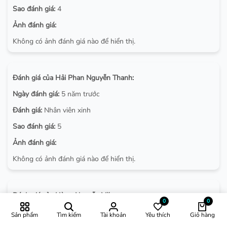
Sao đánh giá:
4
Ảnh đánh giá:
Không có ảnh đánh giá nào để hiển thị.
Đánh giá của Hải Phan Nguyễn Thanh:
Ngày đánh giá:
5 năm trước
Đánh giá:
Nhân viên xinh
Sao đánh giá:
5
Ảnh đánh giá:
Không có ảnh đánh giá nào để hiển thị.
Đánh giá của Hùng Nguyễn Văn:
0
0
Ngày đánh giá:
4 năm trước
Sản phẩm
Tìm kiếm
Tài khoản
Yêu thích
Giỏ hàng