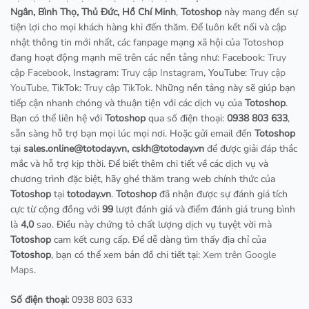
Ngân, Bình Thọ, Thủ Đức, Hồ Chí Minh
,
Totoshop
này mang đến sự
tiện lợi cho mọi khách hàng khi đến thăm. Để luôn kết nối và cập
nhật thông tin mới nhất, các fanpage mạng xã hội của Totoshop
đang hoạt động mạnh mẽ trên các nền tảng như: Facebook:
Truy
cập Facebook
, Instagram:
Truy cập Instagram
, YouTube:
Truy cập
YouTube
, TikTok:
Truy cập TikTok
. Những nền tảng này sẽ giúp bạn
tiếp cận nhanh chóng và thuận tiện với các dịch vụ của
Totoshop
.
Bạn có thể liên hệ với
Totoshop
qua số điện thoại:
0938 803 633
,
sẵn sàng hỗ trợ bạn mọi lúc mọi nơi. Hoặc gửi email đến
Totoshop
tại
sales.online@totoday.vn
,
cskh@totoday.vn
để được giải đáp thắc
mắc và hỗ trợ kịp thời. Để biết thêm chi tiết về các dịch vụ và
chương trình đặc biệt, hãy ghé thăm trang web chính thức của
Totoshop
tại
totoday.vn
.
Totoshop
đã nhận được sự đánh giá tích
cực từ cộng đồng với
99
lượt đánh giá và điểm đánh giá trung bình
là
4,0
sao. Điều này chứng tỏ chất lượng dịch vụ tuyệt vời mà
Totoshop
cam kết cung cấp. Để dễ dàng tìm thấy địa chỉ của
Totoshop
, bạn có thể xem bản đồ chi tiết tại:
Xem trên Google
Maps
.
Số điện thoại:
0938 803 633