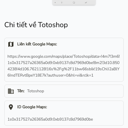
Chi tiết về Totoshop
map
Liên kết Google Maps:
https://www.google.com/maps/place/Totoshop/data=!4m7!3m6!
1s0x317527a26365a0d9:0xb9137c8d7969d0be!8m2!3d10.850
4238!4d106.7621128!16s%2Fg%2F11bw66sblk!19sChIJ2aBlY
6IndTERvtBpeY18E7k?authuser=0&hl=vi&rclk=1
business
Tên:
Totoshop
location_on
ID Google Maps:
1s0x317527a26365a0d9:0xb9137c8d7969d0be