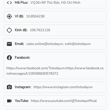
code
Mã Plus:
VQ26+5R Thủ Đức, Hồ Chí Minh
gps_fixed
Vĩ độ:
10.8504238
gps_not_fixed
Kinh độ:
106.7621128
email
Email:
sales.online@totoday.vn
,
cskh@totoday.vn
facebook
Facebook:
https://www.facebook.com/Totoday.vn,https://www.facebook.co
m/messages/t/109396830578372
camera_alt
Instagram:
https://www.instagram.com/totoday.vn
videocam
YouTube:
https://www.youtube.com/@Totodayofficial