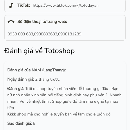
music_note
TikTok:
https://www.tiktok.com/@totoday.vn
call_end
Số điện thoại từ trang web:
0938 803 633,0938803633,0908181289
Đánh giá về Totoshop
Đánh giá của NAM (LangThang):
Ngày đánh giá:
2 tháng trước
Đánh giá:
Trời ơi shop tuyển nhân viên dễ thương gi đâu . Bạn
nữ nhỏ nhắn xinh xắn nói tiếng bình định hay phú yên í . Nhanh
nhẹn . Vui vẻ nhiệt tình . Shop giữ e đó làm nha e ghé lại mua
tiếp
Kkkk shop mà cho nghỉ e tuyển bạn về làm cho e luôn đó
Sao đánh giá:
5