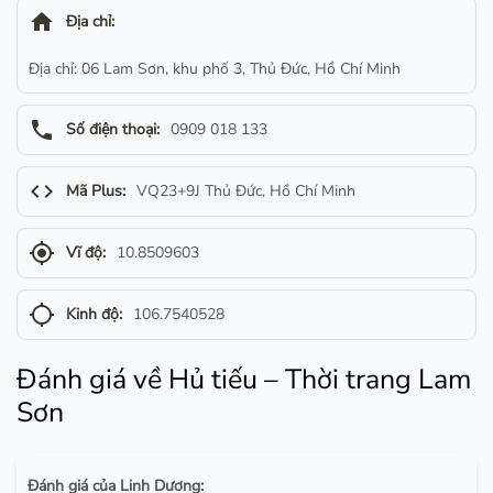
home
Địa chỉ:
Địa chỉ: 06 Lam Sơn, khu phố 3, Thủ Đức, Hồ Chí Minh
phone
Số điện thoại:
0909 018 133
code
Mã Plus:
VQ23+9J Thủ Đức, Hồ Chí Minh
gps_fixed
Vĩ độ:
10.8509603
gps_not_fixed
Kinh độ:
106.7540528
Đánh giá về Hủ tiếu – Thời trang Lam
Sơn
Đánh giá của Linh Dương: