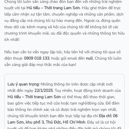
Chúng tôi luôn sẵn sàng chào đón bạn đến với những trải nghiệm
tuyệt vời tại
Hủ tiếu – Thời trang Lam Sơn
. Hãy ghé thăm để trực
tiếp cảm nhận sự tận tâm, chuyên nghiệp và những sản phẩm, dịch
vụ đẳng cấp mà chúng tôi tự hào mang đến. Ngoài ra, đừng quên
theo dõi các kênh mạng xã hội của chúng tôi để không bỏ lỡ các
chương trình khuyến mãi, ưu đãi độc quyền và những thông tin hữu
ích nhất!
Nếu bạn cần tư vấn ngay lập tức, hãy liên hệ với chúng tôi qua số
điện thoại:
0909 018 133
, hoặc gửi email đến
null
. Chúng tôi luôn
sẵn sàng giải đáp mọi thắc mắc của bạn!
Lưu ý quan trọng:
Những thông tin trên được cập nhật mới
nhất đến ngày
22/1/2025
. Tuy nhiên, hoạt động kinh doanh của
Hủ tiếu – Thời trang Lam Sơn
có thể thay đổi theo thời gian,
bao gồm việc tiếp tục mở cửa hoặc tạm nghỉ/đóng cửa. Để đảm
bảo thông tin chính xác và có được trải nghiệm trọn vẹn nhất,
chúng tôi khuyến khích bạn đến trực tiếp tại địa chỉ
Địa chỉ: 06
Lam Sơn, khu phố 3, Thủ Đức, Hồ Chí Minh
. Đây sẽ là cơ hội
tuyệt vời để bạn khám phá những điều đặc biệt mà chúng tôi đã