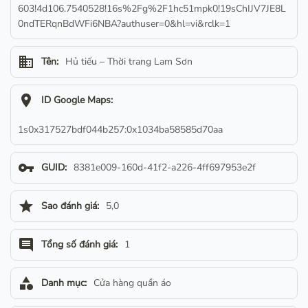
603!4d106.7540528!16s%2Fg%2F1hc51mpk0!19sChIJV7JE8L
0ndTERqnBdWFi6NBA?authuser=0&hl=vi&rclk=1
business
Tên:
Hủ tiếu – Thời trang Lam Sơn
location_on
ID Google Maps:
1s0x317527bdf044b257:0x1034ba58585d70aa
vpn_key
GUID:
8381e009-160d-41f2-a226-4ff697953e2f
star
Sao đánh giá:
5,0
comment
Tổng số đánh giá:
1
category
Danh mục:
Cửa hàng quần áo