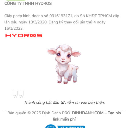
CÔNG TY TNHH HYDROS
Giấy phép kinh doanh số 0316193171, do Sở KHĐT TPHCM cấp
lần đầu ngày 13/3/2020. Đăng ký thay đổi lần thứ 4 ngày
16/1/2023.
Một sản phẩm thương mại điện tử
Thành công bắt đầu từ niềm tin vào bản thân.
Bản quyền © 2025 Định Danh PRO.
DINHDANH.COM –
Tạo bio
link miễn phí