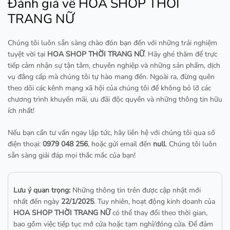
Đánh giá về HOA SHOP THỜI
TRANG NỮ
Chúng tôi luôn sẵn sàng chào đón bạn đến với những trải nghiệm
tuyệt vời tại
HOA SHOP THỜI TRANG NỮ
. Hãy ghé thăm để trực
tiếp cảm nhận sự tận tâm, chuyên nghiệp và những sản phẩm, dịch
vụ đẳng cấp mà chúng tôi tự hào mang đến. Ngoài ra, đừng quên
theo dõi các kênh mạng xã hội của chúng tôi để không bỏ lỡ các
chương trình khuyến mãi, ưu đãi độc quyền và những thông tin hữu
ích nhất!
Nếu bạn cần tư vấn ngay lập tức, hãy liên hệ với chúng tôi qua số
điện thoại:
0979 048 256
, hoặc gửi email đến
null
. Chúng tôi luôn
sẵn sàng giải đáp mọi thắc mắc của bạn!
Lưu ý quan trọng:
Những thông tin trên được cập nhật mới
nhất đến ngày
22/1/2025
. Tuy nhiên, hoạt động kinh doanh của
HOA SHOP THỜI TRANG NỮ
có thể thay đổi theo thời gian,
bao gồm việc tiếp tục mở cửa hoặc tạm nghỉ/đóng cửa. Để đảm