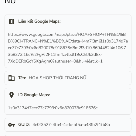
NỮ
map
Liên kết Google Maps:
https://www.google.com/maps/place/HOA+SHOP+TH%E1%B
B%9CI+TRANG+N%E1%BB%AE/data=!4m7!3m6!1s0x3174d7e
ec77c7793:0x6d820078e918676c!8m2!3d10.8694482!4d106.7
358373!16s%2Fg%2F11fm4zvtbd!19sChIJk3d8x-
7XdDERbGcY6XgAgm0?authuser=0&hl=vi&rclk=1
business
Tên:
HOA SHOP THỜI TRANG NỮ
location_on
ID Google Maps:
1s0x3174d7eec77c7793:0x6d820078e918676c
vpn_key
GUID:
4e0f3527-4fb4-4cdc-bf5a-a48fb2f1fb8b