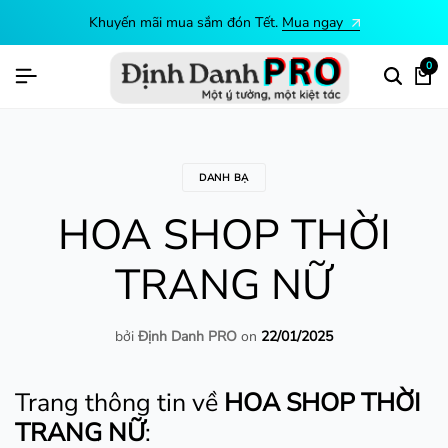
Khuyến mãi mua sắm đón Tết.
Mua ngay
0
DANH BẠ
HOA SHOP THỜI
TRANG NỮ
bởi
Định Danh PRO
on
22/01/2025
Trang thông tin về
HOA SHOP THỜI
TRANG NỮ
: