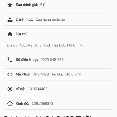
star
Sao đánh giá:
5,0
category
Danh mục:
Cửa hàng quần áo
home
Địa chỉ:
Địa chỉ: 48LôA2, Tổ 3, Kp3, Thủ Đức, Hồ Chí Minh
phone
Số điện thoại:
0979 048 256
code
Mã Plus:
VP9P+Q8 Thủ Đức, Hồ Chí Minh
gps_fixed
Vĩ độ:
10.8694482
gps_not_fixed
Kinh độ:
106.7358373