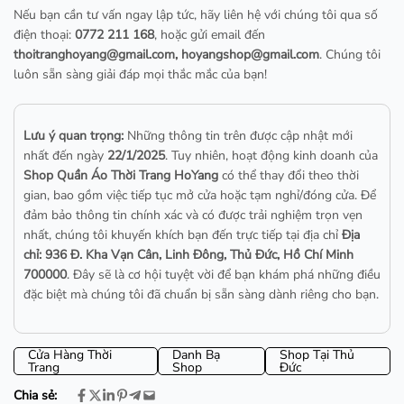
Nếu bạn cần tư vấn ngay lập tức, hãy liên hệ với chúng tôi qua số
điện thoại:
0772 211 168
, hoặc gửi email đến
thoitranghoyang@gmail.com
,
hoyangshop@gmail.com
. Chúng tôi
luôn sẵn sàng giải đáp mọi thắc mắc của bạn!
Lưu ý quan trọng:
Những thông tin trên được cập nhật mới
nhất đến ngày
22/1/2025
. Tuy nhiên, hoạt động kinh doanh của
Shop Quần Áo Thời Trang HoYang
có thể thay đổi theo thời
gian, bao gồm việc tiếp tục mở cửa hoặc tạm nghỉ/đóng cửa. Để
đảm bảo thông tin chính xác và có được trải nghiệm trọn vẹn
nhất, chúng tôi khuyến khích bạn đến trực tiếp tại địa chỉ
Địa
chỉ: 936 Đ. Kha Vạn Cân, Linh Đông, Thủ Đức, Hồ Chí Minh
700000
. Đây sẽ là cơ hội tuyệt vời để bạn khám phá những điều
đặc biệt mà chúng tôi đã chuẩn bị sẵn sàng dành riêng cho bạn.
Cửa Hàng Thời
Danh Bạ
Shop Tại Thủ
Trang
Shop
Đức
Chia sẻ: