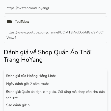
https://twitter.com/HoyangF
videocam
YouTube:
https://www.youtube.com/channel/UCrA13kVdDobJdGw9MuCf
Waw?
Đánh giá về Shop Quần Áo Thời
Trang HoYang
Đánh giá của Hoàng Hồng Linh:
Ngày đánh giá:
2 năm trước
Đánh giá:
Quần áo đẹp, cưng xỉu. Gửi tặng mà shop còn chu đáo
gói quà
Sao đánh giá:
5