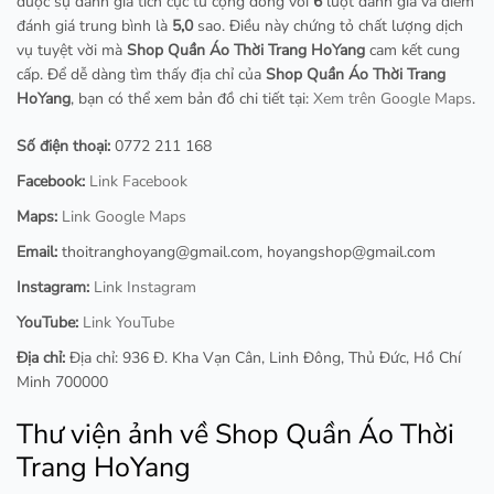
được sự đánh giá tích cực từ cộng đồng với
6
lượt đánh giá và điểm
đánh giá trung bình là
5,0
sao. Điều này chứng tỏ chất lượng dịch
vụ tuyệt vời mà
Shop Quần Áo Thời Trang HoYang
cam kết cung
cấp. Để dễ dàng tìm thấy địa chỉ của
Shop Quần Áo Thời Trang
HoYang
, bạn có thể xem bản đồ chi tiết tại:
Xem trên Google Maps
.
Số điện thoại:
0772 211 168
Facebook:
Link Facebook
Maps:
Link Google Maps
Email:
thoitranghoyang@gmail.com
,
hoyangshop@gmail.com
Instagram:
Link Instagram
YouTube:
Link YouTube
Địa chỉ:
Địa chỉ: 936 Đ. Kha Vạn Cân, Linh Đông, Thủ Đức, Hồ Chí
Minh 700000
Thư viện ảnh về Shop Quần Áo Thời
Trang HoYang