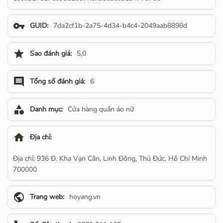
vpn_key
GUID:
7da2cf1b-2a75-4d34-b4c4-2049aab8898d
star
Sao đánh giá:
5,0
comment
Tổng số đánh giá:
6
category
Danh mục:
Cửa hàng quần áo nữ
home
Địa chỉ:
Địa chỉ: 936 Đ. Kha Vạn Cân, Linh Đông, Thủ Đức, Hồ Chí Minh
700000
public
Trang web:
hoyang.vn