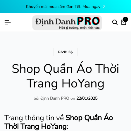
Khuyến mãi mua sắm đón Tết.
Mua ngay
0
DANH BẠ
Shop Quần Áo Thời
Trang HoYang
bởi
Định Danh PRO
on
22/01/2025
Trang thông tin về
Shop Quần Áo
Thời Trang HoYang
: