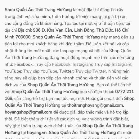
Shop Quần Áo Thời Trang HoYang
là một địa chỉ đáng tin cậy
trong lĩnh vực của mình, luôn hướng tới việc mang lại giá trị cao
cho cộng đồng và khách hàng. Tọa lạc tại một vị trí thuận tiện, tại
địa chỉ
Địa chỉ: 936 Đ. Kha Vạn Cân, Linh Đông, Thủ Đức, Hồ Chí
Minh 700000
,
Shop Quần Áo Thời Trang HoYang
này mang đến sự
tiện lợi cho mọi khách hàng khi đến thăm. Để luôn kết nối và cập
nhật thông tin mới nhất, các fanpage mạng xã hội của Shop Quần
Áo Thời Trang HoYang đang hoạt động mạnh mẽ trên các nền tảng
như: Facebook:
Truy cập Facebook
, Instagram:
Truy cập Instagram
,
YouTube:
Truy cập YouTube
, Twitter:
Truy cập Twitter
. Những nền
tảng này sẽ giúp bạn tiếp cận nhanh chóng và thuận tiện với các
dịch vụ của
Shop Quần Áo Thời Trang HoYang
. Bạn có thể liên hệ
với
Shop Quần Áo Thời Trang HoYang
qua số điện thoại:
0772 211
168
, sẵn sàng hỗ trợ bạn mọi lúc mọi nơi. Hoặc gửi email đến
Shop
Quần Áo Thời Trang HoYang
tại
thoitranghoyang@gmail.com
,
hoyangshop@gmail.com
để được giải đáp thắc mắc và hỗ trợ kịp
thời. Để biết thêm chi tiết về các dịch vụ và chương trình đặc biệt,
hãy ghé thăm trang web chính thức của
Shop Quần Áo Thời Trang
HoYang
tại
hoyang.vn
.
Shop Quần Áo Thời Trang HoYang
đã nhận