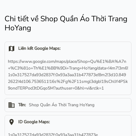
Chi tiết về Shop Quần Áo Thời Trang
HoYang
map
Liên kết Google Maps:
https://www.google.com/maps/place/Shop+Qu%E1%BA%A7n
+%C3%81o+Th%E1%BB%9Di+Trang+HoYang/data=!4m7!3m6!
1s0x317527da93d2837f:0x93a3aa31b477873e!8m2!3d10.849
2622!4d106.7536511!16s%2Fg%2F11smgl3dgb!19sChIJf4PSk
9ondTERPod3tDGqo5M?authuser=0&hl=vi&rclk=1
business
Tên:
Shop Quần Áo Thời Trang HoYang
location_on
ID Google Maps:
1s0x317527da93d2837f:0x93a3aa31b477873e