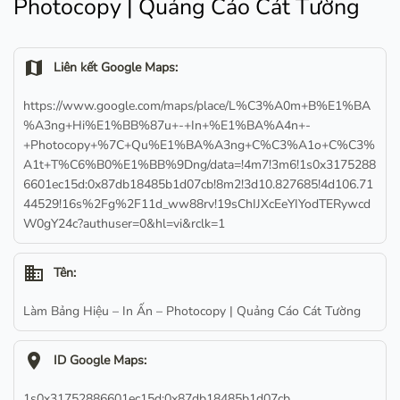
Photocopy | Quảng Cáo Cát Tường
map
Liên kết Google Maps:
https://www.google.com/maps/place/L%C3%A0m+B%E1%BA
%A3ng+Hi%E1%BB%87u+-+In+%E1%BA%A4n+-
+Photocopy+%7C+Qu%E1%BA%A3ng+C%C3%A1o+C%C3%
A1t+T%C6%B0%E1%BB%9Dng/data=!4m7!3m6!1s0x3175288
6601ec15d:0x87db18485b1d07cb!8m2!3d10.827685!4d106.71
44529!16s%2Fg%2F11d_ww88rv!19sChIJXcEeYIYodTERywcd
W0gY24c?authuser=0&hl=vi&rclk=1
business
Tên:
Làm Bảng Hiệu – In Ấn – Photocopy | Quảng Cáo Cát Tường
location_on
ID Google Maps:
1s0x31752886601ec15d:0x87db18485b1d07cb