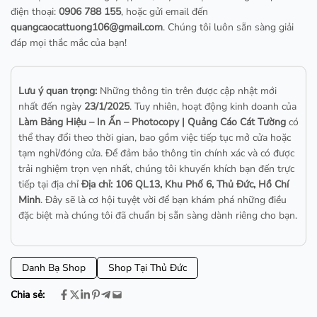
điện thoại:
0906 788 155
, hoặc gửi email đến
quangcaocattuong106@gmail.com
. Chúng tôi luôn sẵn sàng giải
đáp mọi thắc mắc của bạn!
Lưu ý quan trọng:
Những thông tin trên được cập nhật mới
nhất đến ngày
23/1/2025
. Tuy nhiên, hoạt động kinh doanh của
Làm Bảng Hiệu – In Ấn – Photocopy | Quảng Cáo Cát Tường
có
thể thay đổi theo thời gian, bao gồm việc tiếp tục mở cửa hoặc
tạm nghỉ/đóng cửa. Để đảm bảo thông tin chính xác và có được
trải nghiệm trọn vẹn nhất, chúng tôi khuyến khích bạn đến trực
tiếp tại địa chỉ
Địa chỉ: 106 QL13, Khu Phố 6, Thủ Đức, Hồ Chí
Minh
. Đây sẽ là cơ hội tuyệt vời để bạn khám phá những điều
đặc biệt mà chúng tôi đã chuẩn bị sẵn sàng dành riêng cho bạn.
Danh Bạ Shop
Shop Tại Thủ Đức
Chia sẻ: