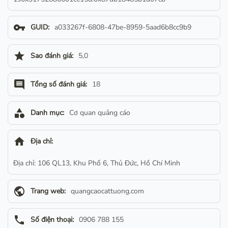
vpn_key
GUID:
a033267f-6808-47be-8959-5aad6b8cc9b9
star
Sao đánh giá:
5,0
comment
Tổng số đánh giá:
18
category
Danh mục:
Cơ quan quảng cáo
home
Địa chỉ:
Địa chỉ: 106 QL13, Khu Phố 6, Thủ Đức, Hồ Chí Minh
public
Trang web:
quangcaocattuong.com
phone
Số điện thoại:
0906 788 155