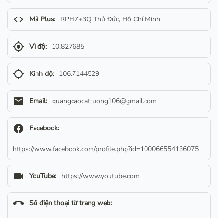
code
Mã Plus:
RPH7+3Q Thủ Đức, Hồ Chí Minh
gps_fixed
Vĩ độ:
10.827685
gps_not_fixed
Kinh độ:
106.7144529
email
Email:
quangcaocattuong106@gmail.com
facebook
Facebook:
https://www.facebook.com/profile.php?id=100066554136075
videocam
YouTube:
https://www.youtube.com
call_end
Số điện thoại từ trang web: