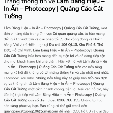
Trang thông tin về
Làm Bảng Hiệu –
In Ấn – Photocopy | Quảng Cáo Cát
Tường
Làm Bảng Hiệu – In Ấn – Photocopy | Quảng Cáo Cát Tường
, một
đơn vị hàng đầu trong lĩnh vực
Cơ quan quảng cáo
, tự hào mang
đến giá trị vượt trội và giải pháp tối ưu cho cộng đồng và khách
hàng. Với vị trí chiến lược tại
Địa chỉ: 106 QL13, Khu Phố 6, Thủ
Đức, Hồ Chí Minh
,
Làm Bảng Hiệu – In Ấn – Photocopy | Quảng
Cáo Cát Tường
hứa hẹn mang đến sự tiện lợi và dễ dàng tiếp cận
cho mọi khách hàng khi ghé thăm. Hãy kết nối với
Làm Bảng Hiệu
– In Ấn – Photocopy | Quảng Cáo Cát Tường
trên các nền tảng
mạng xã hội để không bỏ lỡ những thông tin và cập nhật mới nhất:
Facebook
,
YouTube
. Những nền tảng này sẽ giúp bạn tiếp cận dịch
vụ và thông tin từ
Làm Bảng Hiệu – In Ấn – Photocopy | Quảng
Cáo Cát Tường
một cách nhanh chóng, tiện lợi. Nếu cần hỗ trợ, hãy
liên hệ trực tiếp với
Làm Bảng Hiệu – In Ấn – Photocopy | Quảng
Cáo Cát Tường
qua số điện thoại:
0906 788 155
. Chúng tôi luôn
sẵn sàng phục vụ bạn. Bạn cũng có thể gửi email đến
quangcaocattuong106@gmail.com
để nhận được hỗ trợ và giải đáp