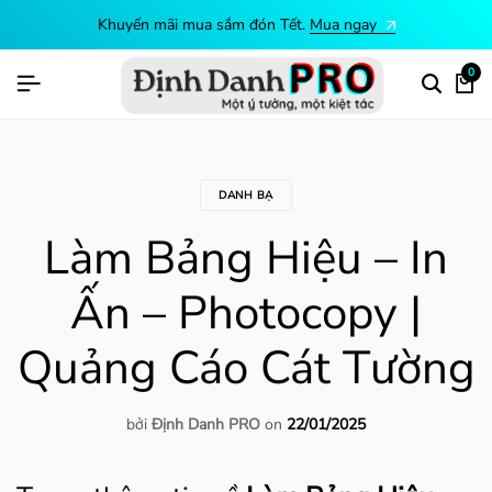
Khuyến mãi mua sắm đón Tết.
Mua ngay
0
DANH BẠ
Làm Bảng Hiệu – In
Ấn – Photocopy |
Quảng Cáo Cát Tường
bởi
Định Danh PRO
on
22/01/2025