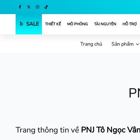
Mua ngay
SALE
THIẾT KẾ
MÔ PHỎNG
TÀI NGUYÊN
HỖ TRỢ
Trang chủ
Sản phẩm
P
Trang thông tin về
PNJ Tô Ngọc Vân