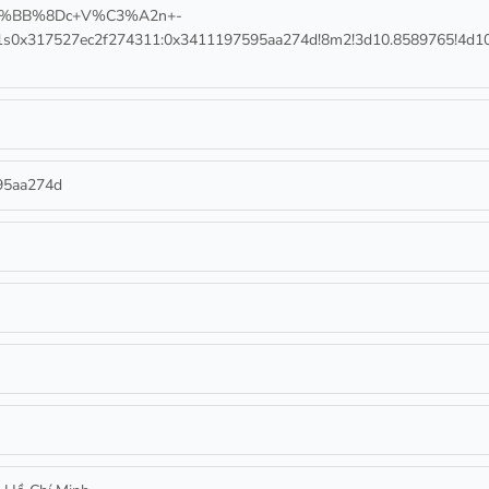
%E1%BB%8Dc+V%C3%A2n+-
317527ec2f274311:0x3411197595aa274d!8m2!3d10.8589765!4d10
95aa274d