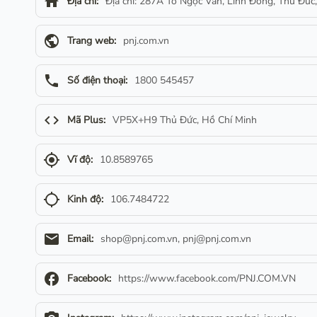
home
Địa chỉ:
Địa chỉ: 287A Tô Ngọc Vân, Linh Đông, Thủ Đức
public
Trang web:
pnj.com.vn
phone
Số điện thoại:
1800 545457
code
Mã Plus:
VP5X+H9 Thủ Đức, Hồ Chí Minh
gps_fixed
Vĩ độ:
10.8589765
gps_not_fixed
Kinh độ:
106.7484722
email
Email:
shop@pnj.com.vn
,
pnj@pnj.com.vn
facebook
Facebook:
https://www.facebook.com/PNJ.COM.VN