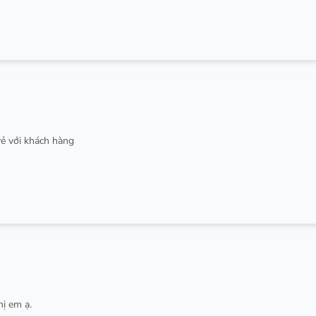
ẻ với khách hàng
hị em ạ.