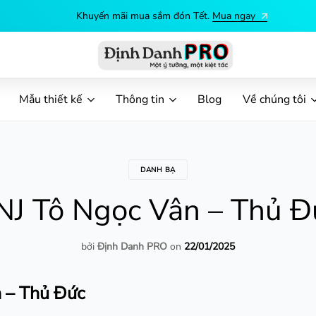
Khuyến mãi mua sắm đón Tết.
Mua ngay
Định
Dịch
Danh
vụ
Mẫu thiết kế
Thông tin
Blog
Về chúng tôi
PRO
in
ấn
theo
yêu
DANH BẠ
cầu
NJ Tô Ngọc Vân – Thủ Đ
bởi
Định Danh PRO
on
22/01/2025
 – Thủ Đức