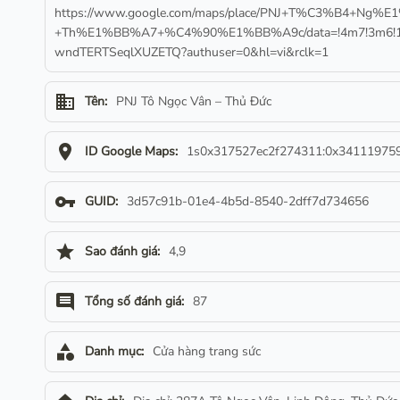
https://www.google.com/maps/place/PNJ+T%C3%B4+Ng
+Th%E1%BB%A7+%C4%90%E1%BB%A9c/data=!4m7!3m6!1s0x
wndTERTSeqlXUZETQ?authuser=0&hl=vi&rclk=1
business
Tên:
PNJ Tô Ngọc Vân – Thủ Đức
location_on
ID Google Maps:
1s0x317527ec2f274311:0x34111975
vpn_key
GUID:
3d57c91b-01e4-4b5d-8540-2dff7d734656
star
Sao đánh giá:
4,9
comment
Tổng số đánh giá:
87
category
Danh mục:
Cửa hàng trang sức