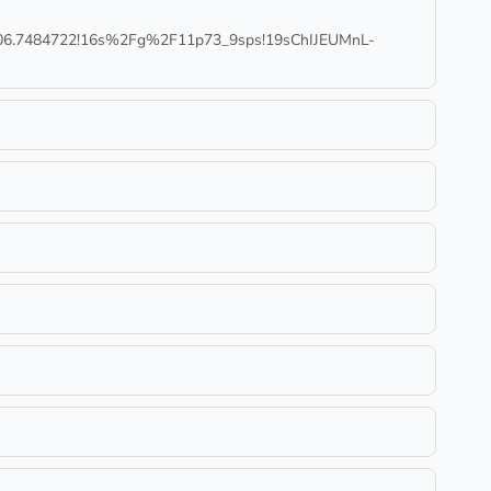
6.7484722!16s%2Fg%2F11p73_9sps!19sChIJEUMnL-