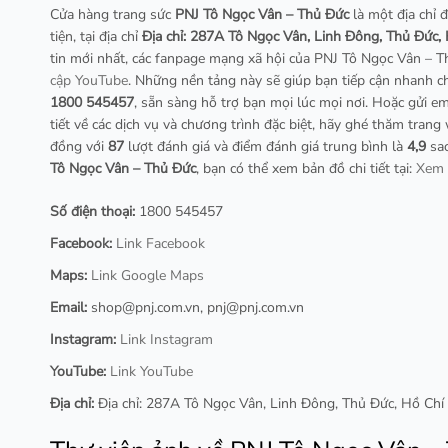
Cửa hàng trang sức
PNJ Tô Ngọc Vân – Thủ Đức
là một địa chỉ đ
tiện, tại địa chỉ
Địa chỉ: 287A Tô Ngọc Vân, Linh Đông, Thủ Đức,
tin mới nhất, các fanpage mạng xã hội của PNJ Tô Ngọc Vân – 
cập YouTube
. Những nền tảng này sẽ giúp bạn tiếp cận nhanh ch
1800 545457
, sẵn sàng hỗ trợ bạn mọi lúc mọi nơi. Hoặc gửi e
tiết về các dịch vụ và chương trình đặc biệt, hãy ghé thăm tran
đồng với
87
lượt đánh giá và điểm đánh giá trung bình là
4,9
sao
Tô Ngọc Vân – Thủ Đức
, bạn có thể xem bản đồ chi tiết tại:
Xem 
Số điện thoại:
1800 545457
Facebook:
Link Facebook
Maps:
Link Google Maps
Email:
shop@pnj.com.vn
,
pnj@pnj.com.vn
Instagram:
Link Instagram
YouTube:
Link YouTube
Địa chỉ:
Địa chỉ: 287A Tô Ngọc Vân, Linh Đông, Thủ Đức, Hồ Chí