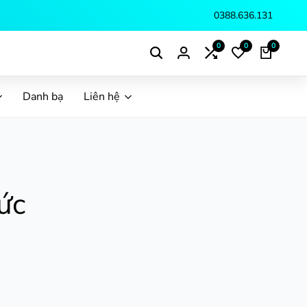
0388.636.131
0
0
0
Danh bạ
Liên hệ
ức