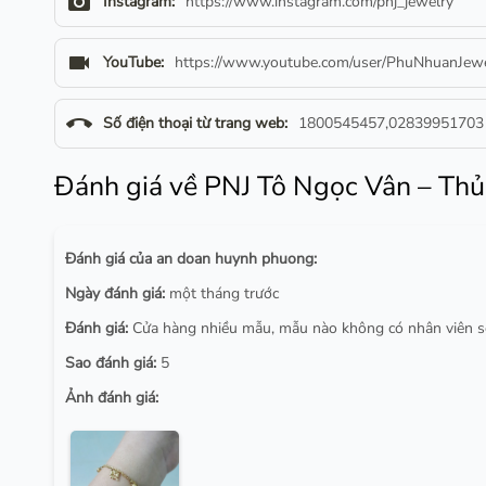
camera_alt
Instagram:
https://www.instagram.com/pnj_jewelry
videocam
YouTube:
https://www.youtube.com/user/PhuNhuanJewe
call_end
Số điện thoại từ trang web:
1800545457,02839951703
Đánh giá về PNJ Tô Ngọc Vân – Th
Đánh giá của an doan huynh phuong:
Ngày đánh giá:
một tháng trước
Đánh giá:
Cửa hàng nhiều mẫu, mẫu nào không có nhân viên sẽ h
Sao đánh giá:
5
Ảnh đánh giá: