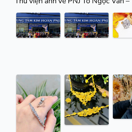
Thư viện ảnh về PNJ Tô Ngọc Vân –