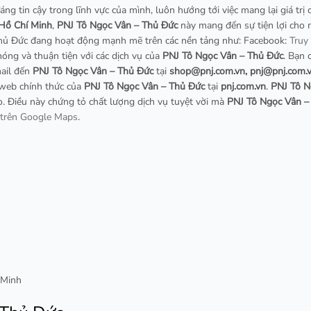
áng tin cậy trong lĩnh vực của mình, luôn hướng tới việc mang lại giá trị
 Hồ Chí Minh
,
PNJ Tô Ngọc Vân – Thủ Đức
này mang đến sự tiện lợi cho 
Thủ Đức đang hoạt động mạnh mẽ trên các nền tảng như: Facebook:
Truy
óng và thuận tiện với các dịch vụ của
PNJ Tô Ngọc Vân – Thủ Đức
. Bạn 
mail đến
PNJ Tô Ngọc Vân – Thủ Đức
tại
shop@pnj.com.vn
,
pnj@pnj.com.
g web chính thức của
PNJ Tô Ngọc Vân – Thủ Đức
tại
pnj.com.vn
.
PNJ Tô N
. Điều này chứng tỏ chất lượng dịch vụ tuyệt vời mà
PNJ Tô Ngọc Vân –
trên Google Maps
.
 Minh