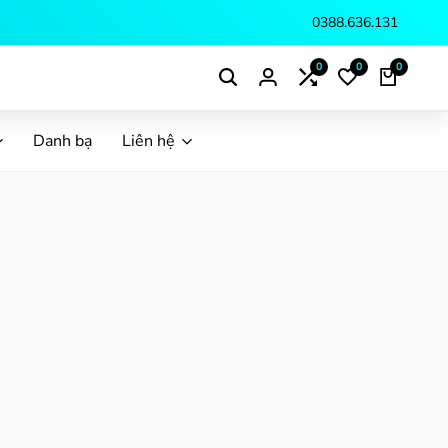
0388.636.131
0
0
0
Danh bạ
Liên hệ