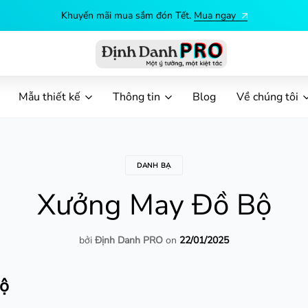
Khuyến mãi mua sắm đón Tết.
Mua ngay
Định
Dịch
Danh
vụ
Mẫu thiết kế
Thông tin
Blog
Về chúng tôi
PRO
in
ấn
theo
yêu
DANH BẠ
cầu
Xưởng May Đồ Bộ
bởi
Định Danh PRO
on
22/01/2025
ộ