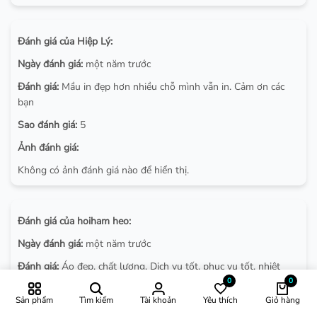
Đánh giá của Hiệp Lý:
Ngày đánh giá:
một năm trước
Đánh giá:
Mầu in đẹp hơn nhiều chỗ mình vẫn in. Cảm ơn các
bạn
Sao đánh giá:
5
Ảnh đánh giá:
Không có ảnh đánh giá nào để hiển thị.
Đánh giá của hoiham heo:
Ngày đánh giá:
một năm trước
Đánh giá:
Áo đẹp, chất lượng. Dịch vụ tốt, phục vụ tốt, nhiệt
tình
0
0
Sản phẩm
Tìm kiếm
Tài khoản
Yêu thích
Giỏ hàng
Sao đánh giá:
5