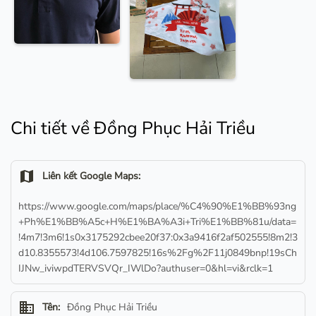
Chi tiết về Đồng Phục Hải Triều
map
Liên kết Google Maps:
https://www.google.com/maps/place/%C4%90%E1%BB%93ng
+Ph%E1%BB%A5c+H%E1%BA%A3i+Tri%E1%BB%81u/data=
!4m7!3m6!1s0x3175292cbee20f37:0x3a9416f2af502555!8m2!3
d10.8355573!4d106.7597825!16s%2Fg%2F11j0849bnp!19sCh
IJNw_iviwpdTERVSVQr_IWlDo?authuser=0&hl=vi&rclk=1
business
Tên:
Đồng Phục Hải Triều