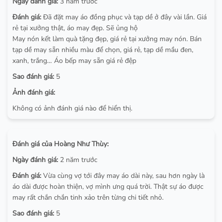
Ngày đánh giá:
3 năm trước
Đánh giá:
Đã đặt may áo đồng phục và tạp dề ở đây vài lần. Giá
rẻ tại xưởng thật, áo may đẹp. Sẽ ủng hộ
May nón kết làm quà tặng đẹp, giá rẻ tại xưởng may nón. Bán
tạp dề may sẵn nhiều màu để chọn, giá rẻ, tạp dề mầu đen,
xanh, trắng… Áo bếp may sẵn giá rẻ đệp
Sao đánh giá:
5
Ảnh đánh giá:
Không có ảnh đánh giá nào để hiển thị.
Đánh giá của Hoàng Như Thùy:
Ngày đánh giá:
2 năm trước
Đánh giá:
Vừa cùng vợ tới đây may áo dài này, sau hơn ngày là
áo dài được hoàn thiện, vợ mình ưng quá trời. Thật sự áo được
may rất chắn chắn tinh xảo trên từng chi tiết nhỏ.
Sao đánh giá:
5