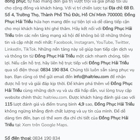
đồng phục
, tự hào mang đến giá trị vượt trội và giải pháp tối ưu
cho cộng đồng và khách hàng. Với vị trí chiến lược tại
Địa chỉ: 68 Đ.
Số 4, Trường Thọ, Thành Phố Thủ Đức, Hồ Chí Minh 700000
,
Đồng
Phục Hải Triều
hứa hẹn mang đến sự tiện lợi và dễ dàng tiếp cận
cho mọi khách hàng khi ghé thăm. Hãy kết nối với
Đồng Phục Hải
Triều
trên các nền tảng mạng xã hội để không bỏ lỡ những thông
tin và cập nhật mới nhất:
Facebook
,
Instagram
,
YouTube
,
Twitter
,
LinkedIn
,
TikTok
. Những nền tảng này sẽ giúp bạn tiếp cận dịch vụ
và thông tin từ
Đồng Phục Hải Triều
một cách nhanh chóng, tiện
lợi. Nếu cần hỗ trợ, hãy liên hệ trực tiếp với
Đồng Phục Hải Triều
qua số điện thoại:
0834 190 834
. Chúng tôi luôn sẵn sàng phục vụ
bạn. Bạn cũng có thể gửi email đến
info@haitrieu.com
để nhận
được hỗ trợ và giải đáp kịp thời. Để khám phá thêm về
Đồng Phục
Hải Triều
cùng những dịch vụ và ưu đãi hấp dẫn, vui lòng truy cập
website chính thức:
haitrieu.com
. Được khách hàng đánh giá cao với
115
lượt đánh giá và điểm trung bình
4,9
sao,
Đồng Phục Hải Triều
không ngừng khẳng định chất lượng và uy tín của mình. Để dễ
dàng tìm đến, bạn có thể xem địa chỉ chi tiết của
Đồng Phục Hải
Triều
tại:
Xem trên Google Maps
.
Số điện thoại:
0834 190 834