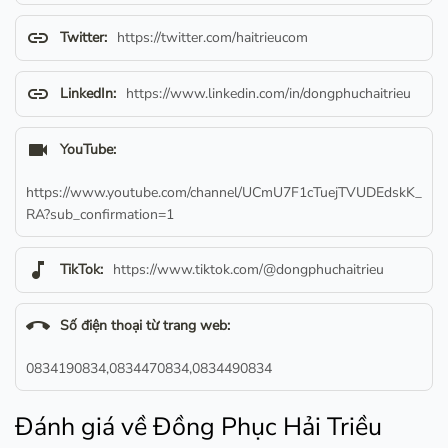
link
Twitter:
https://twitter.com/haitrieucom
link
LinkedIn:
https://www.linkedin.com/in/dongphuchaitrieu
videocam
YouTube:
https://www.youtube.com/channel/UCmU7F1cTuejTVUDEdskK_
RA?sub_confirmation=1
music_note
TikTok:
https://www.tiktok.com/@dongphuchaitrieu
call_end
Số điện thoại từ trang web:
0834190834,0834470834,0834490834
Đánh giá về Đồng Phục Hải Triều