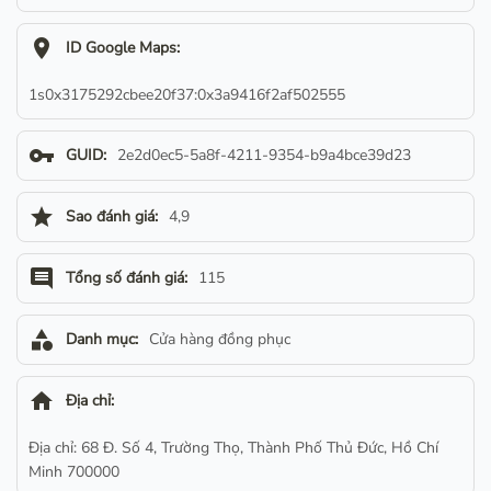
location_on
ID Google Maps:
1s0x3175292cbee20f37:0x3a9416f2af502555
vpn_key
GUID:
2e2d0ec5-5a8f-4211-9354-b9a4bce39d23
star
Sao đánh giá:
4,9
comment
Tổng số đánh giá:
115
category
Danh mục:
Cửa hàng đồng phục
home
Địa chỉ:
Địa chỉ: 68 Đ. Số 4, Trường Thọ, Thành Phố Thủ Đức, Hồ Chí
Minh 700000