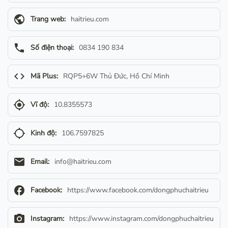
public
Trang web:
haitrieu.com
phone
Số điện thoại:
0834 190 834
code
Mã Plus:
RQP5+6W Thủ Đức, Hồ Chí Minh
gps_fixed
Vĩ độ:
10.8355573
gps_not_fixed
Kinh độ:
106.7597825
email
Email:
info@haitrieu.com
facebook
Facebook:
https://www.facebook.com/dongphuchaitrieu
camera_alt
Instagram:
https://www.instagram.com/dongphuchaitrieu