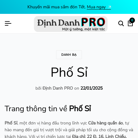
gay
Khuyến mãi mua sắm đón Tết.
Mua n
0
DANH BẠ
Phố Sỉ
bởi
Định Danh PRO
on
22/01/2025
Trang thông tin về
Phố Sỉ
Phố Sỉ
, một đơn vị hàng đầu trong lĩnh vực
Cửa hàng quần áo
, tự
hào mang đến giá trị vượt trội và giải pháp tối ưu cho cộng đồng và
khách hàng. Với vị trí chiến lược tại
Địa chỉ: 22 Đ. 16, Linh Chiểu,