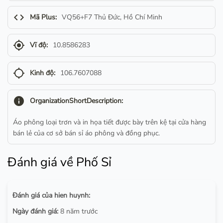
code
Mã Plus:
VQ56+F7 Thủ Đức, Hồ Chí Minh
gps_fixed
Vĩ độ:
10.8586283
gps_not_fixed
Kinh độ:
106.7607088
info
OrganizationShortDescription:
Áo phông loại trơn và in họa tiết được bày trên kệ tại cửa hàng
bán lẻ của cơ sở bán sỉ áo phông và đồng phục.
Đánh giá về Phố Sỉ
Đánh giá của hien huynh:
Ngày đánh giá:
8 năm trước