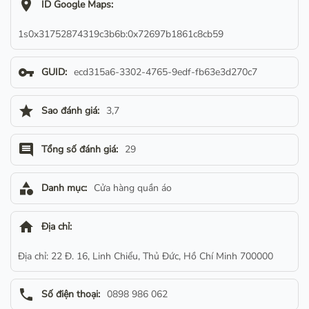
location_on
ID Google Maps:
1s0x31752874319c3b6b:0x72697b1861c8cb59
vpn_key
GUID:
ecd315a6-3302-4765-9edf-fb63e3d270c7
star
Sao đánh giá:
3,7
comment
Tổng số đánh giá:
29
category
Danh mục:
Cửa hàng quần áo
home
Địa chỉ:
Địa chỉ: 22 Đ. 16, Linh Chiểu, Thủ Đức, Hồ Chí Minh 700000
phone
Số điện thoại:
0898 986 062