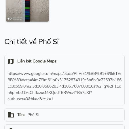
Chi tiết về Phố Sỉ
map
Liên kết Google Maps:
https://www.google.com/maps/place/Ph%E1%BB%91+S%E1%
BB%89/data=!4m7!3m6!1s0x31752874319c3b6b:0x72697b186
1c8cb59!8m2!3d10.8586283!4d106.7607088!16s%2Fg%2F11c
n5prnbc!19sChIJazucMXQodTERWcvIYRh7aXI?
authuser=0&hl=vi&rclk=1
business
Tên:
Phố Sỉ