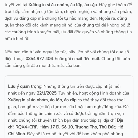
tuyệt vời tại
Xưởng in sỉ áo nhóm, áo lớp, áo cặp
. Hãy ghé thăm để
trực tiếp cảm nhận sự tận tâm, chuyên nghiệp và những sản phẩm,
dịch vụ đẳng cấp mà chúng tôi tự hào mang đến. Ngoài ra, đừng
quên theo dõi các kênh mạng xã hội của chúng tôi để không bỏ lỡ
các chương trình khuyến mãi, ưu đãi độc quyền và những thông tin
hữu ích nhất!
Nếu bạn cần tư vấn ngay lập tức, hãy liên hệ với chúng tôi qua số
điện thoại:
0354 977 406
, hoặc gửi email đến
null
. Chúng tôi luôn
sẵn sàng giải đáp mọi thắc mắc của bạn!
Lưu ý quan trọng:
Những thông tin trên được cập nhật mới
nhất đến ngày
22/1/2025
. Tuy nhiên, hoạt động kinh doanh của
Xưởng in sỉ áo nhóm, áo lớp, áo cặp
có thể thay đổi theo thời
gian, bao gồm việc tiếp tục mở cửa hoặc tạm nghỉ/đóng cửa. Để
đảm bảo thông tin chính xác và có được trải nghiệm trọn vẹn
nhất, chúng tôi khuyến khích bạn đến trực tiếp tại địa chỉ
Địa
chỉ: RQX4+CRF, Hẻm 17 Đ. Số 10, Trường Thọ, Thủ Đức, Hồ
Chí Minh
. Đây sẽ là cơ hội tuyệt vời để bạn khám phá những