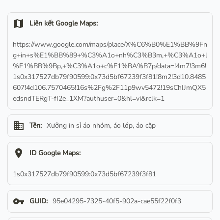
map
Liên kết Google Maps:
https://www.google.com/maps/place/X%C6%B0%E1%BB%9Fn
g+in+s%E1%BB%89+%C3%A1o+nh%C3%B3m,+%C3%A1o+l
%E1%BB%9Bp,+%C3%A1o+c%E1%BA%B7p/data=!4m7!3m6!
1s0x317527db79f90599:0x73d5bf67239f3f81!8m2!3d10.8485
607!4d106.7570465!16s%2Fg%2F11p9wv5472!19sChIJmQX5
edsndTERgT-fI2e_1XM?authuser=0&hl=vi&rclk=1
business
Tên:
Xưởng in sỉ áo nhóm, áo lớp, áo cặp
location_on
ID Google Maps:
1s0x317527db79f90599:0x73d5bf67239f3f81
vpn_key
GUID:
95e04295-7325-40f5-902a-cae55f22f0f3