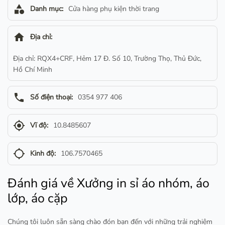
category
Danh mục:
Cửa hàng phụ kiện thời trang
home
Địa chỉ:
Địa chỉ: RQX4+CRF, Hẻm 17 Đ. Số 10, Trường Thọ, Thủ Đức,
Hồ Chí Minh
phone
Số điện thoại:
0354 977 406
gps_fixed
Vĩ độ:
10.8485607
gps_not_fixed
Kinh độ:
106.7570465
Đánh giá về Xưởng in sỉ áo nhóm, áo
lớp, áo cặp
Chúng tôi luôn sẵn sàng chào đón bạn đến với những trải nghiệm