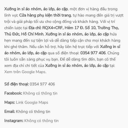
Xưởng in sỉ áo nhóm, áo lớp, áo cặp
, một đơn vị hàng đầu trong
lĩnh vực
Cửa hàng phụ kiện thời trang
, tự hào mang đến giá trị vượt
trội và giải pháp tối ưu cho cộng đồng và khách hàng. Với vị trí
chiến lược tại
Địa chỉ: RQX4+CRF, Hẻm 17 Đ. Số 10, Trường Thọ,
Thủ Đức, Hồ Chí Minh
,
Xưởng in sỉ áo nhóm, áo lớp, áo cặp
hứa
hẹn mang đến sự tiện lợi và dễ dàng tiếp cận cho mọi khách hàng
khi ghé thăm. Nếu cần hỗ trợ, hãy liên hệ trực tiếp với
Xưởng in sỉ
áo nhóm, áo lớp, áo cặp
qua số điện thoại:
0354 977 406
. Chúng
tôi luôn sẵn sàng phục vụ bạn. Để dễ dàng tìm đến, bạn có thể
xem địa chỉ chi tiết của
Xưởng in sỉ áo nhóm, áo lớp, áo cặp
tại:
Xem trên Google Maps
.
Số điện thoại:
0354 977 406
Facebook:
Không có thông tin
Maps:
Link Google Maps
Email:
Không có thông tin
Instagram:
Không có thông tin