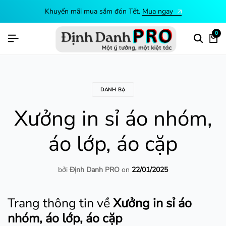
Khuyến mãi mua sắm đón Tết.
Mua ngay
0
DANH BẠ
Xưởng in sỉ áo nhóm,
áo lớp, áo cặp
bởi
Định Danh PRO
on
22/01/2025
Trang thông tin về
Xưởng in sỉ áo
nhóm, áo lớp, áo cặp