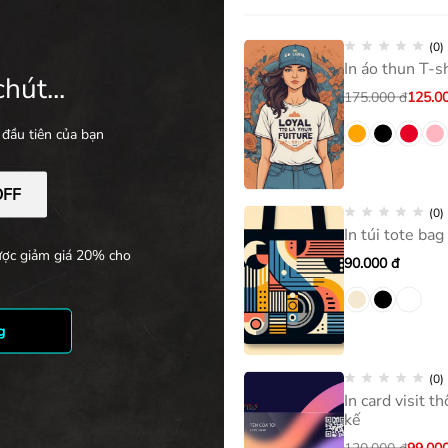
ời trang Mẹ và Bé
(0)
In áo thun T-s
hút...
175.000
đ
125.0
đầu tiên của bạn
ata=!4m7!3m6!1s0x31752915d9b771bf:0xffd744517f5b897!8m2!3
1
(0)
In túi tote bag
ược giảm giá 20% cho
90.000
đ
7f5b897
g
(0)
In card visit 
kế