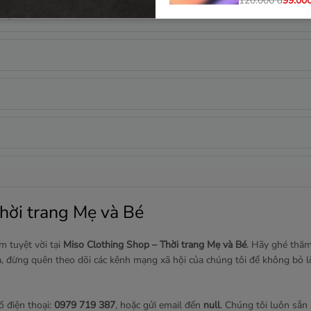
120.000
đ
99.00
ức, Hồ Chí Minh
(0)
In bảng chỉ dẫn
(0)
Áo thun tay ng
hời trang Mẹ và Bé
online)
175.000
đ
125.0
m tuyệt vời tại
Miso Clothing Shop – Thời trang Mẹ và Bé
. Hãy ghé thăm
, đừng quên theo dõi các kênh mạng xã hội của chúng tôi để không bỏ l
ố điện thoại:
0979 719 387
, hoặc gửi email đến
null
. Chúng tôi luôn sẵn