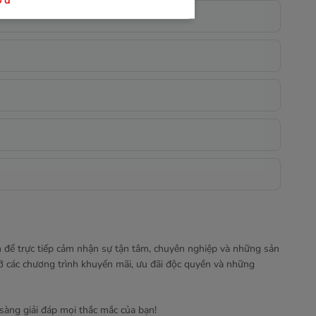
0
đ
+3
 thông tin - Tự thiết kế
ắn cổ tròn (tự thiết kế
00
đ
 để trực tiếp cảm nhận sự tận tâm, chuyên nghiệp và những sản
ỡ các chương trình khuyến mãi, ưu đãi độc quyền và những
 sàng giải đáp mọi thắc mắc của bạn!