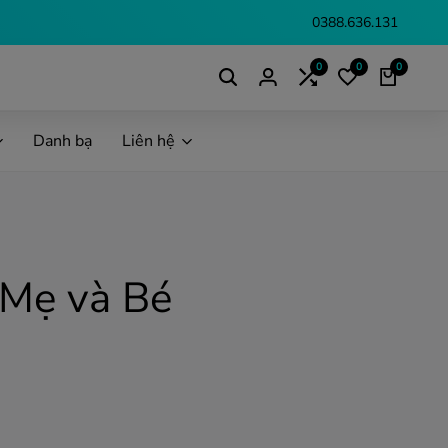
0388.636.131
0
0
0
Danh bạ
Liên hệ
 Mẹ và Bé