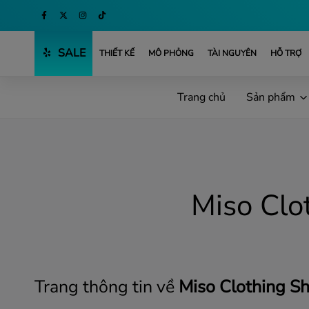
Mua ngay
SALE
THIẾT KẾ
MÔ PHỎNG
TÀI NGUYÊN
HỖ TRỢ
Trang chủ
Sản phẩm
Miso Clo
Trang thông tin về
Miso Clothing Sh