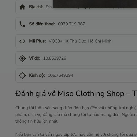
home
Địa chỉ:
Địa chỉ: 10 Đường Nguyễn Văn Lịch, Kp3, Thủ Đ
phone
Số điện thoại:
0979 719 387
code
Mã Plus:
VQ33+HX Thủ Đức, Hồ Chí Minh
gps_fixed
Vĩ độ:
10.8539726
gps_not_fixed
Kinh độ:
106.7549294
Đánh giá về Miso Clothing Shop – T
Chúng tôi luôn sẵn sàng chào đón bạn đến với những trải nghiệ
phẩm, dịch vụ đẳng cấp mà chúng tôi tự hào mang đến. Ngoài ra
thông tin hữu ích nhất!
Nếu bạn cần tư vấn ngay lập tức, hãy liên hệ với chúng tôi qua s