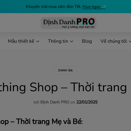
Khuyến mãi mua sắm đón Tết.
Mua ngay
Định
Dịch
Danh
vụ
Mẫu thiết kế
Thông tin
Blog
Về chúng tôi
PRO
in
ấn
theo
yêu
DANH BẠ
cầu
thing Shop – Thời trang
bởi
Định Danh PRO
on
22/01/2025
op – Thời trang Mẹ và Bé
: