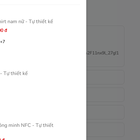
hirt nam nữ - Tự thiết kế
00
đ
+7
d10.8539726!4d106.7549294!16s%2Fg%2F11nx9l_27g!1
 - Tự thiết kế
thông minh NFC - Tự thiết