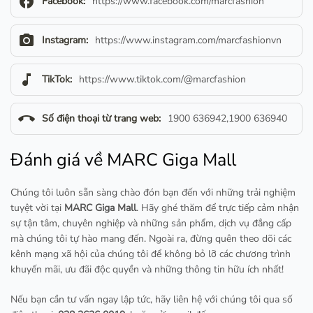
facebook
Facebook:
https://www.facebook.com/marcfashion
camera_alt
Instagram:
https://www.instagram.com/marcfashionvn
music_note
TikTok:
https://www.tiktok.com/@marcfashion
call_end
Số điện thoại từ trang web:
1900 636942,1900 636940
Đánh giá về MARC Giga Mall
Chúng tôi luôn sẵn sàng chào đón bạn đến với những trải nghiệm
tuyệt vời tại
MARC Giga Mall
. Hãy ghé thăm để trực tiếp cảm nhận
sự tận tâm, chuyên nghiệp và những sản phẩm, dịch vụ đẳng cấp
mà chúng tôi tự hào mang đến. Ngoài ra, đừng quên theo dõi các
kênh mạng xã hội của chúng tôi để không bỏ lỡ các chương trình
khuyến mãi, ưu đãi độc quyền và những thông tin hữu ích nhất!
Nếu bạn cần tư vấn ngay lập tức, hãy liên hệ với chúng tôi qua số