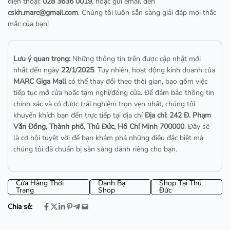
điện thoại:
028 3636 0019
, hoặc gửi email đến
cskh.marc@gmail.com
. Chúng tôi luôn sẵn sàng giải đáp mọi thắc
mắc của bạn!
Lưu ý quan trọng:
Những thông tin trên được cập nhật mới
nhất đến ngày
22/1/2025
. Tuy nhiên, hoạt động kinh doanh của
MARC Giga Mall
có thể thay đổi theo thời gian, bao gồm việc
tiếp tục mở cửa hoặc tạm nghỉ/đóng cửa. Để đảm bảo thông tin
chính xác và có được trải nghiệm trọn vẹn nhất, chúng tôi
khuyến khích bạn đến trực tiếp tại địa chỉ
Địa chỉ: 242 Đ. Phạm
Văn Đồng, Thành phố, Thủ Đức, Hồ Chí Minh 700000
. Đây sẽ
là cơ hội tuyệt vời để bạn khám phá những điều đặc biệt mà
chúng tôi đã chuẩn bị sẵn sàng dành riêng cho bạn.
Cửa Hàng Thời
Danh Bạ
Shop Tại Thủ
Trang
Shop
Đức
Chia sẻ: