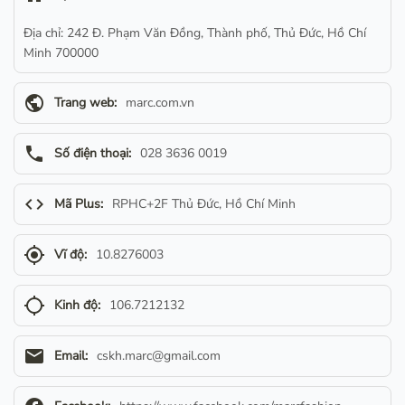
Địa chỉ: 242 Đ. Phạm Văn Đồng, Thành phố, Thủ Đức, Hồ Chí
Minh 700000
public
Trang web:
marc.com.vn
phone
Số điện thoại:
028 3636 0019
code
Mã Plus:
RPHC+2F Thủ Đức, Hồ Chí Minh
gps_fixed
Vĩ độ:
10.8276003
gps_not_fixed
Kinh độ:
106.7212132
email
Email:
cskh.marc@gmail.com