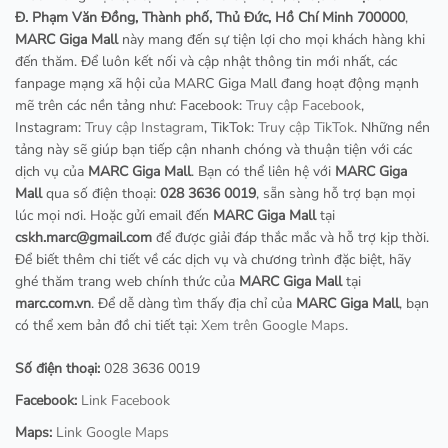
Đ. Phạm Văn Đồng, Thành phố, Thủ Đức, Hồ Chí Minh 700000
,
MARC Giga Mall
này mang đến sự tiện lợi cho mọi khách hàng khi
đến thăm. Để luôn kết nối và cập nhật thông tin mới nhất, các
fanpage mạng xã hội của MARC Giga Mall đang hoạt động mạnh
mẽ trên các nền tảng như: Facebook:
Truy cập Facebook
,
Instagram:
Truy cập Instagram
, TikTok:
Truy cập TikTok
. Những nền
tảng này sẽ giúp bạn tiếp cận nhanh chóng và thuận tiện với các
dịch vụ của
MARC Giga Mall
. Bạn có thể liên hệ với
MARC Giga
Mall
qua số điện thoại:
028 3636 0019
, sẵn sàng hỗ trợ bạn mọi
lúc mọi nơi. Hoặc gửi email đến
MARC Giga Mall
tại
cskh.marc@gmail.com
để được giải đáp thắc mắc và hỗ trợ kịp thời.
Để biết thêm chi tiết về các dịch vụ và chương trình đặc biệt, hãy
ghé thăm trang web chính thức của
MARC Giga Mall
tại
marc.com.vn
. Để dễ dàng tìm thấy địa chỉ của
MARC Giga Mall
, bạn
có thể xem bản đồ chi tiết tại:
Xem trên Google Maps
.
Số điện thoại:
028 3636 0019
Facebook:
Link Facebook
Maps:
Link Google Maps