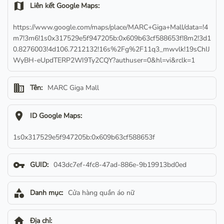
map
Liên kết Google Maps:
https://www.google.com/maps/place/MARC+Giga+Mall/data=!4
m7!3m6!1s0x317529e5f947205b:0x609b63cf588653f!8m2!3d1
0.8276003!4d106.7212132!16s%2Fg%2F11q3_mwvlk!19sChIJ
WyBH-eUpdTERP2WI9Ty2CQY?authuser=0&hl=vi&rclk=1
business
Tên:
MARC Giga Mall
location_on
ID Google Maps:
1s0x317529e5f947205b:0x609b63cf588653f
vpn_key
GUID:
043dc7ef-4fc8-47ad-886e-9b19913bd0ed
category
Danh mục:
Cửa hàng quần áo nữ
home
Địa chỉ: