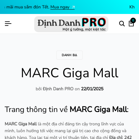
Khuyến mãi mua sắm đón Tết.
Mua ngay
0
DANH BẠ
MARC Giga Mall
bởi
Định Danh PRO
on
22/01/2025
Trang thông tin về
MARC Giga Mall
:
MARC Giga Mall
là một địa chỉ đáng tin cậy trong lĩnh vực của
mình, luôn hướng tới việc mang lại giá trị cao cho cộng đồng và
khách hàng. Tọa lạc tại một vị trí thuận tiện, tại địa chỉ
Địa chỉ: 242