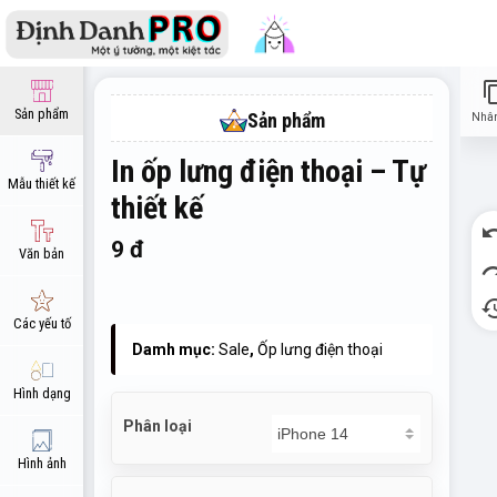
close
content
Sản phẩm
Sản phẩm
Nhân
In ốp lưng điện thoại – Tự
Mẫu thiết kế
thiết kế
un
9
đ
Văn bản
re
hist
Các yếu tố
Damh mục:
Sale
,
Ốp lưng điện thoại
Hình dạng
Phân loại
Hình ảnh