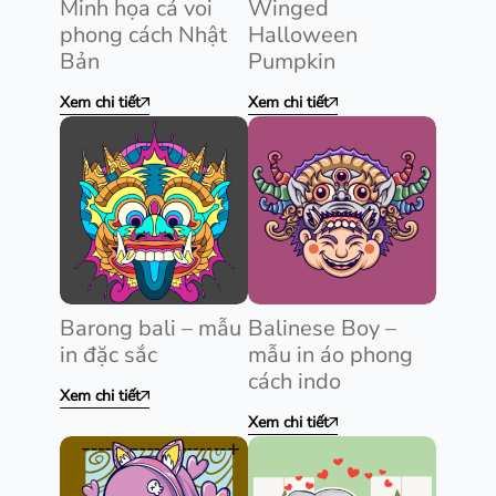
Minh họa cá voi
Winged
phong cách Nhật
Halloween
Bản
Pumpkin
Xem chi tiết
Xem chi tiết
Barong bali – mẫu
Balinese Boy –
in đặc sắc
mẫu in áo phong
cách indo
Xem chi tiết
Xem chi tiết