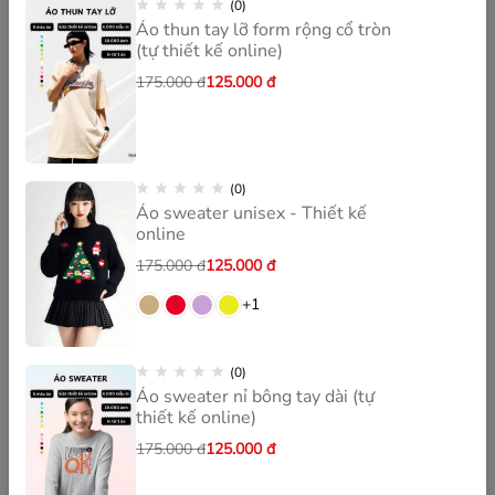
Sản phẩm và dịch vụ
(0)
Áo thun tay lỡ form rộng cổ tròn
(tự thiết kế online)
Bảo mật thông tin
175.000
đ
125.000
đ
Điều khoản
Sơ đồ trang
Đăng nhập
Đăng ký
Thông tin
(0)
Áo sweater unisex - Thiết kế
online
175.000
đ
125.000
đ
+1
CÔNG TY TNHH HYDROS
Giấy phép kinh doanh số 0316193171, do Sở KHĐT TPHCM cấp
(0)
lần đầu ngày 13/3/2020. Đăng ký thay đổi lần thứ 4 ngày
Áo sweater nỉ bông tay dài (tự
16/1/2023.
thiết kế online)
Một sản phẩm thương mại điện tử
175.000
đ
125.000
đ