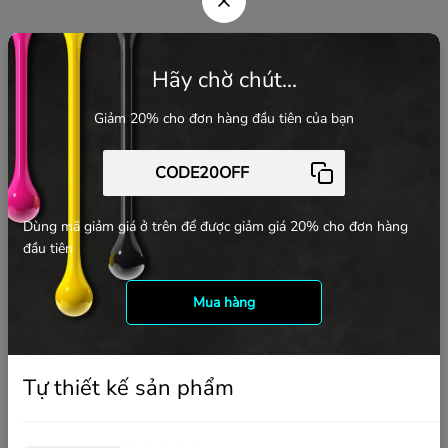
Hãy chờ chút...
Giảm 20% cho đơn hàng đầu tiên của bạn
Địa chỉ: 25A Đường số 7, P. Tam Bình, Tp. Thủ Đức, Tp. HCM
Email:
admin@dinhdanh.com
/
owod.seh@gmail.com
Dùng mã giảm giá ở trên để được giảm giá 20% cho đơn hàng
Liên hệ:
0388.636.131 hoặc 0942.35.4224
đầu tiên
Tìm trên Google Maps
Mua hàng
Tự thiết kế sản phẩm
Trang thành viên
Bãi giữ xe ô tô Thủ Đức
–
Giao Nước Thủ Đức
-
Tạo bio link