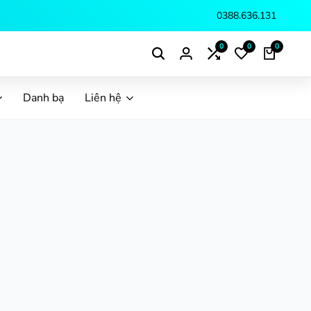
0388.636.131
0
0
0
Danh bạ
Liên hệ