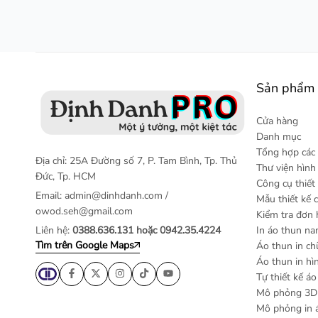
Sản phẩm 
Cửa hàng
Danh mục
Tổng hợp các 
Địa chỉ: 25A Đường số 7, P. Tam Bình, Tp. Thủ
Thư viện hìn
Đức, Tp. HCM
Công cụ thiết
Email:
admin@dinhdanh.com
/
Mẫu thiết kế 
owod.seh@gmail.com
Kiểm tra đơn
Liên hệ:
0388.636.131 hoặc 0942.35.4224
In áo thun n
Tìm trên Google Maps
Áo thun in ch
Áo thun in hì
Tự thiết kế áo
Mô phỏng 3D 
Mô phỏng in 