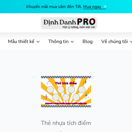
Khuyến mãi mua sắm đón Tết.
Mua ngay
Định
Dịch
Danh
vụ
Mẫu thiết kế
Thông tin
Blog
Về chúng tôi
PRO
in
ấn
theo
yêu
cầu
Thẻ nhựa tích điểm