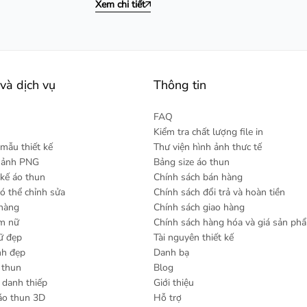
Xem chi tiết
và dịch vụ
Thông tin
FAQ
Kiểm tra chất lượng file in
mẫu thiết kế
Thư viện hình ảnh thưc tế
h ảnh PNG
Bảng size áo thun
 kế áo thun
Chính sách bán hàng
có thể chỉnh sửa
Chính sách đổi trả và hoàn tiền
 hàng
Chính sách giao hàng
am nữ
Chính sách hàng hóa và giá sản ph
ữ đẹp
Tài nguyên thiết kế
nh đẹp
Danh bạ
 thun
Blog
danh thiếp
Giới thiệu
áo thun 3D
Hỗ trợ