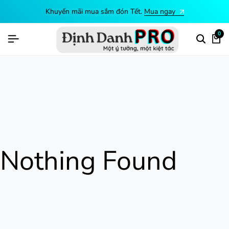
Khuyến mãi mua sắm đón Tết.
Mua ngay
0
Nothing Found