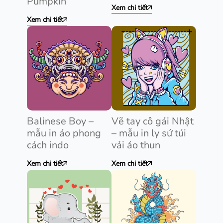
Pumpkin
Xem chi tiết
Xem chi tiết
Balinese Boy –
Vẽ tay cô gái Nhật
mẫu in áo phong
– mẫu in ly sứ túi
cách indo
vải áo thun
Xem chi tiết
Xem chi tiết