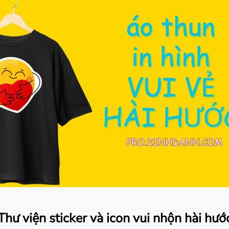
Thư viện sticker và icon vui nhộn hài hướ