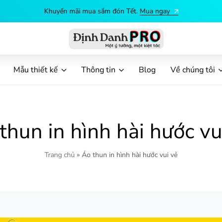
Khuyến mãi mua sắm đón Tết.
Mua ngay
Định
Dịch
Danh
vụ
Mẫu thiết kế
Thông tin
Blog
Về chúng tôi
PRO
in
ấn
theo
yêu
thun in hình hài hước vu
cầu
Trang chủ
»
Áo thun in hình hài hước vui vẻ