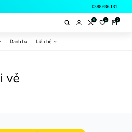
0388.636.131
0
1
0
Danh bạ
Liên hệ
i vẻ