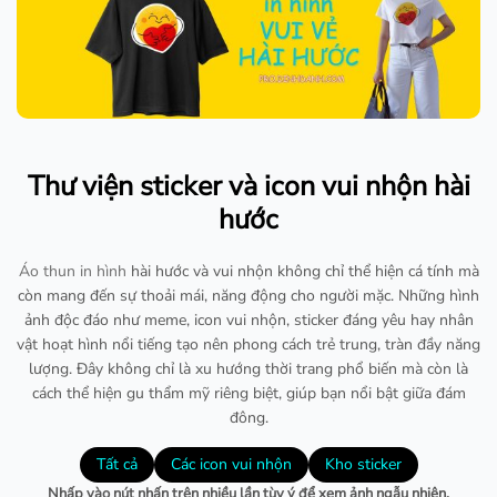
Thư viện sticker và icon vui nhộn hài
hước
Áo thun in hình
hài hước và vui nhộn không chỉ thể hiện cá tính mà
còn mang đến sự thoải mái, năng động cho người mặc. Những hình
ảnh độc đáo như meme, icon vui nhộn, sticker đáng yêu hay nhân
vật hoạt hình nổi tiếng tạo nên phong cách trẻ trung, tràn đầy năng
lượng. Đây không chỉ là xu hướng thời trang phổ biến mà còn là
cách thể hiện gu thẩm mỹ riêng biệt, giúp bạn nổi bật giữa đám
đông.
Tất cả
Các icon vui nhộn
Kho sticker
Nhấp vào nút nhấn trên nhiều lần tùy ý để xem ảnh ngẫu nhiên.