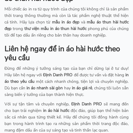
Mỗi chiếc áo in ra từ quy trình của chúng tôi không chỉ là sản phẩm
thời trang thông thường mà còn là tác phẩm nghệ thuật thể hiện
cá tính. Hãy lựa chọn từ
mẫu in áo đẹp
và
mẫu áo thun hài hước
đẹp
trong
thư viện mẫu in áo thun hài hước
phong phú của chúng
tôi để tạo dấu ấn riêng cho bản thân hay doanh nghiệp.
Liên hệ ngay để in áo hài hước theo
yêu cầu
Đừng để những ý tưởng sáng tạo của bạn chỉ dừng lại ở tư duy!
Hãy liên hệ ngay với
Định Danh PRO
để được tư vấn và đặt hàng
in
áo theo yêu cầu
một cách nhanh chóng, tiện lợi và chuyên nghiệp.
Dù bạn cần
in áo nhanh sài gòn
hay
in áo giá rẻ
, chúng tôi luôn sẵn
sàng biến ý tưởng của bạn thành hiện thực.
Với sự tận tâm và chuyên nghiệp,
Định Danh PRO
sẽ mang đến
cho bạn trải nghiệm
in áo hài hước
độc đáo, giúp bạn thể hiện bản
sắc cá nhân qua từng thiết kế. Hãy để chúng tôi đồng hành cùng
bạn trong hành trình tạo ra những sản phẩm thời trang độc đáo,
mang đậm dấu ấn của sự sáng tạo và tinh thần lạc quan.