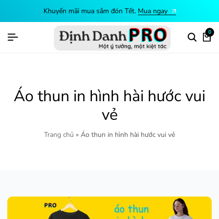
Khuyến mãi mua sắm đón Tết.
Mua ngay
0
Áo thun in hình hài hước vui
vẻ
Trang chủ
»
Áo thun in hình hài hước vui vẻ