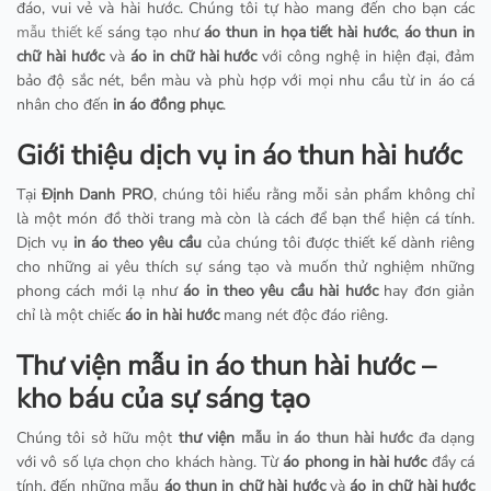
đáo, vui vẻ và hài hước. Chúng tôi tự hào mang đến cho bạn các
mẫu thiết kế
sáng tạo như
áo thun in họa tiết hài hước
,
áo thun in
chữ hài hước
và
áo in chữ hài hước
với công nghệ in hiện đại, đảm
bảo độ sắc nét, bền màu và phù hợp với mọi nhu cầu từ in áo cá
nhân cho đến
in áo đồng phục
.
Giới thiệu dịch vụ in áo thun hài hước
Tại
Định Danh PRO
, chúng tôi hiểu rằng mỗi sản phẩm không chỉ
là một món đồ thời trang mà còn là cách để bạn thể hiện cá tính.
Dịch vụ
in áo theo yêu cầu
của chúng tôi được thiết kế dành riêng
cho những ai yêu thích sự sáng tạo và muốn thử nghiệm những
phong cách mới lạ như
áo in theo yêu cầu hài hước
hay đơn giản
chỉ là một chiếc
áo in hài hước
mang nét độc đáo riêng.
Thư viện mẫu in áo thun hài hước –
kho báu của sự sáng tạo
Chúng tôi sở hữu một
thư viện
mẫu in áo thun hài hước
đa dạng
với vô số lựa chọn cho khách hàng. Từ
áo phong in hài hước
đầy cá
tính, đến những mẫu
áo thun in chữ hài hước
và
áo in chữ hài hước