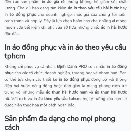
đến các sản phẩm
in áo giá rẻ
nhưng không hề giảm sút chất
lượng. Cho dù bạn đang tìm kiếm
áo in theo yêu cầu hài hước
hay
in áo đồng phục
cho doanh nghiệp, mức giá của chúng tôi luôn
cạnh tranh và hợp lý. Đây là lựa chọn hoàn hảo cho những ai mong
muốn vừa tiết kiệm chi phí, vừa sở hữu những chiếc
áo in hài hước
độc đáo.
In áo đồng phục và in áo theo yêu cầu
tphcm
Không chỉ phục vụ cá nhân,
Định Danh PRO
còn nhận
in áo đồng
phục
cho các tổ chức, doanh nghiệp, trường học và nhóm bạn. Bạn
có thể lựa chọn các thiết kế
in áo đồng phục
đồng bộ với thông
điệp hài hước, năng động hoặc đơn giản là mang phong cách trẻ
trung với những mẫu
áo thun hài hước nam
và
áo thun hài hước
nữ
. Với dịch vụ
in áo theo yêu cầu tphcm
, mọi ý tưởng của bạn sẽ
được hiện thực hóa một cách hoàn hảo.
Sản phẩm đa dạng cho mọi phong
cách