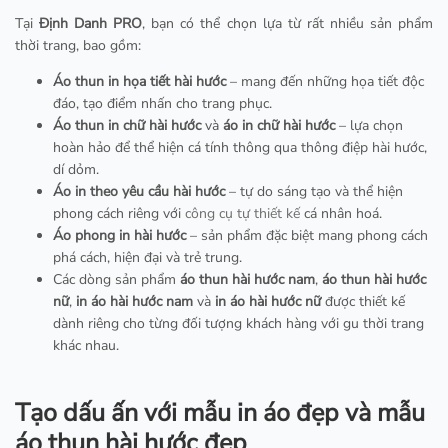
Tại
Định Danh PRO
, bạn có thể chọn lựa từ rất nhiều sản phẩm
thời trang, bao gồm:
Áo thun in họa tiết hài hước
– mang đến những họa tiết độc
đáo, tạo điểm nhấn cho trang phục.
Áo thun in chữ hài hước
và
áo in chữ hài hước
– lựa chọn
hoàn hảo để thể hiện cá tính thông qua thông điệp hài hước,
dí dỏm.
Áo in theo yêu cầu hài hước
– tự do sáng tạo và thể hiện
phong cách riêng với
công cụ tự thiết kế
cá nhân hoá.
Áo phong in hài hước
– sản phẩm đặc biệt mang phong cách
phá cách, hiện đại và trẻ trung.
Các dòng sản phẩm
áo thun hài hước nam
,
áo thun hài hước
nữ
,
in áo hài hước nam
và
in áo hài hước nữ
được thiết kế
dành riêng cho từng đối tượng khách hàng với gu thời trang
khác nhau.
Tạo dấu ấn với mẫu in áo đẹp và mẫu
áo thun hài hước đẹp