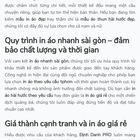
được chăm chút từng chi tiết, mỗi thiết kế đều mang một câu
chuyện riêng, giúp bạn tự tin thể hiện bản thân. Nếu bạn đang tìm
kiếm
mẫu in áo đẹp
hay thậm chí là
mẫu áo thun hài hước đẹp
,
chúng tôi có đầy đủ sự lựa chọn cho cả nam và nữ.
Quy trình in áo nhanh sài gòn – đảm
bảo chất lượng và thời gian
Với cam kết
in áo nhanh sài gòn
, chúng tôi tối ưu hóa quy trình từ
khâu thiết kế đến khi sản phẩm được giao đến tay khách hàng.
Công nghệ in hiện đại cùng đội ngũ chuyên nghiệp cho phép bạn
lựa chọn
in áo theo yêu cầu tphcm
với thời gian hoàn thành cực kỳ
nhanh chóng mà không ảnh hưởng đến chất lượng. Dù bạn cần
in
áo hài hước theo yêu cầu
hay đơn giản là
in áo giá rẻ
cho một chiến
dịch quảng bá, chúng tôi luôn đáp ứng đúng tiến độ và đạt tiêu
chuẩn cao nhất.
Giá thành cạnh tranh và in áo giá rẻ
Hiểu được nhu cầu của khách hàng,
Định Danh PRO
luôn mang