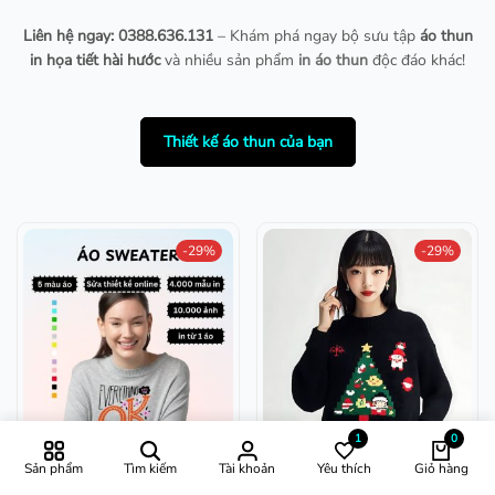
Liên hệ ngay: 0388.636.131
– Khám phá ngay bộ sưu tập
áo thun
in họa tiết hài hước
và nhiều sản phẩm
in áo thun
độc đáo khác!
Thiết kế áo thun của bạn
-29%
-29%
1
0
Sản phẩm
Tìm kiếm
Tài khoản
Yêu thích
Giỏ hàng