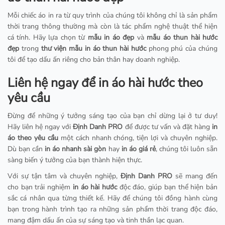
Mỗi chiếc áo in ra từ quy trình của chúng tôi không chỉ là sản phẩm
thời trang thông thường mà còn là tác phẩm nghệ thuật thể hiện
cá tính. Hãy lựa chọn từ
mẫu in áo đẹp
và
mẫu áo thun hài hước
đẹp
trong
thư viện mẫu in áo thun hài hước
phong phú của chúng
tôi để tạo dấu ấn riêng cho bản thân hay doanh nghiệp.
Liên hệ ngay để in áo hài hước theo
yêu cầu
Đừng để những ý tưởng sáng tạo của bạn chỉ dừng lại ở tư duy!
Hãy liên hệ ngay với
Định Danh PRO
để được tư vấn và đặt hàng
in
áo theo yêu cầu
một cách nhanh chóng, tiện lợi và chuyên nghiệp.
Dù bạn cần
in áo nhanh sài gòn
hay
in áo giá rẻ
, chúng tôi luôn sẵn
sàng biến ý tưởng của bạn thành hiện thực.
Với sự tận tâm và chuyên nghiệp,
Định Danh PRO
sẽ mang đến
cho bạn trải nghiệm
in áo hài hước
độc đáo, giúp bạn thể hiện bản
sắc cá nhân qua từng thiết kế. Hãy để chúng tôi đồng hành cùng
bạn trong hành trình tạo ra những sản phẩm thời trang độc đáo,
mang đậm dấu ấn của sự sáng tạo và tinh thần lạc quan.