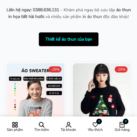
Liên hệ ngay: 0388.636.131
– Khám phá ngay bộ sưu tập
áo thun
in họa tiết hài hước
và nhiều sản phẩm
in áo thun
độc đáo khác!
Thiết kế áo thun của bạn
-29%
-29%
0
0
Sản phẩm
Tìm kiếm
Tài khoản
Yêu thích
Giỏ hàng