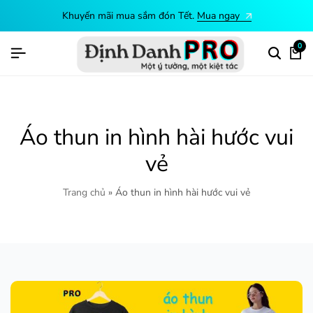
Khuyến mãi mua sắm đón Tết.
Mua ngay
0
Áo thun in hình hài hước vui
vẻ
Trang chủ
»
Áo thun in hình hài hước vui vẻ