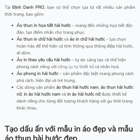
Tại
Định Danh PRO
, bạn có thể chọn lựa từ rất nhiều sản phẩm
thời trang, bao gồm:
Áo thun in họa tiết hài hước
– mang đến những họa tiết độc
đáo, tạo điểm nhấn cho trang phục.
Áo thun in chữ hài hước
và
áo in chữ hài hước
– lựa chọn
hoàn hảo để thể hiện cá tính thông qua thông điệp hài hước,
dí dỏm.
Áo in theo yêu cầu hài hước
– tự do sáng tạo và thể hiện
phong cách riêng với
công cụ tự thiết kế
cá nhân hoá.
Áo phong in hài hước
– sản phẩm đặc biệt mang phong cách
phá cách, hiện đại và trẻ trung.
Các dòng sản phẩm
áo thun hài hước nam
,
áo thun hài hước
nữ
,
in áo hài hước nam
và
in áo hài hước nữ
được thiết kế
dành riêng cho từng đối tượng khách hàng với gu thời trang
khác nhau.
Tạo dấu ấn với mẫu in áo đẹp và mẫu
áo thun hài hước đẹp