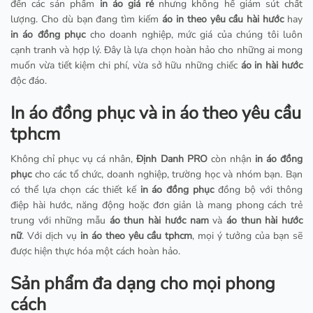
đến các sản phẩm
in áo giá rẻ
nhưng không hề giảm sút chất
lượng. Cho dù bạn đang tìm kiếm
áo in theo yêu cầu hài hước
hay
in áo đồng phục
cho doanh nghiệp, mức giá của chúng tôi luôn
cạnh tranh và hợp lý. Đây là lựa chọn hoàn hảo cho những ai mong
muốn vừa tiết kiệm chi phí, vừa sở hữu những chiếc
áo in hài hước
độc đáo.
In áo đồng phục và in áo theo yêu cầu
tphcm
Không chỉ phục vụ cá nhân,
Định Danh PRO
còn nhận
in áo đồng
phục
cho các tổ chức, doanh nghiệp, trường học và nhóm bạn. Bạn
có thể lựa chọn các thiết kế
in áo đồng phục
đồng bộ với thông
điệp hài hước, năng động hoặc đơn giản là mang phong cách trẻ
trung với những mẫu
áo thun hài hước nam
và
áo thun hài hước
nữ
. Với dịch vụ
in áo theo yêu cầu tphcm
, mọi ý tưởng của bạn sẽ
được hiện thực hóa một cách hoàn hảo.
Sản phẩm đa dạng cho mọi phong
cách