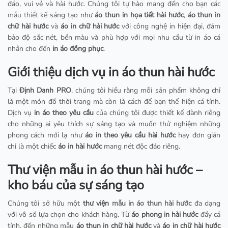
đáo, vui vẻ và hài hước. Chúng tôi tự hào mang đến cho bạn các
mẫu thiết kế
sáng tạo như
áo thun in họa tiết hài hước
,
áo thun in
chữ hài hước
và
áo in chữ hài hước
với công nghệ in hiện đại, đảm
bảo độ sắc nét, bền màu và phù hợp với mọi nhu cầu từ in áo cá
nhân cho đến
in áo đồng phục
.
Giới thiệu dịch vụ in áo thun hài hước
Tại
Định Danh PRO
, chúng tôi hiểu rằng mỗi sản phẩm không chỉ
là một món đồ thời trang mà còn là cách để bạn thể hiện cá tính.
Dịch vụ
in áo theo yêu cầu
của chúng tôi được thiết kế dành riêng
cho những ai yêu thích sự sáng tạo và muốn thử nghiệm những
phong cách mới lạ như
áo in theo yêu cầu hài hước
hay đơn giản
chỉ là một chiếc
áo in hài hước
mang nét độc đáo riêng.
Thư viện mẫu in áo thun hài hước –
kho báu của sự sáng tạo
Chúng tôi sở hữu một
thư viện
mẫu in áo thun hài hước
đa dạng
với vô số lựa chọn cho khách hàng. Từ
áo phong in hài hước
đầy cá
tính, đến những mẫu
áo thun in chữ hài hước
và
áo in chữ hài hước