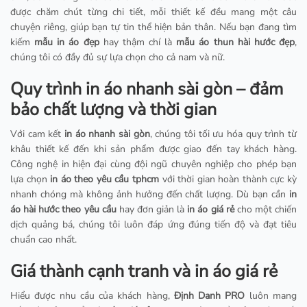
được chăm chút từng chi tiết, mỗi thiết kế đều mang một câu
chuyện riêng, giúp bạn tự tin thể hiện bản thân. Nếu bạn đang tìm
kiếm
mẫu in áo đẹp
hay thậm chí là
mẫu áo thun hài hước đẹp
,
chúng tôi có đầy đủ sự lựa chọn cho cả nam và nữ.
Quy trình in áo nhanh sài gòn – đảm
bảo chất lượng và thời gian
Với cam kết
in áo nhanh sài gòn
, chúng tôi tối ưu hóa quy trình từ
khâu thiết kế đến khi sản phẩm được giao đến tay khách hàng.
Công nghệ in hiện đại cùng đội ngũ chuyên nghiệp cho phép bạn
lựa chọn
in áo theo yêu cầu tphcm
với thời gian hoàn thành cực kỳ
nhanh chóng mà không ảnh hưởng đến chất lượng. Dù bạn cần
in
áo hài hước theo yêu cầu
hay đơn giản là
in áo giá rẻ
cho một chiến
dịch quảng bá, chúng tôi luôn đáp ứng đúng tiến độ và đạt tiêu
chuẩn cao nhất.
Giá thành cạnh tranh và in áo giá rẻ
Hiểu được nhu cầu của khách hàng,
Định Danh PRO
luôn mang