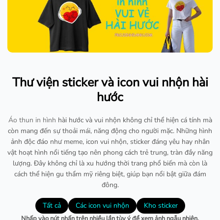
Thư viện sticker và icon vui nhộn hài
hước
Áo thun in hình
hài hước và vui nhộn không chỉ thể hiện cá tính mà
còn mang đến sự thoải mái, năng động cho người mặc. Những hình
ảnh độc đáo như meme, icon vui nhộn, sticker đáng yêu hay nhân
vật hoạt hình nổi tiếng tạo nên phong cách trẻ trung, tràn đầy năng
lượng. Đây không chỉ là xu hướng thời trang phổ biến mà còn là
cách thể hiện gu thẩm mỹ riêng biệt, giúp bạn nổi bật giữa đám
đông.
Tất cả
Các icon vui nhộn
Kho sticker
Nhấp vào nút nhấn trên nhiều lần tùy ý để xem ảnh ngẫu nhiên.