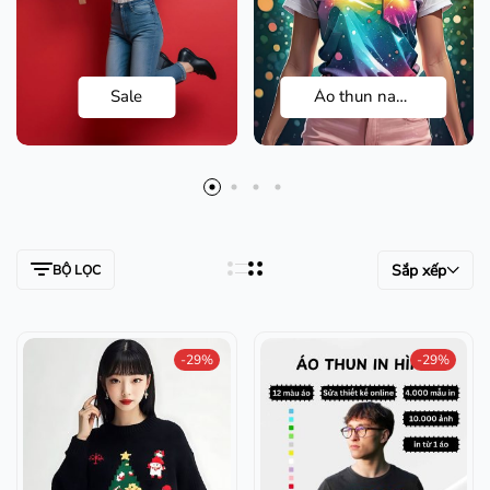
Sale
Áo thun nam nữ
Sắp xếp
BỘ LỌC
-29%
-29%