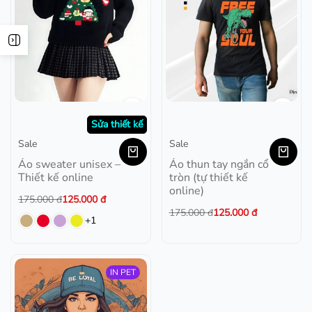
Sửa thiết kế
Sale
Sale
Áo sweater unisex –
Áo thun tay ngắn cổ
Thiết kế online
tròn (tự thiết kế
online)
175.000
đ
125.000
đ
175.000
đ
125.000
đ
+1
IN PET