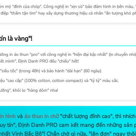
hẩm mỹ "đỉnh của chóp". Công nghệ in "xịn sò" bảo đảm hình in bền màu, 
 điệp "thấm tận tim" hay xây dựng thương hiệu cá nhân "ấn tượng khó ph
n là vàng"!
ng in áo thun "pro" với công nghệ in "hiện đại bậc nhất" (in chuyển nhiệ
 hết mình", Định Danh PRO đều "chiều" hết!
 "siêu tốc" (trong 48h) và bảo hành "dài hạn" (60 ngày).
liệu "cao cấp" (100% cotton, cotton compact) và "tỷ tỷ" màu sắc.
lưỡng", khỏi lo "hàng dỏm" nha!
in hình
và
áo thun in chữ
"chất lượng đỉnh cao", thì nhí
n "uy tín", Định Danh PRO cam kết mang đến những sản
 nhất Vịnh Bắc Bộ"! Chần chờ gì nữa, "lên đơn" ngay thôi