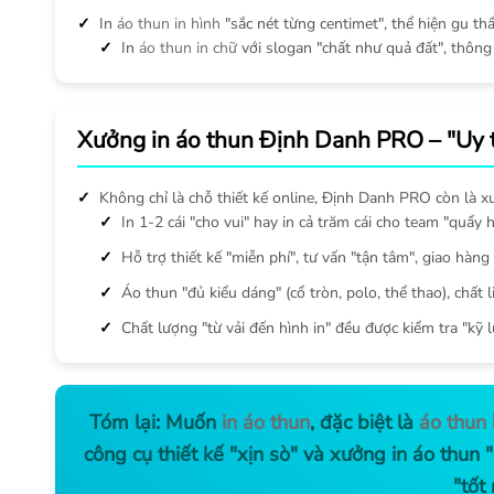
In
áo thun in hình
"sắc nét từng centimet", thể hiện gu t
In
áo thun in chữ
với slogan "chất như quả đất", thông
Xưởng in áo thun Định Danh PRO – "Uy tí
Không chỉ là chỗ thiết kế online, Định Danh PRO còn là xưở
In 1-2 cái "cho vui" hay in cả trăm cái cho team "quẩy
Hỗ trợ thiết kế "miễn phí", tư vấn "tận tâm", giao hàng
Áo thun "đủ kiểu dáng" (cổ tròn, polo, thể thao), chất 
Chất lượng "từ vải đến hình in" đều được kiểm tra "kỹ 
Tóm lại: Muốn
in áo thun
, đặc biệt là
áo thun 
công cụ thiết kế "xịn sò" và xưởng in áo thu
"tốt