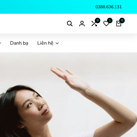
0388.636.131
0
1
0
Danh bạ
Liên hệ