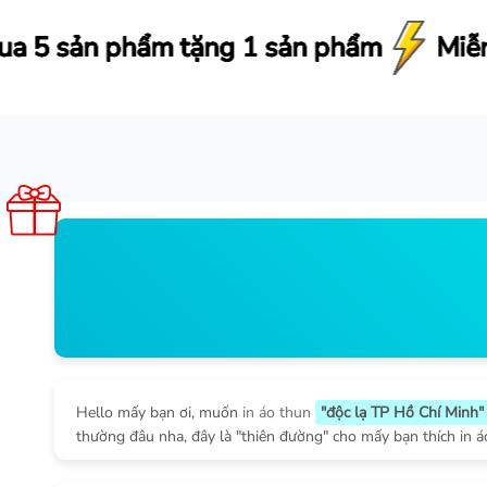
 sản phẩm
 sản phẩm
 sản phẩm
 sản phẩm
Miễn phí ship từ 290.000
Miễn phí ship từ 290.000
Miễn phí ship từ 290.000
Miễn phí ship từ 290.000
Hello mấy bạn ơi, muốn
in áo thun
"độc lạ TP Hồ Chí Minh"
thường đâu nha, đây là "thiên đường" cho mấy bạn thích in áo