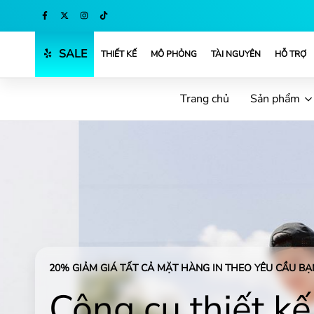
Mua ngay
SALE
THIẾT KẾ
MÔ PHỎNG
TÀI NGUYÊN
HỖ TRỢ
Trang chủ
Sản phẩm
20% GIẢM GIÁ TẤT CẢ MẶT HÀNG IN THEO YÊU CẦU BẠN
Công cụ thiết kế