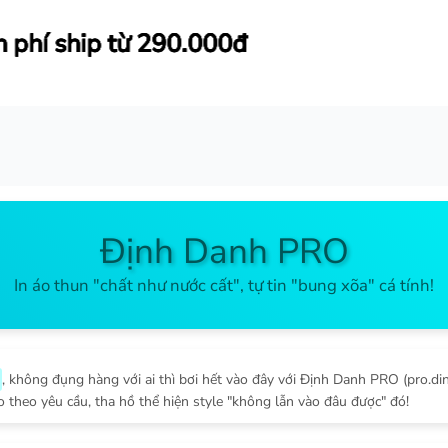
đ
đ
đ
đ
Định Danh PRO
In áo thun "chất như nước cất", tự tin "bung xõa" cá tính!
, không đụng hàng với ai thì bơi hết vào đây với Định Danh PRO (pro.d
 theo yêu cầu, tha hồ thể hiện style "không lẫn vào đâu được" đó!