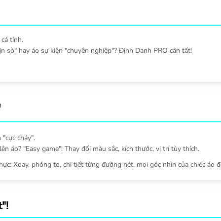
cá tính.
ịn sò" hay áo sự kiện "chuyên nghiệp"? Định Danh PRO cân tất!
"
 "cực cháy".
ên áo? "Easy game"! Thay đổi màu sắc, kích thước, vị trí tùy thích.
thực: Xoay, phóng to, chi tiết từng đường nét, mọi góc nhìn của chiếc áo đ
"!