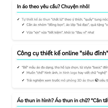
In áo theo yêu cầu? Chuyện nhỏ!
Tự thiết kế áo thun
"chất lừ" theo ý thích, "quẩy" tung nóc 
Cần áo nhóm "đồng bọn", áo lớp "bá đạo", quà tặng "x
Vừa "xịn" vừa "tiết kiệm", khỏi lo "đau ví" nha!
Công cụ thiết kế online "siêu đỉnh
"Bể" mẫu áo đa dạng, tha hồ lựa chọn, từ style "basic" đến
Muốn "chế" hình ảnh,
in hình logo
hay viết chữ "nghệ" l
Trải nghiệm xem trước
mô phỏng 3D áo thun
siêu 
Áo thun in hình? Áo thun in chữ? "Cân tất