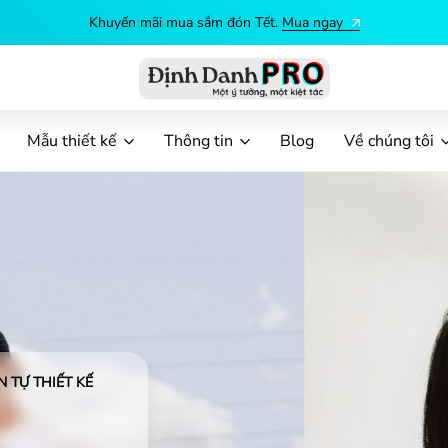
Khuyến mãi mua sắm đón Tết.
Mua ngay
Định
Dịch
vụ
Mẫu thiết kế
Thông tin
Blog
Về chúng tôi
in
ấn
Danh
theo
yêu
cầu
PRO
 TỰ THIẾT KẾ