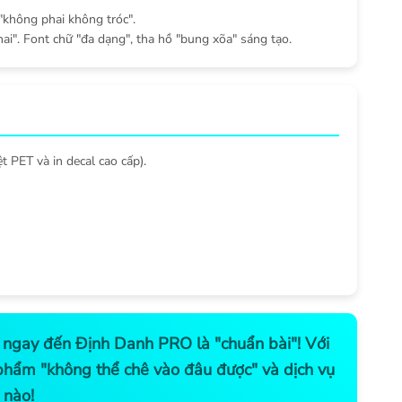
"không phai không tróc".
ai". Font chữ "đa dạng", tha hồ "bung xõa" sáng tạo.
t PET và in decal cao cấp).
ch ngay đến Định Danh PRO là "chuẩn bài"! Với
 phẩm "không thể chê vào đâu được" và dịch vụ
 nào!