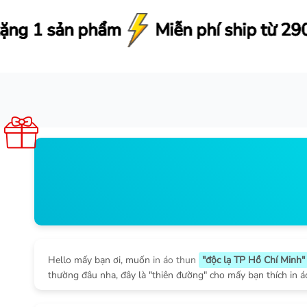
Miễn phí ship từ 290.000đ
Miễn phí ship từ 290.000đ
Miễn phí ship từ 290.000đ
Miễn phí ship từ 290.000đ
Hello mấy bạn ơi, muốn
in áo thun
"độc lạ TP Hồ Chí Minh"
thường đâu nha, đây là "thiên đường" cho mấy bạn thích in áo