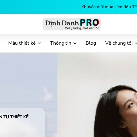
Khuyến mãi mua sắm đón Tết.
Mua ngay
Định
Dịch
vụ
Mẫu thiết kế
Thông tin
Blog
Về chúng tôi
in
ấn
Danh
theo
yêu
cầu
PRO
 TỰ THIẾT KẾ