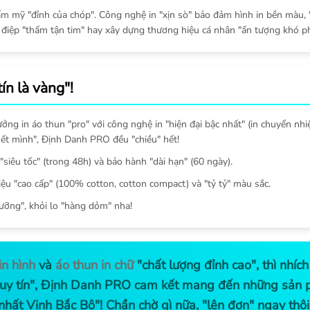
hẩm mỹ "đỉnh của chóp". Công nghệ in "xịn sò" bảo đảm hình in bền màu, 
 điệp "thấm tận tim" hay xây dựng thương hiệu cá nhân "ấn tượng khó ph
n là vàng"!
ng in áo thun "pro" với công nghệ in "hiện đại bậc nhất" (in chuyển nhiệ
 hết mình", Định Danh PRO đều "chiều" hết!
 "siêu tốc" (trong 48h) và bảo hành "dài hạn" (60 ngày).
liệu "cao cấp" (100% cotton, cotton compact) và "tỷ tỷ" màu sắc.
lưỡng", khỏi lo "hàng dỏm" nha!
in hình
và
áo thun in chữ
"chất lượng đỉnh cao", thì nhí
n "uy tín", Định Danh PRO cam kết mang đến những sản
 nhất Vịnh Bắc Bộ"! Chần chờ gì nữa, "lên đơn" ngay thôi