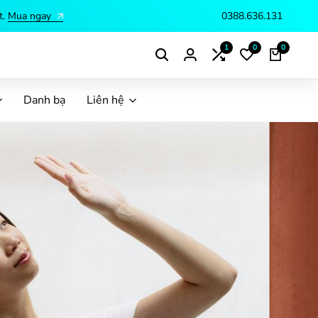
0388.636.131
1
0
0
Danh bạ
Liên hệ