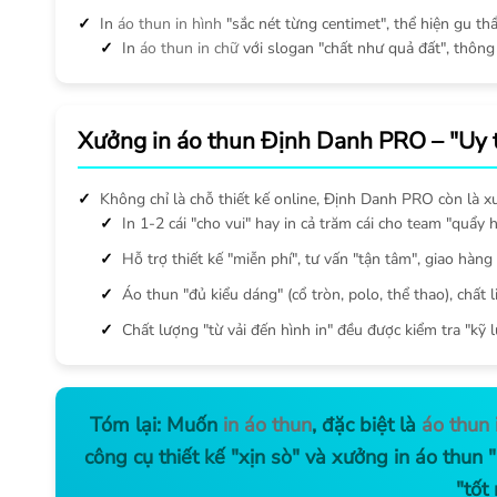
In
áo thun in hình
"sắc nét từng centimet", thể hiện gu t
In
áo thun in chữ
với slogan "chất như quả đất", thông
Xưởng in áo thun Định Danh PRO – "Uy tí
Không chỉ là chỗ thiết kế online, Định Danh PRO còn là xưở
In 1-2 cái "cho vui" hay in cả trăm cái cho team "quẩy
Hỗ trợ thiết kế "miễn phí", tư vấn "tận tâm", giao hàng
Áo thun "đủ kiểu dáng" (cổ tròn, polo, thể thao), chất 
Chất lượng "từ vải đến hình in" đều được kiểm tra "kỹ 
Tóm lại: Muốn
in áo thun
, đặc biệt là
áo thun 
công cụ thiết kế "xịn sò" và xưởng in áo thu
"tốt