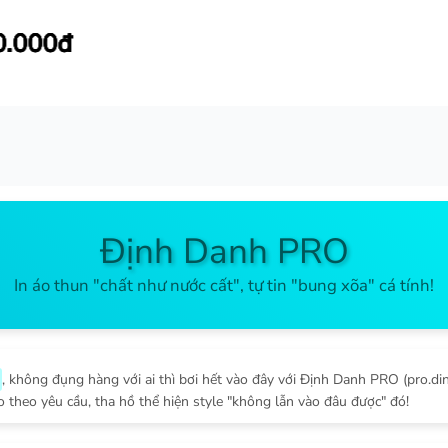
Định Danh PRO
In áo thun "chất như nước cất", tự tin "bung xõa" cá tính!
, không đụng hàng với ai thì bơi hết vào đây với Định Danh PRO (pro.d
 theo yêu cầu, tha hồ thể hiện style "không lẫn vào đâu được" đó!