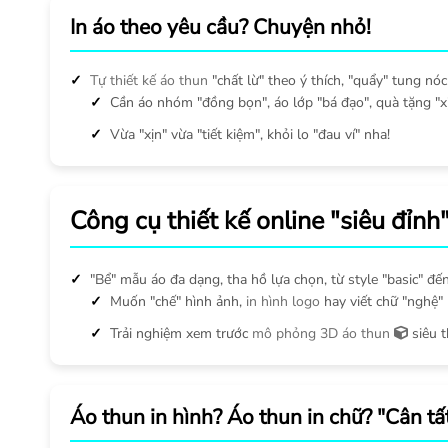
In áo theo yêu cầu? Chuyện nhỏ!
Tự thiết kế áo thun
"chất lừ" theo ý thích, "quẩy" tung nóc 
Cần áo nhóm "đồng bọn", áo lớp "bá đạo", quà tặng "x
Vừa "xịn" vừa "tiết kiệm", khỏi lo "đau ví" nha!
Công cụ thiết kế online "siêu đỉnh
"Bể" mẫu áo đa dạng, tha hồ lựa chọn, từ style "basic" đến
Muốn "chế" hình ảnh,
in hình logo
hay viết chữ "nghệ" l
Trải nghiệm xem trước
mô phỏng 3D áo thun
siêu 
Áo thun in hình? Áo thun in chữ? "Cân tất