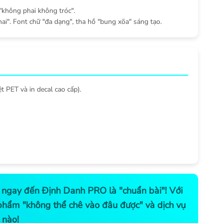
"không phai không tróc".
ai". Font chữ "đa dạng", tha hồ "bung xõa" sáng tạo.
t PET và in decal cao cấp).
ch ngay đến Định Danh PRO là "chuẩn bài"! Với
 phẩm "không thể chê vào đâu được" và dịch vụ
 nào!