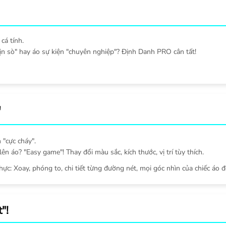
cá tính.
ịn sò" hay áo sự kiện "chuyên nghiệp"? Định Danh PRO cân tất!
"
 "cực cháy".
ên áo? "Easy game"! Thay đổi màu sắc, kích thước, vị trí tùy thích.
thực: Xoay, phóng to, chi tiết từng đường nét, mọi góc nhìn của chiếc áo đ
"!