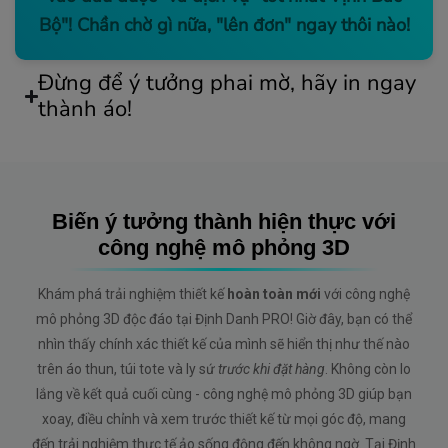
Bộ"! Chần chờ gì nữa, "lên đơn" ngay thôi nào!
Đừng để ý tưởng phai mờ, hãy in ngay
thành áo!
Biến ý tưởng thành hiện thực với
công nghệ mô phỏng 3D
Khám phá trải nghiệm thiết kế
hoàn toàn mới
với công nghệ
mô phỏng 3D độc đáo tại Định Danh PRO! Giờ đây, bạn có thể
nhìn thấy chính xác thiết kế của mình sẽ hiển thị như thế nào
trên áo thun, túi tote và ly sứ
trước khi đặt hàng
. Không còn lo
lắng về kết quả cuối cùng - công nghệ mô phỏng 3D giúp bạn
xoay, điều chỉnh và xem trước thiết kế từ mọi góc độ, mang
đến trải nghiệm thực tế ảo sống động đến không ngờ. Tại Định