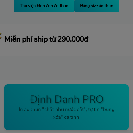
Thư viện hình ảnh áo thun
Bảng size áo thun
.000đ
.000đ
.000đ
Định Danh PRO
In áo thun "chất như nước cất", tự tin "bung
xõa" cá tính!