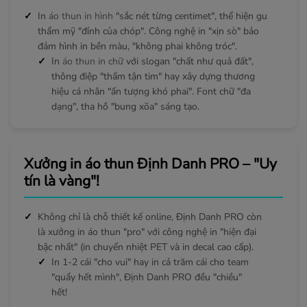
In
áo thun in hình
"sắc nét từng centimet", thể hiện gu
thẩm mỹ "đỉnh của chóp". Công nghệ in "xịn sò" bảo
đảm hình in bền màu, "không phai không tróc".
In
áo thun in chữ
với slogan "chất như quả đất",
thông điệp "thấm tận tim" hay xây dựng thương
hiệu cá nhân "ấn tượng khó phai". Font chữ "đa
dạng", tha hồ "bung xõa" sáng tạo.
Xưởng in áo thun Định Danh PRO – "Uy
tín là vàng"!
Không chỉ là chỗ thiết kế online, Định Danh PRO còn
là xưởng in áo thun "pro" với công nghệ in "hiện đại
bậc nhất" (in chuyển nhiệt PET và in decal cao cấp).
In 1-2 cái "cho vui" hay in cả trăm cái cho team
"quẩy hết mình", Định Danh PRO đều "chiều"
hết!