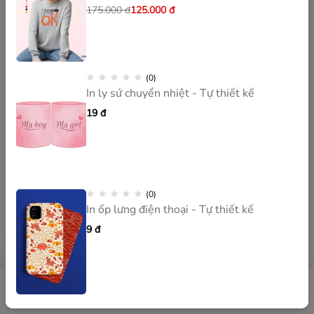
175.000
đ
125.000
đ
(0)
In ly sứ chuyển nhiệt - Tự thiết kế
19
đ
(0)
In ốp lưng điện thoại - Tự thiết kế
9
đ
0
0
Sản phẩm
Tìm kiếm
Tài khoản
Yêu thích
Giỏ hàng