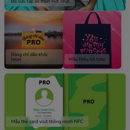
Bộ sưu tập áo thun mới nhất
Bảng chỉ dẫn khắc
laser
Mẫu thêu túi tote
Mẫu thẻ card visit thông minh NFC