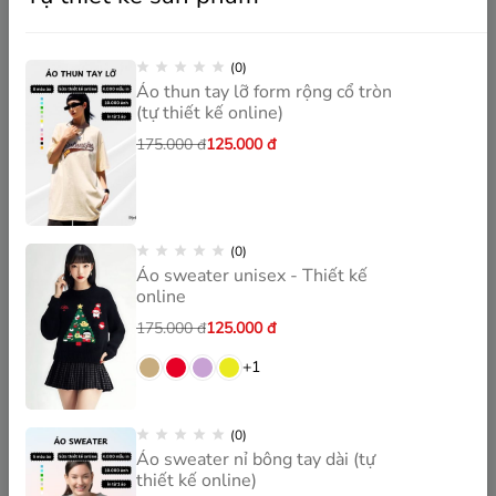
(0)
Áo thun tay lỡ form rộng cổ tròn
(tự thiết kế online)
175.000
đ
125.000
đ
(0)
Áo sweater unisex - Thiết kế
online
175.000
đ
125.000
đ
+1
(0)
Áo sweater nỉ bông tay dài (tự
thiết kế online)