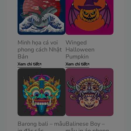
Minh họa cá voi
Winged
phong cách Nhật
Halloween
Bản
Pumpkin
Xem chi tiết
Xem chi tiết
Barong bali – mẫu
Balinese Boy –
in đặc sắc
mẫu in áo phong