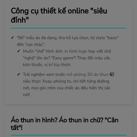
Công cụ thiết kế online "siêu
đỉnh"
"Bể" mẫu áo đa dạng, tha hồ lựa chọn, từ style "basic"
đến "cực cháy".
Muốn "chế" hình ảnh,
in hình logo
hay viết chữ
"nghệ" lên áo? "Easy game"! Thay đổi màu sắc,
kích thước, vị trí tùy thích.
Trải nghiệm xem trước
mô phỏng 3D áo thun
siêu thực: Xoay, phóng to, chi tiết từng đường
nét, mọi góc nhìn của chiếc áo đều hiển thị sắc
nét!
Áo thun in hình? Áo thun in chữ? "Cân
tất"!