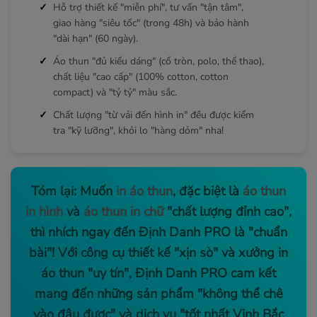
Hỗ trợ thiết kế "miễn phí", tư vấn "tận tâm",
giao hàng "siêu tốc" (trong 48h) và bảo hành
"dài hạn" (60 ngày).
Áo thun "đủ kiểu dáng" (cổ tròn, polo, thể thao),
chất liệu "cao cấp" (100% cotton, cotton
compact) và "tỷ tỷ" màu sắc.
Chất lượng "từ vải đến hình in" đều được kiểm
tra "kỹ lưỡng", khỏi lo "hàng dỏm" nha!
Tóm lại: Muốn
in áo thun
, đặc biệt là
áo thun
in hình
và
áo thun in chữ
"chất lượng đỉnh cao",
thì nhích ngay đến Định Danh PRO là "chuẩn
bài"! Với công cụ thiết kế "xịn sò" và xưởng in
áo thun "uy tín", Định Danh PRO cam kết
mang đến những sản phẩm "không thể chê
vào đâu được" và dịch vụ "tốt nhất Vịnh Bắc