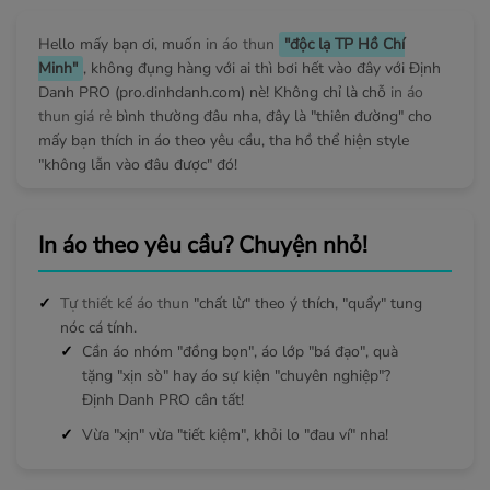
Hello mấy bạn ơi, muốn
in áo thun
"độc lạ TP Hồ Chí
Minh"
, không đụng hàng với ai thì bơi hết vào đây với Định
Danh PRO (pro.dinhdanh.com) nè! Không chỉ là chỗ
in áo
thun giá rẻ
bình thường đâu nha, đây là "thiên đường" cho
mấy bạn thích in áo theo yêu cầu, tha hồ thể hiện style
"không lẫn vào đâu được" đó!
In áo theo yêu cầu? Chuyện nhỏ!
Tự thiết kế áo thun
"chất lừ" theo ý thích, "quẩy" tung
nóc cá tính.
Cần áo nhóm "đồng bọn", áo lớp "bá đạo", quà
tặng "xịn sò" hay áo sự kiện "chuyên nghiệp"?
Định Danh PRO cân tất!
Vừa "xịn" vừa "tiết kiệm", khỏi lo "đau ví" nha!