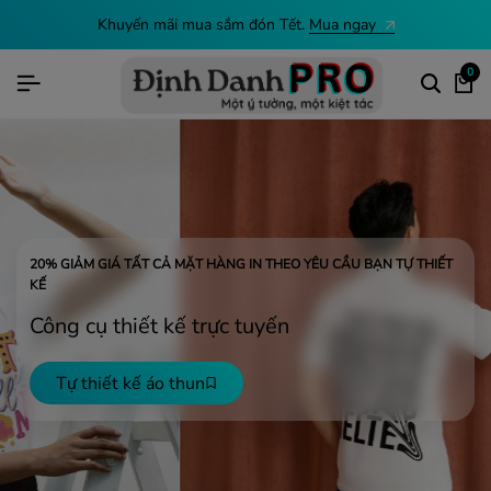
Khuyến mãi mua sắm đón Tết.
Mua ngay
0
20% GIẢM GIÁ TẤT CẢ MẶT HÀNG IN THEO YÊU CẦU BẠN TỰ THIẾT
KẾ
Công cụ thiết kế
trực tuyến
Tự thiết kế áo thun