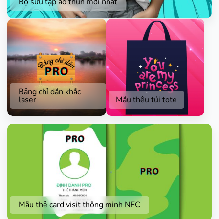
Bộ sưu tập áo thun mới nhất
Bảng chỉ dẫn khắc
laser
Mẫu thêu túi tote
Mẫu thẻ card visit thông minh NFC