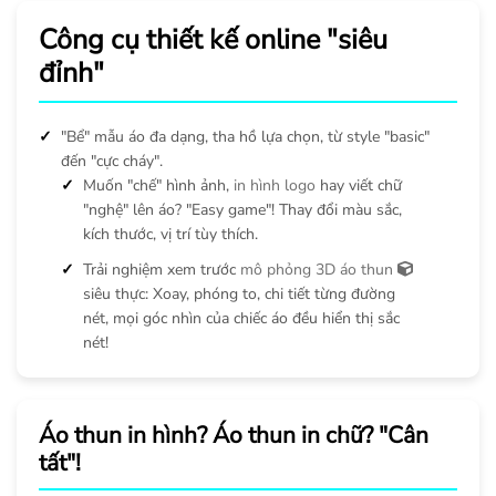
Công cụ thiết kế online "siêu
đỉnh"
"Bể" mẫu áo đa dạng, tha hồ lựa chọn, từ style "basic"
đến "cực cháy".
Muốn "chế" hình ảnh,
in hình logo
hay viết chữ
"nghệ" lên áo? "Easy game"! Thay đổi màu sắc,
kích thước, vị trí tùy thích.
Trải nghiệm xem trước
mô phỏng 3D áo thun
siêu thực: Xoay, phóng to, chi tiết từng đường
nét, mọi góc nhìn của chiếc áo đều hiển thị sắc
nét!
Áo thun in hình? Áo thun in chữ? "Cân
tất"!