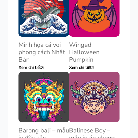
Minh họa cá voi
Winged
phong cách Nhật
Halloween
Bản
Pumpkin
Xem chi tiết
Xem chi tiết
Barong bali – mẫu
Balinese Boy –
in đặc sắc
mẫu in áo phong