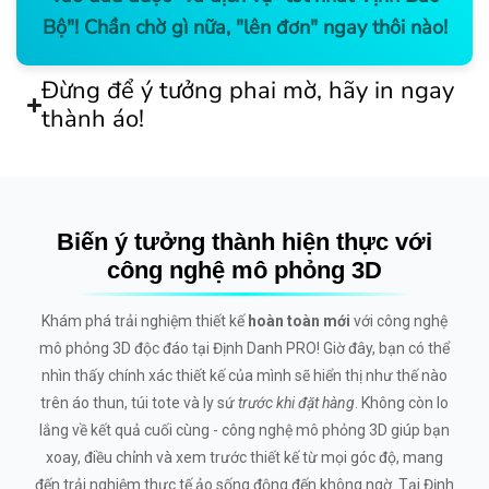
Bộ"! Chần chờ gì nữa, "lên đơn" ngay thôi nào!
Đừng để ý tưởng phai mờ, hãy in ngay
thành áo!
Biến ý tưởng thành hiện thực với
công nghệ mô phỏng 3D
Khám phá trải nghiệm thiết kế
hoàn toàn mới
với công nghệ
mô phỏng 3D độc đáo tại Định Danh PRO! Giờ đây, bạn có thể
nhìn thấy chính xác thiết kế của mình sẽ hiển thị như thế nào
trên áo thun, túi tote và ly sứ
trước khi đặt hàng
. Không còn lo
lắng về kết quả cuối cùng - công nghệ mô phỏng 3D giúp bạn
xoay, điều chỉnh và xem trước thiết kế từ mọi góc độ, mang
đến trải nghiệm thực tế ảo sống động đến không ngờ. Tại Định