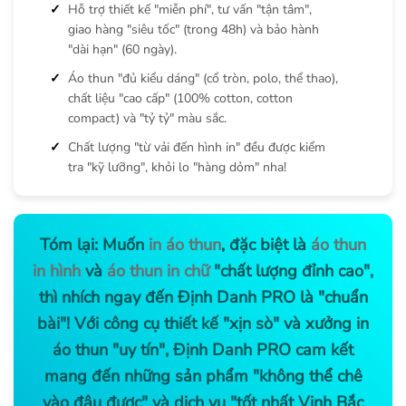
Hỗ trợ thiết kế "miễn phí", tư vấn "tận tâm",
giao hàng "siêu tốc" (trong 48h) và bảo hành
"dài hạn" (60 ngày).
Áo thun "đủ kiểu dáng" (cổ tròn, polo, thể thao),
chất liệu "cao cấp" (100% cotton, cotton
compact) và "tỷ tỷ" màu sắc.
Chất lượng "từ vải đến hình in" đều được kiểm
tra "kỹ lưỡng", khỏi lo "hàng dỏm" nha!
Tóm lại: Muốn
in áo thun
, đặc biệt là
áo thun
in hình
và
áo thun in chữ
"chất lượng đỉnh cao",
thì nhích ngay đến Định Danh PRO là "chuẩn
bài"! Với công cụ thiết kế "xịn sò" và xưởng in
áo thun "uy tín", Định Danh PRO cam kết
mang đến những sản phẩm "không thể chê
vào đâu được" và dịch vụ "tốt nhất Vịnh Bắc