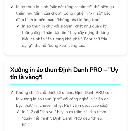
In
áo thun in hình
"sắc nét từng centimet", thể hiện gu
thẩm mỹ "đỉnh của chóp". Công nghệ in "xịn sò" bảo
đảm hình in bền màu, "không phai không tróc".
In
áo thun in chữ
với slogan "chất như quả đất",
thông điệp "thấm tận tim" hay xây dựng thương
hiệu cá nhân "ấn tượng khó phai". Font chữ "đa
dạng", tha hồ "bung xõa" sáng tạo.
Xưởng in áo thun Định Danh PRO – "Uy
tín là vàng"!
Không chỉ là chỗ thiết kế online, Định Danh PRO còn
là xưởng in áo thun "pro" với công nghệ in "hiện đại
bậc nhất" (in chuyển nhiệt PET và in decal cao cấp).
In 1-2 cái "cho vui" hay in cả trăm cái cho team
"quẩy hết mình", Định Danh PRO đều "chiều"
hết!