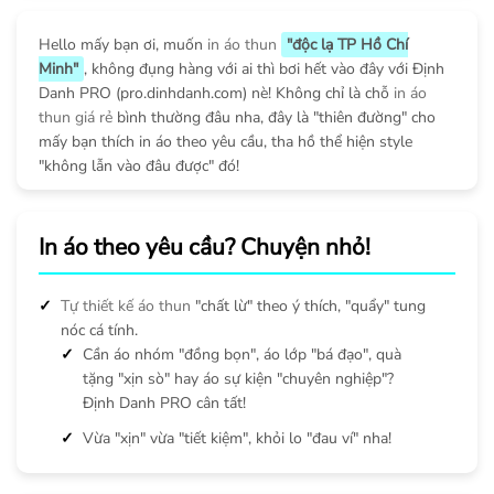
Hello mấy bạn ơi, muốn
in áo thun
"độc lạ TP Hồ Chí
Minh"
, không đụng hàng với ai thì bơi hết vào đây với Định
Danh PRO (pro.dinhdanh.com) nè! Không chỉ là chỗ
in áo
thun giá rẻ
bình thường đâu nha, đây là "thiên đường" cho
mấy bạn thích in áo theo yêu cầu, tha hồ thể hiện style
"không lẫn vào đâu được" đó!
In áo theo yêu cầu? Chuyện nhỏ!
Tự thiết kế áo thun
"chất lừ" theo ý thích, "quẩy" tung
nóc cá tính.
Cần áo nhóm "đồng bọn", áo lớp "bá đạo", quà
tặng "xịn sò" hay áo sự kiện "chuyên nghiệp"?
Định Danh PRO cân tất!
Vừa "xịn" vừa "tiết kiệm", khỏi lo "đau ví" nha!