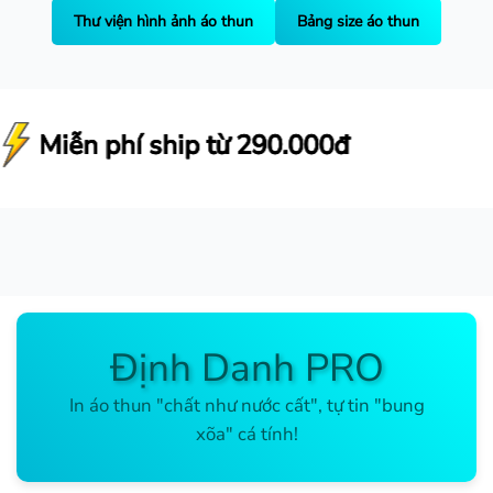
Thư viện hình ảnh áo thun
Bảng size áo thun
.000đ
.000đ
.000đ
Định Danh PRO
In áo thun "chất như nước cất", tự tin "bung
xõa" cá tính!