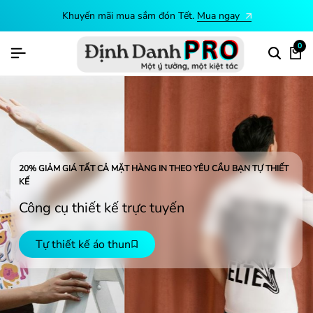
Khuyến mãi mua sắm đón Tết.
Mua ngay
0
20% GIẢM GIÁ TẤT CẢ MẶT HÀNG IN THEO YÊU CẦU BẠN TỰ THIẾT
KẾ
Công cụ thiết kế
trực tuyến
Tự thiết kế áo thun